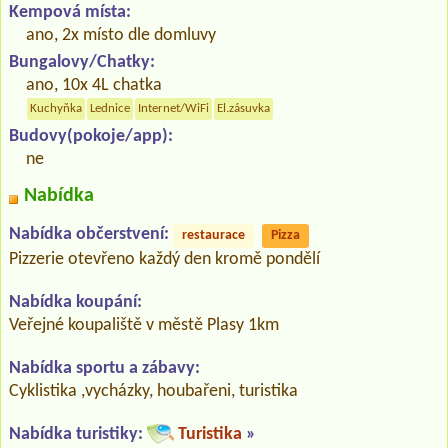
Kempová místa:
ano, 2x místo dle domluvy
Bungalovy/Chatky:
ano, 10x 4L chatka
Kuchyňka
Lednice
Internet/WiFi
El.zásuvka
Budovy(pokoje/app):
ne
Nabídka
Nabídka občerstvení:
restaurace
Pizza
Pizzerie otevřeno každý den kromě pondělí
Nabídka koupání:
Veřejné koupaliště v městě Plasy 1km
Nabídka sportu a zábavy:
Cyklistika ,vycházky, houbařeni, turistika
Nabídka turistiky:
Turistika
»