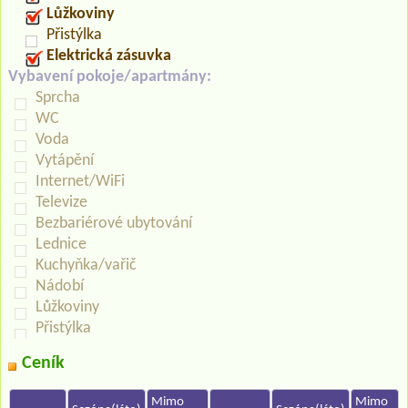
Lůžkoviny
Přistýlka
Elektrická zásuvka
Vybavení pokoje/apartmány:
Sprcha
WC
Voda
Vytápění
Internet/WiFi
Televize
Bezbariérové ubytování
Lednice
Kuchyňka/vařič
Nádobí
Lůžkoviny
Přistýlka
Ceník
Mimo
Mimo