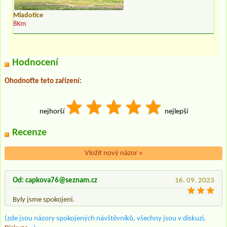
Mladotice
8Km
Hodnocení
Ohodnoťte teto zařízení:
nejhorší
nejlepší
Recenze
Vložit nový názor
»
Od: capkova76@seznam.cz
16. 09. 2023
Byly jsme spokojeni.
(zde jsou názory spokojených návštěvníků, všechny jsou v diskuzi,