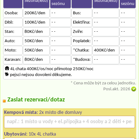
Sezóna(léto)
Sezóna(léto)
sezónu
sezónu
Osoba:
200Kč/den
- -
Bus:
- -
- -
Dítě:
100Kč/den
- -
Elektřina:
- -
- -
Stan:
80Kč/den
- -
Zvíře:
- -
- -
Auto:
50Kč/den
- -
Poplatek:
- -
- -
Moto:
50Kč/den
- -
*Chatka:
400Kč/den
- -
Karavan:
80Kč/den
- -
*Budova:
- -
- -
🛖 4L chata 400Kč/os/noc přímotop 250Kč/noc
🐕‍ pejsci nejsou dovoleni děkujeme.
* Cena může být za celou jednotku.
Posl.akt. 2026
Zaslat rezervaci/dotaz
Kempová místa:
2x místo dle domluvy
Ubytování:
10x 4L chatka