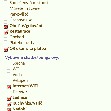
Společenská místnost
Můžete mít zvíře
Parkoviště
Úschovna kol
Ohniště/grilování
Restaurace
Obchod
Platební karty
QR okamžitá platba
Vybavení chatky/bungalovy:
Sprcha
WC
Voda
Vytápění
Internet/WiFi
Televize
Lednice
Kuchyňka/vařič
Nádobí