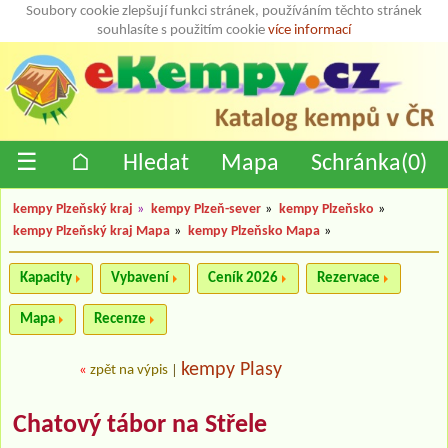
Soubory cookie zlepšují funkci stránek, používáním těchto stránek
souhlasíte s použitím cookie
více informací
☰
⌂
Hledat
Mapa
Schránka(
0
)
kempy Plzeňský kraj
»
kempy Plzeň-sever
»
kempy Plzeňsko
»
kempy Plzeňský kraj Mapa
»
kempy Plzeňsko Mapa
»
Kapacity
Vybavení
Ceník 2026
Rezervace
Mapa
Recenze
kempy Plasy
«
zpět na výpis
|
Chatový tábor na Střele