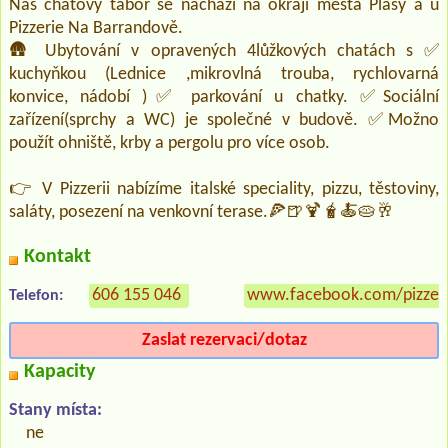
Náš chatový tábor se nachází na okraji města Plasy a u
Pizzerie Na Barrandově.
🛖 Ubytování v opravených 4lůžkových chatách s ✅
kuchyňkou (Lednice ,mikrovlná trouba, rychlovarná
konvice, nádobí )✅ parkování u chatky. ✅Sociální
zařízení(sprchy a WC) je společné v budově. ✅Možno
použít ohniště, krby a pergolu pro více osob.
👉 V Pizzerii nabízíme italské speciality, pizzu, těstoviny,
saláty, posezení na venkovní terase.🍕🍺🍹🧋🍝🥧🥂
Kontakt
606 155 046
www.facebook.com/pizzer
Telefon:
Zaslat rezervaci/dotaz
Kapacity
Stany místa:
ne