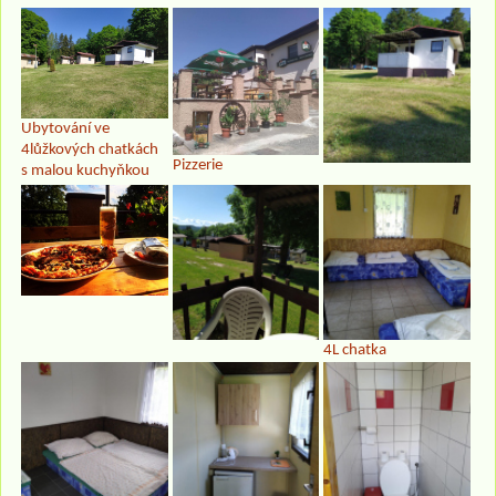
Ubytování ve
4lůžkových chatkách
Pizzerie
s malou kuchyňkou
4L chatka