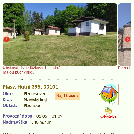
Ubytování ve 4lůžkových chatkách s
Pizzerie
malou kuchyňkou
Plasy
, Hutni 395, 33101
Okres:
Plzeň-sever
Najít trasu »
Kraj:
Plzeňský kraj
Oblast:
Plzeňsko
Provozní doba:
01.05. - 01.09.
Schránka
Nadm.výška:
340 m.n.m.