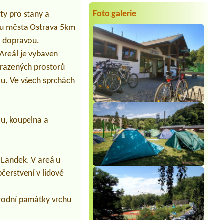
misto pro stan, 2 osoby a autp
Foto galerie
ty pro stany a
Termín od 2026-08-07 |
Kemp Suchý
esu města Ostrava 5km
1 místo obytná dodávka
u dopravou.
Termín od 2026-08-05 |
Autokemp
Kristýna Jiránek
Areál je vybaven
4B Bungalow, 1 Person + 2 Kinder
hrazených prostorů
Termín od 2026-08-09 |
Kemp Obora
ou. Ve všech sprchách
Veltrusy
4l chatka
Termín od 2026-08-01 |
Minikemp
Harta
u, koupelna a
Auto s autostanem
 Landek. V areálu
čerstvení v lidové
rodní památky vrchu