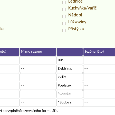
Lednice
Kuchyňka/vařič
Nádobí
Lůžkoviny
vka
Přistýlka
éto)
Mimo sezónu
Sezóna(léto)
- -
Bus:
- -
- -
Elektřina:
- -
- -
Zvíře:
- -
- -
Poplatek:
- -
- -
*Chatka:
- -
- -
*Budova:
- -
í po vyplnění rezervačního formuláře.