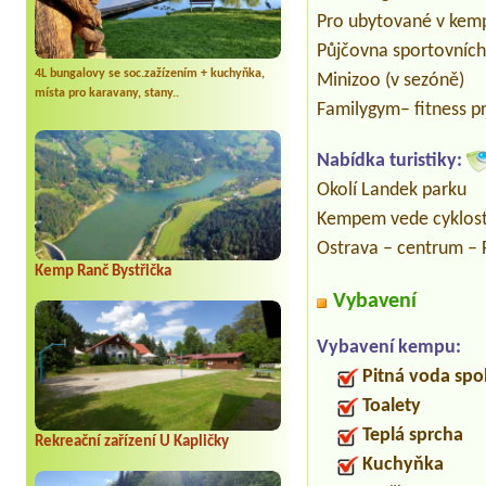
Pro ubytované v kempu
Půjčovna sportovních
4L bungalovy se soc.zažízením + kuchyňka,
Minizoo (v sezóně)
místa pro karavany, stany..
Familygym– fitness p
Nabídka turistiky:
Okolí Landek parku
Kempem vede cyklost
Ostrava – centrum – 
Kemp Ranč Bystřička
Vybavení
Vybavení kempu:
Pitná voda spo
Toalety
Teplá sprcha
Rekreační zařízení U Kapličky
Kuchyňka