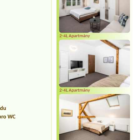
2-4L Apartmány
2-4L Apartmány
udu
 pro WC