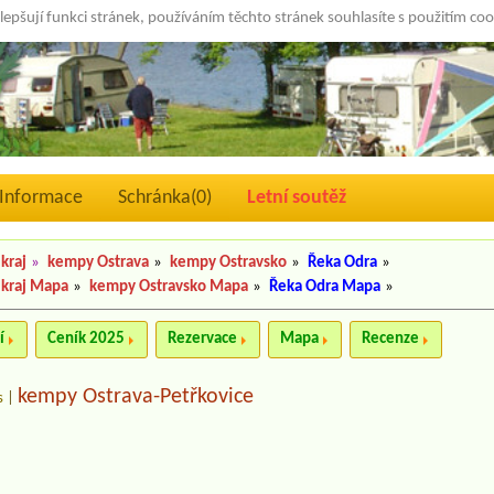
lepšují funkci stránek, používáním těchto stránek souhlasíte s použitím co
Informace
Schránka(
0
)
Letní soutěž
kraj
»
kempy Ostrava
»
kempy Ostravsko
»
Řeka Odra
»
 kraj Mapa
»
kempy Ostravsko Mapa
»
Řeka Odra Mapa
»
í
Ceník 2025
Rezervace
Mapa
Recenze
kempy Ostrava-Petřkovice
s
|