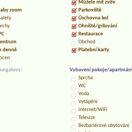
Můžete mít zvíře
/baby room
Parkoviště
oalety
Úschovna kol
prchy
Ohniště/grilování
PC
Restaurace
centrum
Obchod
in denně
Platební karty
locen
ungalovy:
Vybavení pokoje/apartmán
Sprcha
WC
Voda
Vytápění
Internet/WiFi
Televize
Bezbariérové ubytování