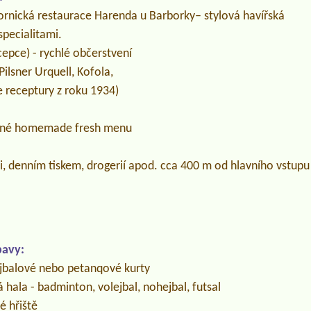
hornická restaurace Harenda u Barborky– stylová havířská
specialitami.
epce) - rychlé občerstvení
ilsner Urquell, Kofola,
e receptury z roku 1934)
ené homemade fresh menu
, denním tiskem, drogerií apod. cca 400 m od hlavního vstupu
bavy:
ejbalové nebo petanqové kurty
 hala - badminton, volejbal, nohejbal, futsal
é hřiště