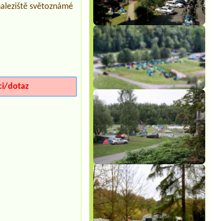
naleziště světoznámé
ci/dotaz