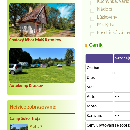
Kuchyňka/vařič
Nádobí
Lůžkoviny
Přistýlka
Elektrická zásu
Chatový tábor Malý Ratmírov
Ceník
Sezóna(l
Osoba:
- -
Dítě:
- -
Autokemp Kraskov
Stan:
- -
Auto:
- -
Moto:
- -
Nejvíce zobrazované:
Karavan:
- -
Camp Sokol Troja
Ceny ubytování se zobraz
Praha 7