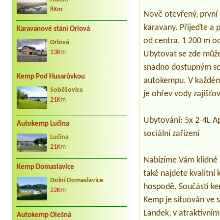
8Km
Nově otevřený, první
karavany. Přijeďte a
Karavanové stání Orlová
od centra, 1 200 m o
Orlová
13Km
Ubytovat se zde může
snadno dostupným soc
Kemp Pod Husarůvkou
autokempu. V každém 
Soběšovice
je ohřev vody zajišťov
21Km
Ubytování: 5x 2-4L A
Autokemp Lučina
sociální zařízení
Lučina
21Km
Nabízíme Vám klidné p
Kemp Domaslavice
také najdete kvalitní
Dolní Domaslavice
hospodě. Součástí kem
22Km
Kemp je situován ve 
Landek, v atraktivním
Autokemp Olešná