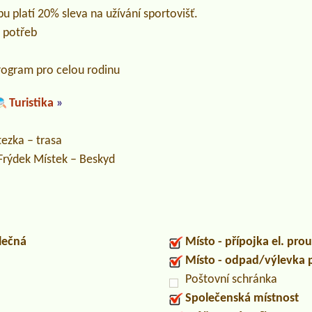
 platí 20% sleva na užívání sportovišť.
 potřeb
rogram pro celou rodinu
Turistika
»
ezka – trasa
Frýdek Místek – Beskyd
lečná
Místo - přípojka el. pro
Místo - odpad/výlevka
Poštovní schránka
Společenská místnost