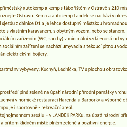
 příměstský autokemp a kemp s tábořištěm v Ostravě s 210 mís
 poznejte Ostravu. Kemp a autokemp Landek se nachází v okr
d sjezdu z dálnice D1 a je lehce dostupný městskou hromadno
te s vlastním karavanem, s obytným vozem, nebo se stanem. 
iálním zařízením (WC, sprchy) v minimální vzdálenosti od vy
sociálním zařízení se nachází umyvadla s tekoucí pitnou vod
án elektrickými bojlery.
partmány vybyveny: Kuchyň, Lednička, TV s plochou obrazovko
rostředí plné zeleně na úpatí národní přírodní památky vrchu
 kuchyni v hornické restauraci Harenda u Barborky a výborné ob
pu je i sportovně - rekreační areál.
stejnojmenném areálu – v LANDEK PARKu, na úpatí národní pří
 a přitom klidném místě plném zeleně a pozitivní energie.