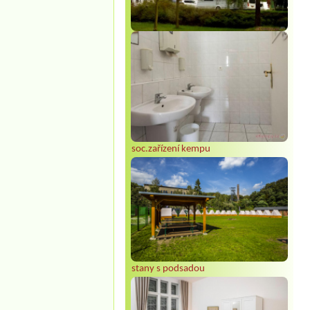
soc.zařízení kempu
stany s podsadou