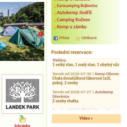
Eurocamping Bojkovice
Termín od 2026-08-20 |
Camping &
Autokemp Jindřiš
Restaurant BEZDREV
Camping Rožnov
pokoj pro 5 ( 2x dítě 13let, 3xdospělí)
pokoj pro 4 (2xdítě 8let a 6let,
Kemp u zámku
2xdospělí) pokoj pro 5 ( 2x dítě 13let,
3xdospělí) pokoj pro 4 (2xdítě 8let a
Přidat
Oblíbené
6let, 2xdospělí)
Termín od 2026-08-17 |
Kemp Vila Háj
Poslední rezervace:
Třeština
1 velký stan, 1 malý stan, 1 obytný vůz
Termín od 2026-07-30 |
Kemp Olšovec
Chata dvoulůžková táborová 1x2L
pokoj, 2 osoby
Termín od 2026-07-27 |
Autokemp
Dřevěnice
2 osoby chatka
Termín od 2026-08-09 |
Kemp Mars
Obytný přívěs s autem 4 dospělé
osoby
Video »
Termín od 2026-07-31 |
Tábořiště
Leskovec
Schránka