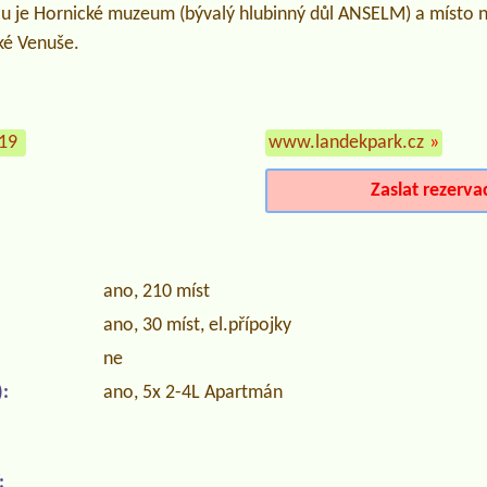
lu je Hornické muzeum (bývalý hlubinný důl ANSELM) a místo 
ké Venuše.
719
www.landekpark.cz
»
Zaslat rezerva
ano, 210 míst
ano, 30 míst, el.přípojky
ne
:
ano, 5x 2-4L Apartmán
: