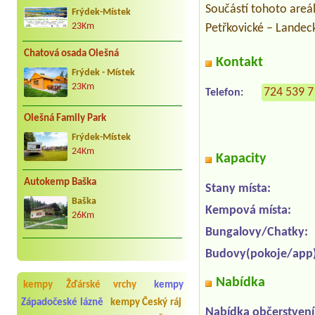
Součástí tohoto areá
Frýdek-Místek
Petřkovické – Landec
23Km
Chatová osada Olešná
Kontakt
Frýdek - Místek
23Km
724 539 
Telefon:
Olešná Family Park
Frýdek-Místek
24Km
Kapacity
Autokemp Baška
Stany místa:
Baška
Kempová místa:
26Km
Bungalovy/Chatky:
Budovy(pokoje/app)
Nabídka
kempy Žďárské vrchy
kempy
Západočeské lázně
kempy Český ráj
Nabídka občerstvení