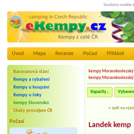
Soubory cookie z
Úvod
Mapa
Recenze
Počasí
Přihlásit
kempy Moravskoslezský 
Karavanová stání
kempy Moravskoslezský
Kempy a rybaření
Kempy u koupání
Kapacity
Vybaven
Kempy u řeky
kempy Slovensko
«
zpět na výpi
Chaty pronájem ČR
Počasí
Landek kemp