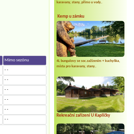
karavany, stany, přímo u vody..
Kemp u zámku
Mimo sezónu
4L bungalovy se soc.zažízením + kuchyňka,
místa pro karavany, stany..
- -
- -
- -
- -
- -
Rekreační zařízení U Kapličky
- -