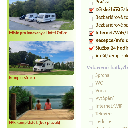
Pračka
Dětské hřiště
Bezbariérové t
Bezbariérové s
Internet/WiFi/
Místa pro karavany a Hotel Orlice
Recepce/Info 
Služba 24 hod
Areál/kemp op
Vybavení chatky/b
Sprcha
Kemp u zámku
WC
Voda
Vytápění
Internet/WiFi
Televize
Lednice
FKK kemp Úštěk (bez plavek)