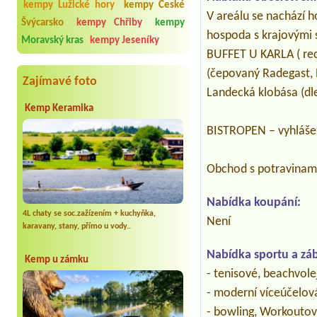
kempy Lužické hory
kempy České
V areálu se nachází 
Švýcarsko
kempy Chřiby
kempy
hospoda s krajovými 
Moravský kras
kempy Jeseníky
BUFFET U KARLA ( rec
(čepovaný Radegast, P
Zajímavé foto
Landecká klobása (dl
Kemp Keramika
BISTROPEN – vyhláš
Obchod s potravinami
Nabídka koupání:
4L chaty se soc.zažízením + kuchyňka,
Není
karavany, stany, přímo u vody..
Nabídka sportu a zá
Kemp u zámku
- tenisové, beachvol
- moderní víceúčelová
- bowling, Workoutov