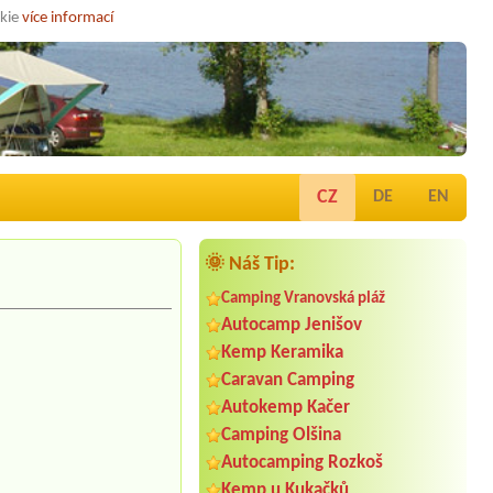
okie
více informací
CZ
DE
EN
🌞 Náš Tip:
Camping Vranovská pláž
Autocamp Jenišov
Kemp Keramika
Caravan Camping
Autokemp Kačer
Camping Olšina
Autocamping Rozkoš
Kemp u Kukačků