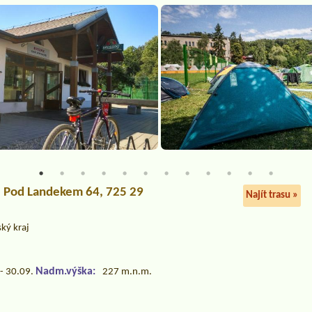
, Pod Landekem 64, 725 29
Najít trasu »
ký kraj
Nadm.výška:
- 30.09.
227 m.n.m.