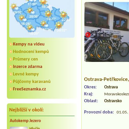
Kempy na videu
Hodnocení kempů
Průmery cen
y
Inzerce zdarma
Levné kempy
Ostrava-Petřkovice
Půjčovny karavanů
Okres:
Ostrava
FreeSeznamka.cz
Kraj:
Moravskoslezs
Oblast:
Ostravsko
Nejbližší v okolí:
Provozní doba:
01.05. 
Autokemp Jezero
Hlučín