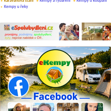
Karavanová stání
Kempy a rybaření
Kempy u koupání
Kempy u řeky