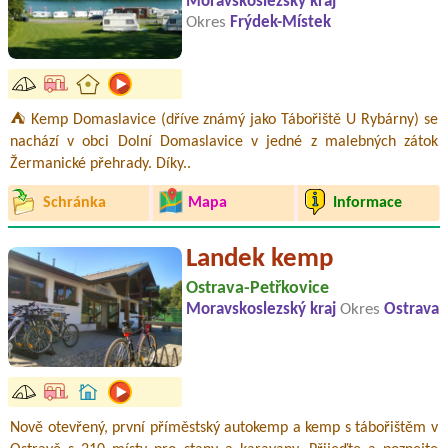
Moravskoslezský kraj
Okres
Frýdek-Místek
⛺ Kemp Domaslavice (dříve známý jako Tábořiště U Rybárny) se
nachází v obci Dolní Domaslavice v jedné z malebných zátok
Žermanické přehrady. Díky..
Schránka
Mapa
Informace
Landek kemp
Ostrava-Petřkovice
Moravskoslezský kraj
Okres
Ostrava
Nově otevřený, první příměstský autokemp a kemp s tábořištěm v