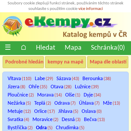
Soubory cookie zlepšují funkci stránek, používáním těchto stránek
souhlasíte s použitím cookie
více informací
☰
⌂
Hledat
Mapa
Schránka(
0
)
Podrobné hledání
kempy na mapě
Mapa dle oblastí
Vltava
Labe
Sázava
Berounka
(110)
(29)
(43)
(38)
Jizera
Ohře
Otava
Lužnice
(8)
(35)
(28)
(39)
Ploučnice
Morava
Olše
Dyje
(2)
(14)
(1)
(34)
Nežárka
Teplá
Odrava
Úhlava
Mže
(5)
(2)
(7)
(7)
(13)
Metuje
Orlice
Jihlava
Oslava
(12)
(17)
(5)
(0)
Svratka
Moravice
Desná
Bečva
(4)
(2)
(3)
(13)
Bystřička
Odra
Chrudimka
(2)
(5)
(5)