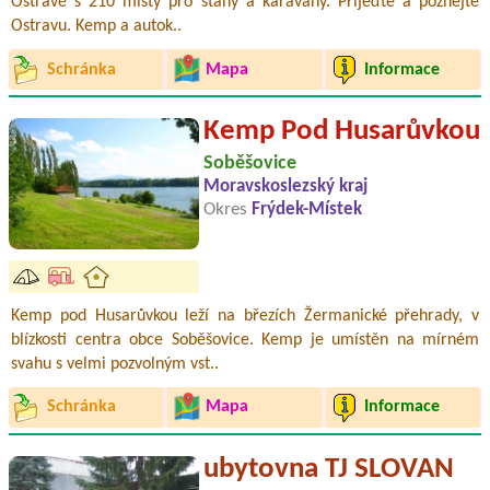
Ostravě s 210 místy pro stany a karavany. Přijeďte a poznejte
Ostravu. Kemp a autok..
Schránka
Mapa
Informace
Kemp Pod Husarůvkou
Soběšovice
Moravskoslezský kraj
Okres
Frýdek-Místek
Kemp pod Husarůvkou leží na březích Žermanické přehrady, v
blízkosti centra obce Soběšovice. Kemp je umístěn na mírném
svahu s velmi pozvolným vst..
Schránka
Mapa
Informace
ubytovna TJ SLOVAN