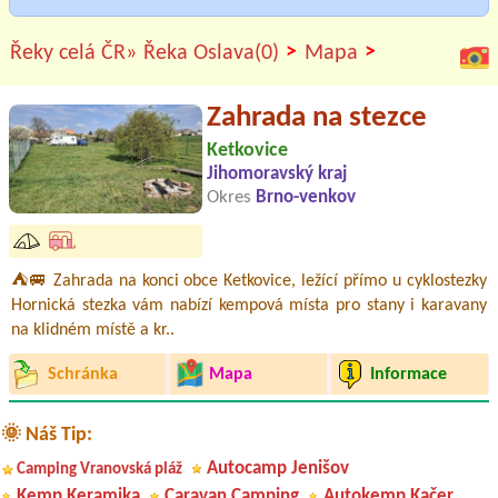
>
>
Řeky celá ČR»
Řeka Oslava(0)
Mapa
Zahrada na stezce
Ketkovice
Jihomoravský kraj
Okres
Brno-venkov
⛺🚐 Zahrada na konci obce Ketkovice, ležící přímo u cyklostezky
Hornická stezka vám nabízí kempová místa pro stany i karavany
na klidném místě a kr..
Schránka
Mapa
Informace
🌞 Náš Tip:
Autocamp Jenišov
Camping Vranovská pláž
Kemp Keramika
Caravan Camping
Autokemp Kačer