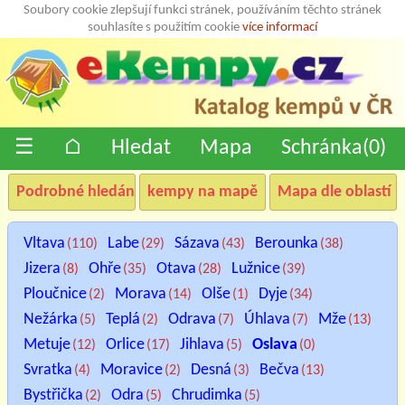
Soubory cookie zlepšují funkci stránek, používáním těchto stránek
souhlasíte s použitím cookie
více informací
☰
⌂
Hledat
Mapa
Schránka(
0
)
Podrobné hledání
kempy na mapě
Mapa dle oblastí
Vltava
Labe
Sázava
Berounka
(110)
(29)
(43)
(38)
Jizera
Ohře
Otava
Lužnice
(8)
(35)
(28)
(39)
Ploučnice
Morava
Olše
Dyje
(2)
(14)
(1)
(34)
Nežárka
Teplá
Odrava
Úhlava
Mže
(5)
(2)
(7)
(7)
(13)
Metuje
Orlice
Jihlava
Oslava
(12)
(17)
(5)
(0)
Svratka
Moravice
Desná
Bečva
(4)
(2)
(3)
(13)
Bystřička
Odra
Chrudimka
(2)
(5)
(5)