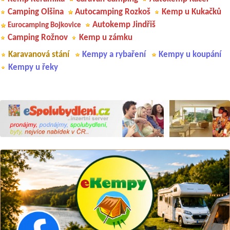
Camping Olšina
Autocamping Rozkoš
Kemp u Kukačků
Autokemp Jindřiš
Eurocamping Bojkovice
Camping Rožnov
Kemp u zámku
Karavanová stání
Kempy a rybaření
Kempy u koupání
Kempy u řeky