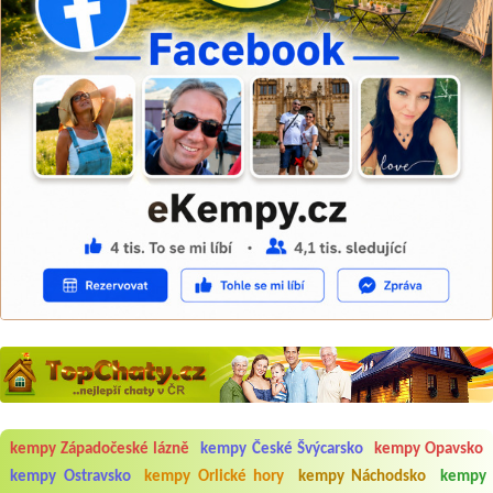
kempy Západočeské lázně
kempy České Švýcarsko
kempy Opavsko
kempy Ostravsko
kempy Orlické hory
kempy Náchodsko
kempy