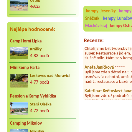
Úštěk
Za nás to nej co může být. Jezdíme s
4682x
kar. cca 25 let do Jindřiše vždy
Aneta Melicharová
***
kempy Jeseníky
kempy
radostně. Děkujeme Vaculovi, Brno.
Byli jsme zde v týdnu od 2
utěrky, což při množství n
Sněžník
kempy Luhačovi
velice zklamalo byl celode
Máchův kraj
kempy Ostr
jak na pouti- z každého ko
Nejlépe hodnocené:
Jana
*****
Recenze:
Camp Horní Lipka
Chtěli jsme být týden,byli
super. Restaurace s jídlem
Králíky
slušně mile. Nám se v kempu
4.83 bodů
Aneta Janíčková
*****
Byli jsme zde s dětmi na 5 
Minikemp Harta
usměvaví a ochotní, umíst
nádrž, restaurace a bazén
Leskovec nad Moravicí
4.77 bodů
Kateřina+ Květoslav+ Jan
Byli jsme zde už podruhé, 
majitelé, dobré víno, možn
Pension a Kemp Vyhlídka
dovolená 🤩🤩
Stará Oleška
Parta
***
4.73 bodů
Letos jsme zde po třetí a v
dny tam nebylo ani mýdlo.
Camping Mikulov
Jan Novotný
****
Jednoznačně nejlepší místo
Mikulov