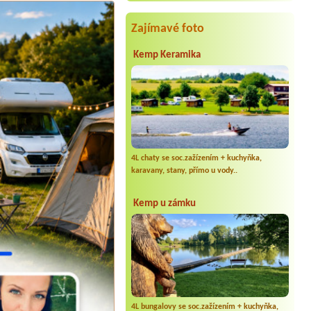
tábořiště Ostrov
1 stan, 2 dospělí, 2 děti, 1 auto
Zajímavé foto
Kemp Keramika
4L chaty se soc.zažízením + kuchyňka,
karavany, stany, přímo u vody..
Kemp u zámku
4L bungalovy se soc.zažízením + kuchyňka,