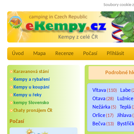
Soubory cookie z
Úvod
Mapa
Recenze
Počasí
Přihlásit
Karavanová stání
Podrobné hl
Kempy a rybaření
Kempy u koupání
Vltava
Labe
(110)
(
Kempy u řeky
Otava
Lužnice
(28)
kempy Slovensko
Nežárka
Teplá
(5)
(
Chaty pronájem ČR
Orlice
Jihlava
(17)
Počasí
Bečva
Bystřič
(13)