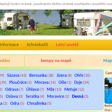
lepšují funkci stránek, používáním těchto stránek souhlasíte s použitím co
Informace
Schránka(
0
)
Letní soutěž
edání
kempy na mapě
Mapa
Cam
Sázava
Berounka
Jizera
Ohře
29)
(43)
(38)
(8)
(35)
Ploučnice
Morava
Olše
Dyje
(39)
(2)
(14)
(1)
(34)
Odrava
Úhlava
Mže
Metuje
2)
(7)
(7)
(13)
(12)
Oslava
Svratka
Moravice
Desná
(5)
(0)
(4)
(2)
(3)
ka
Odra
Chrudimka
(2)
(5)
(5)
Rožn
Plně 