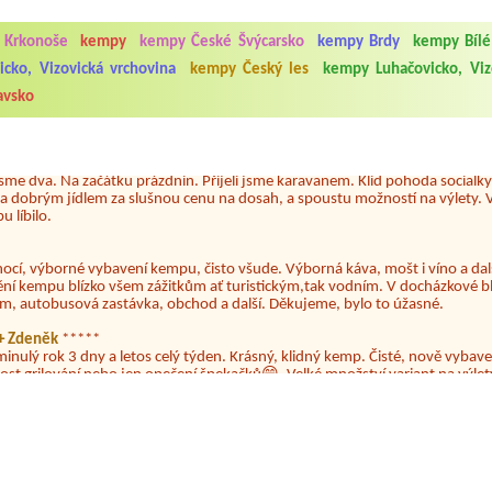
 Krkonoše
kempy
kempy České Švýcarsko
kempy Brdy
kempy Bílé
5.7. do 1.8. 2026. Kemp jako takový je pěkný. V umývárně i na WC bylo vždy
ávštěvníků není samozřejmost. V kempu je obchod a restaurace, kebab a dalš
cko, Vizovická vrchovina
kempy Český les
kempy Luhačovicko, Viz
nní hluk z repráků u stanů a absolutní bezohlednost ostatních ubytovaných. 
avsko
utu hrála jiná hudba.Kemp pěkný, ale takový rámus jsme ještě nezažili...
 jsme dva. Na začátku prázdnin. Přijeli jsme karavanem. Klid pohoda socialk
, a dobrým jídlem za slušnou cenu na dosah, a spoustu možností na výlety. 
 líbilo.
nocí, výborné vybavení kempu, čisto všude. Výborná káva, mošt i víno a dalš
ění kempu blízko všem zážitkům ať turistickým,tak vodním. V docházkové b
em, autobusová zastávka, obchod a další. Děkujeme, bylo to úžasné.
a+ Zdeněk
*****
minulý rok 3 dny a letos celý týden. Krásný, klidný kemp. Čisté, nově vybave
ost grilování nebo jen opečení špekačků😄. Velké množství variant na výlety
ždy jsme byli spokojeni. Bohužel letos to byla bída s úklidem toalet, toaletní
 na Lipně.