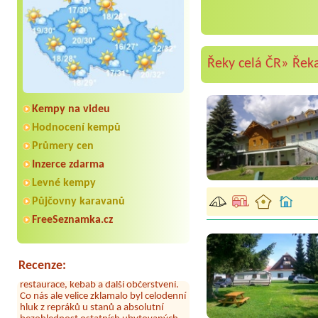
Řeky celá ČR»
Řek
Kempy na videu
Hodnocení kempů
Průmery cen
Inzerce zdarma
Levné kempy
Aneta Melicharová
***
Byli jsme zde v týdnu od 25.7. do 1.8.
Půjčovny karavanů
2026. Kemp jako takový je pěkný. V
FreeSeznamka.cz
umývárně i na WC bylo vždy čisto,
doplněný papír i utěrky, což při
množství návštěvníků není
samozřejmost. V kempu je obchod a
Recenze:
restaurace, kebab a další občerstvení.
Co nás ale velice zklamalo byl celodenní
hluk z repráků u stanů a absolutní
bezohlednost ostatních ubytovaných.
Přes den jsem si připadala jak na pouti-