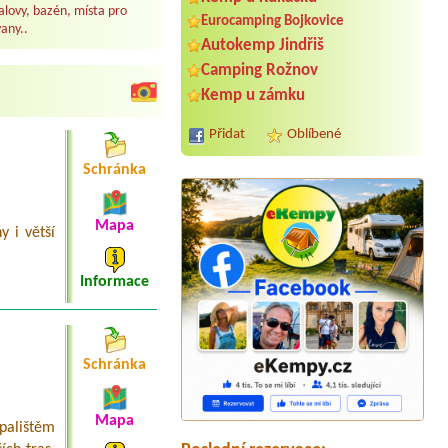
lovy, bazén, místa pro
Eurocamping Bojkovice
any..
Autokemp Jindřiš
Camping Rožnov
Kemp u zámku
Přidat
Oblíbené
Schránka
Mapa
y i větší
Informace
Termín od 2026-08-18 |
BeachCamp
chata se soc.zařízením
Schránka
Termín od 2026-07-25 |
Tábořiště a
kemp U Lemura
Mapa
palištěm
Termín od 2026-08-04 |
Autokemp