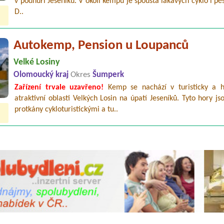
v podhůří Jeseníků. V okolí kempu je spousta lákavých cyklo i pěš
D..
Autokemp, Pension u Loupanců
Velké Losiny
Olomoucký kraj
Okres
Šumperk
Zařízení trvale uzavřeno!
Kemp se nachází v turisticky a hi
atraktivní oblasti Velkých Losin na úpatí Jeseníků. Tyto hory j
protkány cykloturistickými a tu..