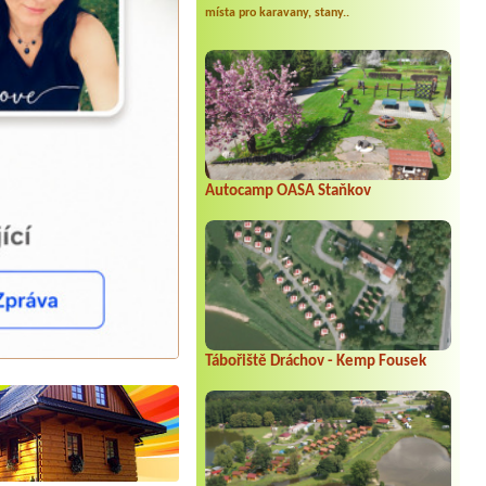
místa pro karavany, stany..
Autocamp OASA Staňkov
Tábořiště Dráchov - Kemp Fousek