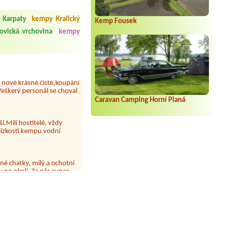
 Karpaty
kempy Kralický
Kemp Fousek
 čisto, doplněný papír i
í občerstvení. Co nás ale
ovická vrchovina
kempy
Přes den jsem si připadala
y nové krásné čisté,koupání
Veškerý personál se choval
Caravan Camping Horní Planá
í.Milí hostitelé, vždy
lízkosti kempu vodní
né chatky, milý a ochotní
 po okolí. Za nás super
 papír neustále chyběl a dva