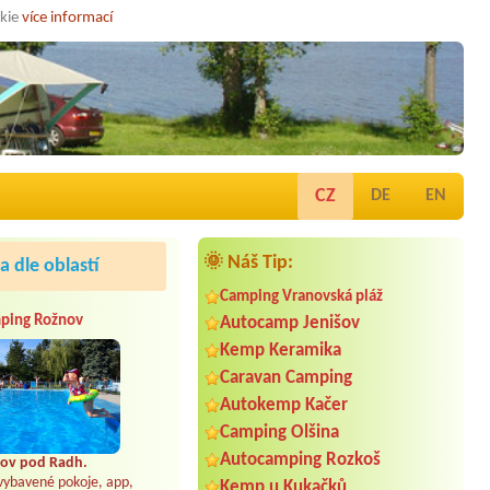
okie
více informací
CZ
DE
EN
🌞 Náš Tip:
 dle oblastí
Camping Vranovská pláž
ping Rožnov
Autocamp Jenišov
Kemp Keramika
Caravan Camping
Autokemp Kačer
Camping Olšina
Autocamping Rozkoš
ov pod Radh.
vybavené pokoje, app,
Kemp u Kukačků