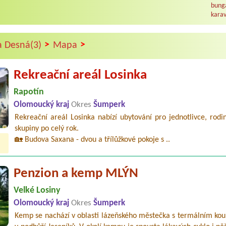
bunga
karav
>
>
a Desná(3)
Mapa
Rekreační areál Losinka
Rapotín
Olomoucký kraj
Okres
Šumperk
Rekreační areál Losinka nabízí ubytování pro jednotlivce, rodin
skupiny po celý rok.
🏡 Budova Saxana - dvou a třílůžkové pokoje s ..
Penzion a kemp MLÝN
Velké Losiny
Olomoucký kraj
Okres
Šumperk
Kemp se nachází v oblasti lázeňského městečka s termálním kou