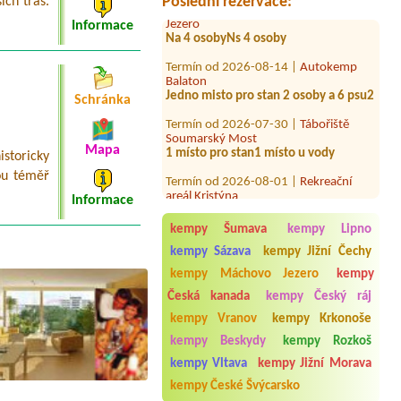
Poslední rezervace:
ích tras.
Jezero
Na 4 osobyNs 4 osoby
Informace
Termín od 2026-08-14 |
Autokemp
Balaton
Jedno misto pro stan 2 osoby a 6 psu2
Schránka
Termín od 2026-07-30 |
Tábořiště
Soumarský Most
1 místo pro stan1 místo u vody
Mapa
storicky
Termín od 2026-08-01 |
Rekreační
areál Kristýna
sou téměř
4l, 3 osoby
Informace
Termín od 2026-07-29 |
Srubový
kempy Šumava
kempy Lipno
kemp Rozkoš
Chatka, srub 2 osoby
kempy Sázava
kempy Jižní Čechy
kempy Máchovo Jezero
kempy
Termín od 2026-07-27 |
Autokemp
Dřevěnice
Česká kanada
kempy Český ráj
2 osoby chatka
kempy Vranov
kempy Krkonoše
Termín od 2026-07-27 |
Koupaliště
kempy Beskydy
kempy Rozkoš
Lido
2l chatka
kempy Vltava
kempy Jižní Morava
kempy České Švýcarsko
Termín od 2026-08-08 |
Vodácké