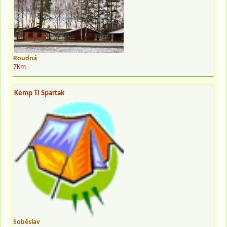
Roudná
7Km
Kemp TJ Spartak
Soběslav