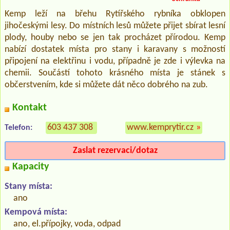
Kemp leží na břehu Rytířského rybníka obklopen
jihočeskými lesy. Do místních lesů můžete přijet sbírat lesní
plody, houby nebo se jen tak procházet přírodou. Kemp
nabízí dostatek místa pro stany i karavany s možností
připojení na elektřinu i vodu, případně je zde i výlevka na
chemii. Součástí tohoto krásného místa je stánek s
občerstvením, kde si můžete dát něco dobrého na zub.
Kontakt
603 437 308
www.kemprytir.cz
»
Telefon:
Zaslat rezervaci/dotaz
Kapacity
Stany místa:
ano
Kempová místa:
ano, el.přípojky, voda, odpad