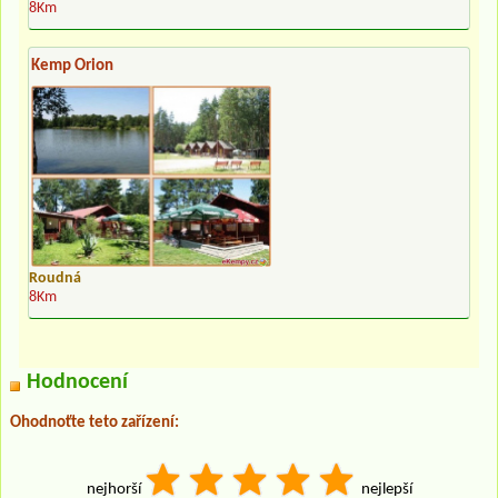
8Km
Kemp Orion
Roudná
8Km
Hodnocení
Ohodnoťte teto zařízení:
nejhorší
nejlepší