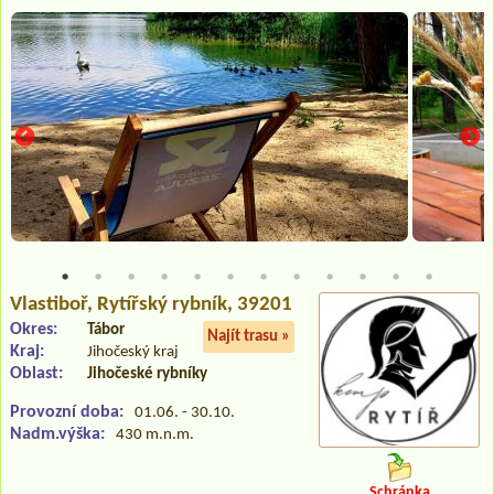
Vlastiboř
, Rytířský rybník, 39201
Okres:
Tábor
Najít trasu »
Kraj:
Jihočeský kraj
Oblast:
Jihočeské rybníky
Provozní doba:
01.06. - 30.10.
Nadm.výška:
430 m.n.m.
Schránka