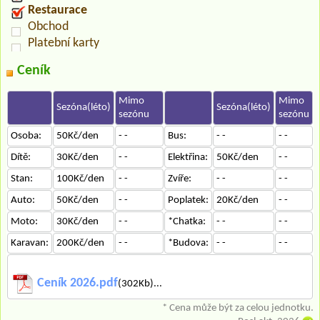
Restaurace
Obchod
Platební karty
Ceník
Mimo
Mimo
Sezóna(léto)
Sezóna(léto)
sezónu
sezónu
Osoba:
50Kč/den
- -
Bus:
- -
- -
Dítě:
30Kč/den
- -
Elektřina:
50Kč/den
- -
Stan:
100Kč/den
- -
Zvíře:
- -
- -
Auto:
50Kč/den
- -
Poplatek:
20Kč/den
- -
Moto:
30Kč/den
- -
*Chatka:
- -
- -
Karavan:
200Kč/den
- -
*Budova:
- -
- -
Ceník 2026.pdf
(302Kb)...
* Cena může být za celou jednotku.