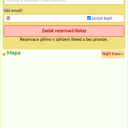
Váš email:
zaslat kopii
Rezervace přímo v zařízení ihned a bez provize.
Mapa
Najít trasu »