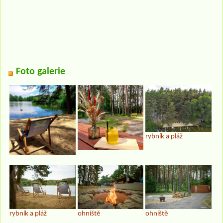
Foto galerie
rybník a pláž
rybník a pláž
ohniště
ohniště