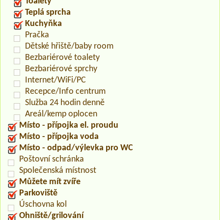
Toalety
Teplá sprcha
Kuchyňka
Pračka
Dětské hřiště/baby room
Bezbariérové toalety
Bezbariérové sprchy
Internet/WiFi/PC
Recepce/Info centrum
Služba 24 hodin denně
Areál/kemp oplocen
Místo - přípojka el. proudu
Místo - přípojka voda
Místo - odpad/výlevka pro WC
Poštovní schránka
Společenská místnost
Můžete mít zvíře
Parkoviště
Úschovna kol
Ohniště/grilování