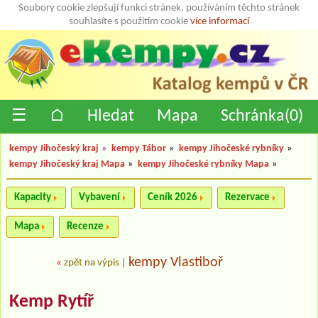
Soubory cookie zlepšují funkci stránek, používáním těchto stránek
souhlasíte s použitím cookie
více informací
☰
⌂
Hledat
Mapa
Schránka(
0
)
kempy Jihočeský kraj
»
kempy Tábor
»
kempy Jihočeské rybníky
»
kempy Jihočeský kraj Mapa
»
kempy Jihočeské rybníky Mapa
»
Kapacity
Vybavení
Ceník 2026
Rezervace
Mapa
Recenze
kempy Vlastiboř
«
zpět na výpis
|
Kemp Rytíř