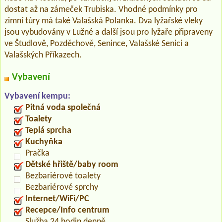
dostat až na zámeček Trubiska. Vhodné podmínky pro
zimní túry má také Valašská Polanka. Dva lyžařské vleky
jsou vybudovány v Lužné a další jsou pro lyžaře připraveny
ve Študlově, Pozděchově, Senince, Valašské Senici a
Valašských Příkazech.
Vybavení
Vybavení kempu:
Pitná voda společná
Toalety
Teplá sprcha
Kuchyňka
Pračka
Dětské hřiště/baby room
Bezbariérové toalety
Bezbariérové sprchy
Internet/WiFi/PC
Recepce/Info centrum
Služba 24 hodin denně