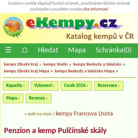
Soubory cookie zlepšují funkci stránek, používáním těchto stránek
souhlasíte s použitím cookie
více informací
☰
⌂
Hledat
Mapa
Schránka(
0
)
kempy Zlínský kraj
»
kempy Vsetín
»
kempy Beskydy a Valašsko
»
kempy Zlínský kraj Mapa
»
kempy Beskydy a Valašsko Mapa
»
Kapacity
Vybavení
Ceník 2026
Rezervace
Mapa
Recenze
kempy Francova Lhota
«
zpět na výpis
|
Penzion a kemp Pulčínské skály