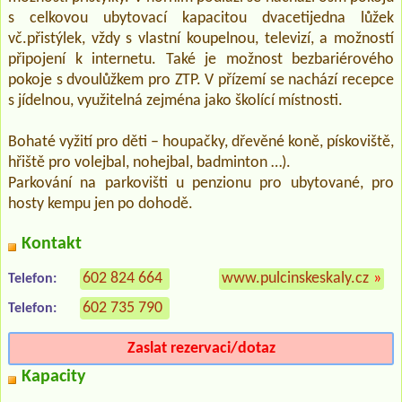
s celkovou ubytovací kapacitou dvacetijedna lůžek
vč.přistýlek, vždy s vlastní koupelnou, televizí, a možností
připojení k internetu. Také je možnost bezbariérového
pokoje s dvoulůžkem pro ZTP. V přízemí se nachází recepce
s jídelnou, využitelná zejména jako školící místnosti.
Bohaté vyžití pro děti – houpačky, dřevěné koně, pískoviště,
hřiště pro volejbal, nohejbal, badminton …).
Parkování na parkovišti u penzionu pro ubytované, pro
hosty kempu jen po dohodě.
Kontakt
602 824 664
www.pulcinskeskaly.cz
»
Telefon:
602 735 790
Telefon:
Zaslat rezervaci/dotaz
Kapacity