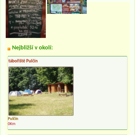
Nejbližší v okolí:
tábořiště Pulčín
Pulčín
0Km