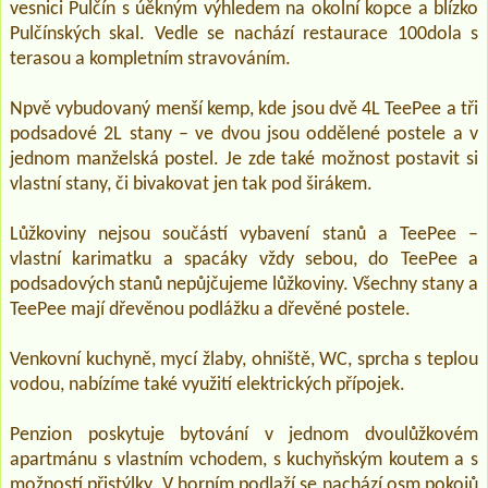
vesnici Pulčín s úěkným výhledem na okolní kopce a blízko
Pulčínských skal. Vedle se nachází restaurace 100dola s
terasou a kompletním stravováním.
Npvě vybudovaný menší kemp, kde jsou dvě 4L TeePee a tři
podsadové 2L stany – ve dvou jsou oddělené postele a v
jednom manželská postel. Je zde také možnost postavit si
vlastní stany, či bivakovat jen tak pod širákem.
Lůžkoviny nejsou součástí vybavení stanů a TeePee –
vlastní karimatku a spacáky vždy sebou, do TeePee a
podsadových stanů nepůjčujeme lůžkoviny. Všechny stany a
TeePee mají dřevěnou podlážku a dřevěné postele.
Venkovní kuchyně, mycí žlaby, ohniště, WC, sprcha s teplou
vodou, nabízíme také využití elektrických přípojek.
Penzion poskytuje bytování v jednom dvoulůžkovém
apartmánu s vlastním vchodem, s kuchyňským koutem a s
možností přistýlky. V horním podlaží se nachází osm pokojů