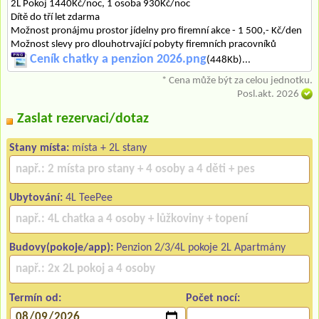
2L Pokoj 1440Kč/noc, 1 osoba 930Kč/noc
Dítě do tří let zdarma
Možnost pronájmu prostor jídelny pro firemní akce - 1 500,- Kč/den
Možnost slevy pro dlouhotrvající pobyty firemních pracovníků
Ceník chatky a penzion 2026.png
(448Kb)...
* Cena může být za celou jednotku.
Posl.akt. 2026
Zaslat rezervaci/dotaz
Stany místa:
místa + 2L stany
Ubytování:
4L TeePee
Budovy(pokoje/app):
Penzion 2/3/4L pokoje 2L Apartmány
Termín od:
Počet nocí: