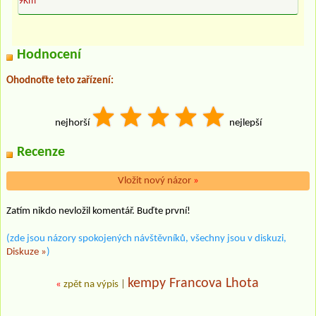
9Km
Hodnocení
Ohodnoťte teto zařízení:
nejhorší
nejlepší
Recenze
Vložit nový názor
»
Zatím nikdo nevložil komentář. Buďte první!
(zde jsou názory spokojených návštěvníků, všechny jsou v diskuzi,
Diskuze »
)
kempy Francova Lhota
«
zpět na výpis
|