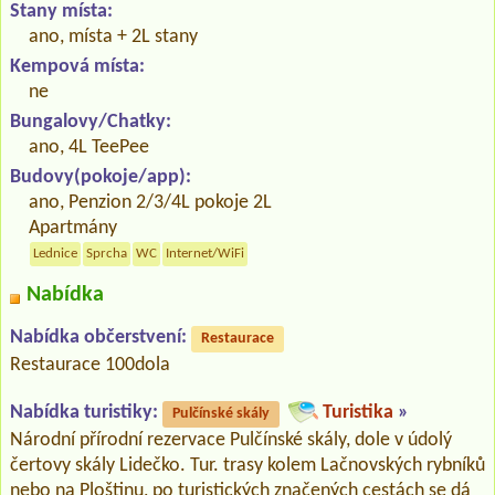
Stany místa:
ano, místa + 2L stany
Kempová místa:
ne
Bungalovy/Chatky:
ano, 4L TeePee
Budovy(pokoje/app):
ano, Penzion 2/3/4L pokoje 2L
Apartmány
Lednice
Sprcha
WC
Internet/WiFi
Nabídka
Nabídka občerstvení:
Restaurace
Restaurace 100dola
Nabídka turistiky:
Turistika
»
Pulčínské skály
Národní přírodní rezervace Pulčínské skály, dole v údolý
čertovy skály Lidečko. Tur. trasy kolem Lačnovských rybníků
nebo na Ploštinu, po turistických značených cestách se dá