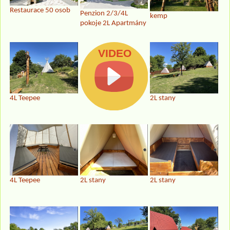
Restaurace 50 osob
Penzion 2/3/4L
kemp
pokoje 2L Apartmány
4L Teepee
2L stany
4L Teepee
2L stany
2L stany