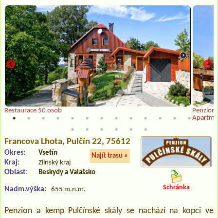
Restaurace 50 osob
Penzion 
Apartmá
Francova Lhota
, Pulčín 22, 75612
Okres:
Vsetín
Najít trasu »
Kraj:
Zlínský kraj
Oblast:
Beskydy a Valašsko
Schránka
Nadm.výška:
655 m.n.m.
Penzion a kemp Pulčínské skály se nachází na kopci ve