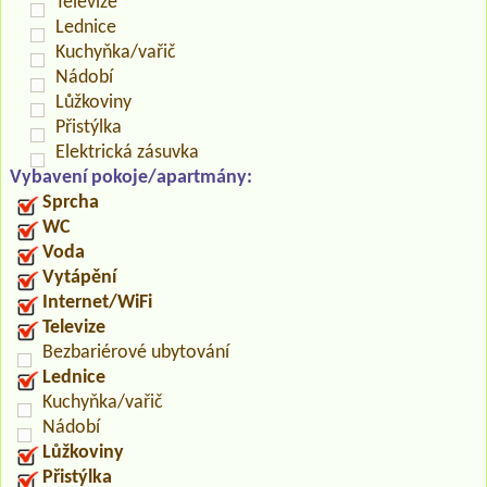
Televize
Lednice
Kuchyňka/vařič
Nádobí
Lůžkoviny
Přistýlka
Elektrická zásuvka
Vybavení pokoje/apartmány:
Sprcha
WC
Voda
Vytápění
Internet/WiFi
Televize
Bezbariérové ubytování
Lednice
Kuchyňka/vařič
Nádobí
Lůžkoviny
Přistýlka