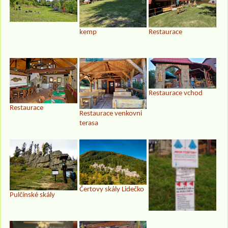
kemp
Restaurace
Restaurace vchod
Restaurace
Restaurace venkovni
terasa
Čertovy skály Lidečko
Pulčínské skály