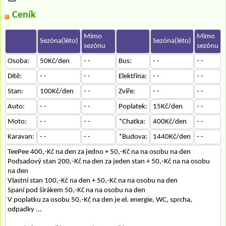
Ceník
Mimo
Mimo
Sezóna(léto)
Sezóna(léto)
sezónu
sezónu
Osoba:
50Kč/den
- -
Bus:
- -
- -
Dítě:
- -
- -
Elektřina:
- -
- -
Stan:
100Kč/den
- -
Zvíře:
- -
- -
Auto:
- -
- -
Poplatek:
15Kč/den
- -
Moto:
- -
- -
*Chatka:
400Kč/den
- -
Karavan:
- -
- -
*Budova:
1440Kč/den
- -
TeePee 400,-Kč na den za jedno + 50,-Kč na na osobu na den
Podsadový stan 200,-Kč na den za jeden stan + 50,-Kč na na osobu
na den
Vlastní stan 100,-Kč na den + 50,-Kč na na osobu na den
Spaní pod širákem 50,-Kč na na osobu na den
V poplatku za osobu 50,-Kč na den je el. energie, WC, sprcha,
odpadky ...