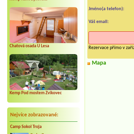
Jméno(a telefon):
Váš email:
Chatová osada U Lesa
Rezervace přímo v zaříz
Mapa
Kemp Pod mostem Zvíkovec
Nejvíce zobrazované:
Camp Sokol Troja