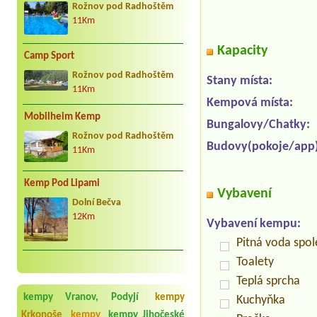
Rožnov pod Radhoštěm
11Km
Kapacity
Camp Sport
Rožnov pod Radhoštěm
Stany místa:
11Km
Kempová místa:
Mobilheim Kemp
Bungalovy/Chatky:
Rožnov pod Radhoštěm
Budovy(pokoje/app)
11Km
Kemp Pod Lipami
Vybavení
Dolní Bečva
12Km
Vybavení kempu:
Pitná voda spo
Toalety
Teplá sprcha
kempy Vranov, Podyjí
kempy
Kuchyňka
Krkonoše
kempy
kempy Jihočeské