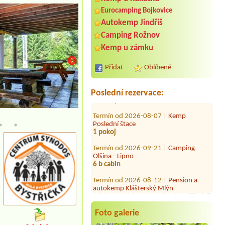
Eurocamping Bojkovice
Autokemp Jindřiš
Termín od 2026-08-01 |
Autocamp
Camping Rožnov
Slunečná
1 Zelt 2 Personen und ein Hund 1
Kemp u zámku
auto00
Přidat
Oblíbené
Termín od 2026-07-31 |
Autokempink
Dřenice
1xStellplatz 2 Personen mit Steom
Poslední rezervace:
Termín od 2026-08-07 |
Kemp
Poslední štace
Společenská budova
1 pokoj
Termín od 2026-09-21 |
Camping
Olšina - Lipno
6 b cabin
Termín od 2026-08-12 |
Pension a
autokemp Klášterský Mlýn
místo pro jeden stan, dva dospělí, dvě
děti
Termín od 2026-08-14 |
Kemp Pod
Foto galerie
Husarůvkou
2 místa ,2 stany ,automobil