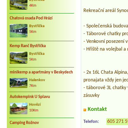
4Km
Rekreační areál Syno
Chatová osada Pod Hrází
- Společenská budova 
Bystřička
5Km
- Táborové chatky pro
- Venkovní posezení 
Kemp Ranč Bystřička
- Hřiště na volejbal
Bystřička
5Km
- 2x 16L Chata Alpina
minikemp a apartmány v Beskydech
pronajata vždy jen je
Halenkov
7Km
- táborové 3L chatky 
zásuvky
Autokempink U Splavu
Hovězí
Kontakt
10Km
605 271 
Telefon:
Camping Rožnov