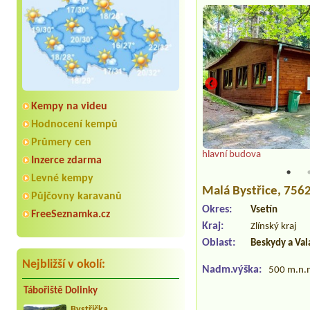
Kempy na videu
Hodnocení kempů
Průmery cen
udova
hlavní budova
Inzerce zdarma
Levné kempy
Malá Bystřice
, 756
Půjčovny karavanů
Okres:
Vsetín
FreeSeznamka.cz
Kraj:
Zlínský kraj
Oblast:
Beskydy a Val
Nejbližší v okolí:
Nadm.výška:
500 m.n.
Tábořiště Dolinky
Bystřička