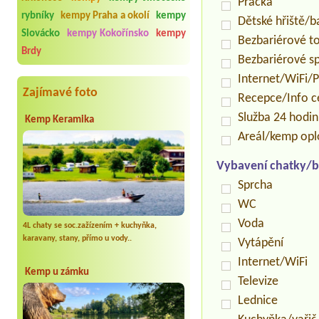
Pračka
rybníky
kempy Praha a okolí
kempy
Dětské hřiště/
Slovácko
kempy Kokořínsko
kempy
Bezbariérové t
Brdy
Bezbariérové s
Internet/WiFi/
Zajímavé foto
Recepce/Info 
Služba 24 hodi
Kemp Keramika
Areál/kemp op
Vybavení chatky/b
Sprcha
WC
Voda
4L chaty se soc.zažízením + kuchyňka,
karavany, stany, přímo u vody..
Vytápění
Internet/WiFi
Kemp u zámku
Televize
Lednice