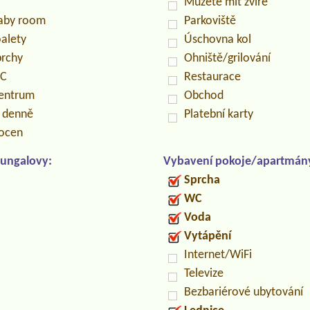
Můžete mít zvíře
baby room
Parkoviště
oalety
Úschovna kol
prchy
Ohniště/grilování
PC
Restaurace
centrum
Obchod
n denně
Platební karty
locen
ungalovy:
Vybavení pokoje/apartmán
Sprcha
WC
Voda
Vytápění
Internet/WiFi
Televize
Bezbariérové ubytování