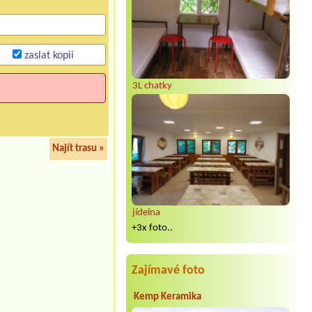
zaslat kopii
3L chatky
Najít trasu »
jídelna
+3x foto..
Zajímavé foto
Kemp Keramika