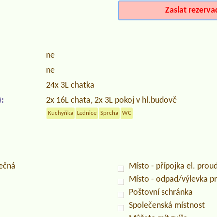
Zaslat rezerva
ne
ne
24x 3L chatka
:
2x 16L chata, 2x 3L pokoj v hl.budově
Kuchyňka
Lednice
Sprcha
WC
lečná
Místo - přípojka el. prou
Místo - odpad/výlevka 
Poštovní schránka
Společenská místnost