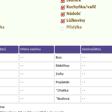
Lednice
Kuchyňka/vařič
Nádobí
Lůžkoviny
vka
Přistýlka
éto)
Mimo sezónu
Sezóna(léto)
- -
Bus:
- -
- -
Elektřina:
- -
- -
Zvíře:
- -
- -
Poplatek:
- -
- -
*Chatka:
- -
- -
*Budova:
- -
ina: