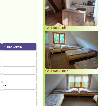
12L chata Alpina
Mimo sezónu
- -
- -
- -
12L chata Alpina
- -
- -
- -