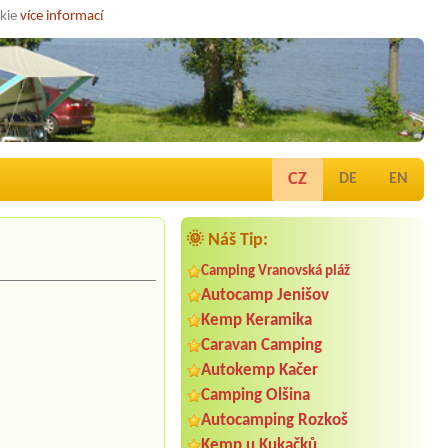
okie
více informací
CZ
DE
EN
🌞 Náš Tip:
Camping Vranovská pláž
Autocamp Jenišov
Kemp Keramika
Caravan Camping
Autokemp Kačer
Camping Olšina
Autocamping Rozkoš
Kemp u Kukačků