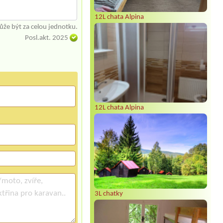
12L chata Alpina
že být za celou jednotku.
Posl.akt. 2025
12L chata Alpina
3L chatky