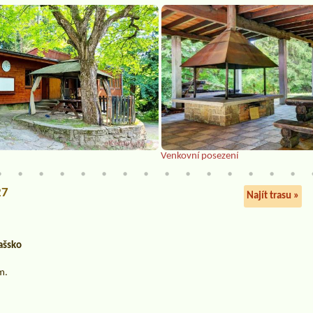
Venkovní posezení
27
Najít trasu »
ašsko
m.