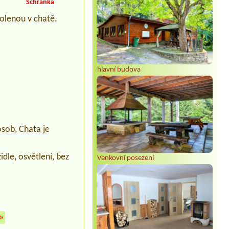
Schránka
Termín od 2026-07-26 |
Minikemp
volenou v chatě.
Harta
3 místa pro stany + 5 dospělích osob
Termín od 2026-07-29 |
Autokemp
Seč Pláž
2L
hlavní budova
Termín od 2026-08-07 |
Autokemp u
Skalníků
4 lůžková chata 4 soby +pes
Termín od 2026-07-24 |
Autokemp
Koryčany
osob, Chata je
1 misto pro stan + jedna osoba
dle, osvětlení, bez
Venkovní posezení
»