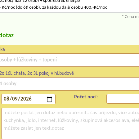
Kč/noc(max 12 osob) + spotřeba el. energie
,- Kč/noc (do 6ti osob), za každou další osobu 400,-Kč/noc
* Cena mů
/dotaz
tka
2x 16L chata, 2x 3L pokoj v hl.budově
Počet nocí: