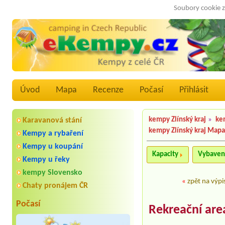
Soubory cookie z
Úvod
Mapa
Recenze
Počasí
Přihlásit
kempy Zlínský kraj
»
ke
Karavanová stání
kempy Zlínský kraj Map
Kempy a rybaření
Kempy u koupání
Kapacity
Vybaven
Kempy u řeky
kempy Slovensko
«
zpět na výpi
Chaty pronájem ČR
Počasí
Rekreační are