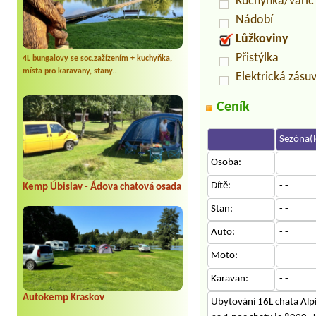
Kuchyňka/vařič
Nádobí
Lůžkoviny
Přistýlka
4L bungalovy se soc.zažízením + kuchyňka,
místa pro karavany, stany..
Elektrická zásu
Ceník
Sezóna(l
Osoba:
- -
Dítě:
- -
Kemp Úbislav - Ádova chatová osada
Stan:
- -
Auto:
- -
Moto:
- -
Karavan:
- -
Autokemp Kraskov
Ubytování 16L chata Alp