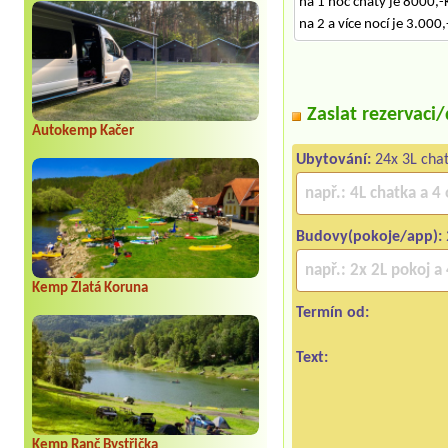
na 1 noc chaty je 8000,-
na 2 a více nocí je 3.000
Zaslat rezervaci
Autokemp Kačer
Ubytování:
24x 3L cha
Budovy(pokoje/app):
Kemp Zlatá Koruna
Termín od:
Text:
Kemp Ranč Bystřička