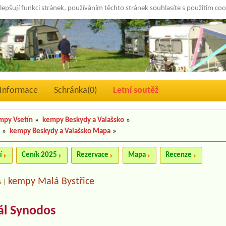
lepšují funkci stránek, používáním těchto stránek souhlasíte s použitím co
Informace
Schránka(
0
)
Letní soutěž
mpy Vsetín
»
kempy Beskydy a Valašsko
»
a
»
kempy Beskydy a Valašsko Mapa
»
í
Ceník 2025
Rezervace
Mapa
Recenze
kempy Malá Bystřice
s
|
ál Synodos