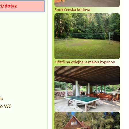
ci/dotaz
Společenská budova
Hřiště na volejbal a malou kopanou
du
pro WC