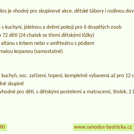
dos je vhodný pro skupinové akce, dětské tábory i rodinou do
s kuchyní, jídelnou a dvěmi pokoji pro 6 dospělých osob
 72 dětí (24 chatek se třemi dětskými lůžky)
v altánu s krbem nebo v amfiteátru s pódiem
 a malou kopanou (samostatné)
, kuchyň, soc. zařízení, topení, kompletně vybavená až pro 12 
dné skupině
vhodné pro děti, s dětskými postelemi a matracemi, Stolek, 2 ži
590
www.synodos-bystricka.cz