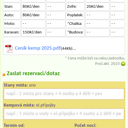
Stan:
80Kč/den
- -
Zvíře:
20Kč/den
- -
Auto:
80Kč/den
- -
Poplatek:
- -
- -
Moto:
- -
- -
*Chatka:
- -
- -
Karavan:
150Kč/den
- -
*Budova:
- -
- -
Ceník kemp 2025.pdf
(44Kb)...
* Cena může být za celou jednotku.
Posl.akt. 2025
Zaslat rezervaci/dotaz
Stany místa:
ano
Kempová místa:
el.přípojky
Termín od:
Počet nocí: