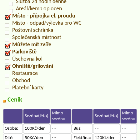
Služba 24 hodin denně
Areál/kemp oplocen
Místo - přípojka el. proudu
Místo - odpad/výlevka pro WC
Poštovní schránka
Společenská místnost
Můžete mít zvíře
Parkoviště
Úschovna kol
Ohniště/grilování
Restaurace
Obchod
Platební karty
Ceník
Mimo
Mimo
Sezóna(léto)
Sezóna(léto)
sezónu
sezónu
Osoba:
100Kč/den
- -
Bus:
- -
- -
Dítě:
50Kč/den
- -
Elektřina:
120Kč/den
- -