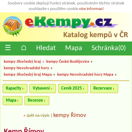
Soubory cookie zlepšují funkci stránek, používáním těchto stránek
souhlasíte s použitím cookie
více informací
☰
⌂
Hledat
Mapa
Schránka(
0
)
kempy Jihočeský kraj
»
kempy České Budějovice
»
kempy Novohradské hory
»
kempy Jihočeský kraj Mapa
»
kempy Novohradské hory Mapa
»
Kapacity
Vybavení
Ceník 2025
Rezervace
Mapa
Recenze
kempy Římov
«
zpět na výpis
|
Kemp Římov