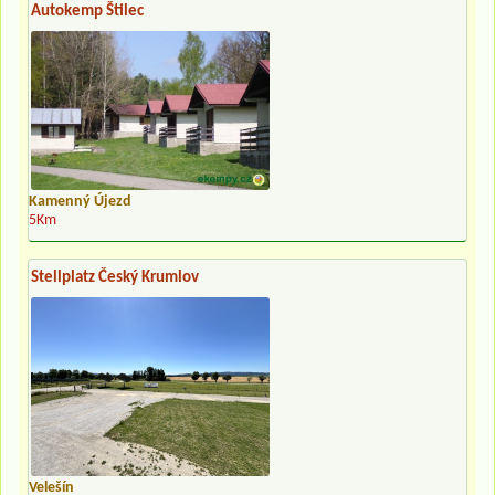
Autokemp Štilec
Kamenný Újezd
5Km
Stellplatz Český Krumlov
Velešín