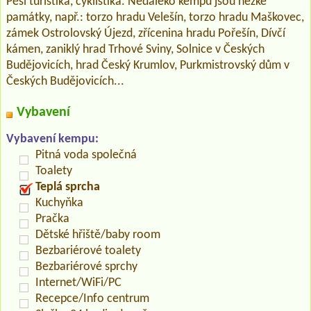
Pěší turistika, cyklistika. Nedaleko kempu jsou hezké
památky, např.: torzo hradu Velešín, torzo hradu Maškovec,
zámek Ostrolovský Újezd, zřícenina hradu Pořešín, Dívčí
kámen, zaniklý hrad Trhové Sviny, Solnice v Českých
Budějovicích, hrad Český Krumlov, Purkmistrovský dům v
Českých Budějovicích...
Vybavení
Vybavení kempu:
Pitná voda společná
Toalety
Teplá sprcha
Kuchyňka
Pračka
Dětské hřiště/baby room
Bezbariérové toalety
Bezbariérové sprchy
Internet/WiFi/PC
Recepce/Info centrum