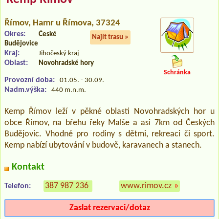
Římov
, Hamr u Římova, 37324
Okres:
České
Najít trasu »
Budějovice
Kraj:
Jihočeský kraj
Oblast:
Novohradské hory
Schránka
Provozní doba:
01.05. - 30.09.
Nadm.výška:
440 m.n.m.
Kemp Římov leží v pěkné oblasti Novohradských hor u
obce Římov, na břehu řeky Malše a asi 7km od Českých
Budějovic. Vhodné pro rodiny s dětmi, rekreaci či sport.
Kemp nabízí ubytování v budově, karavanech a stanech.
Kontakt
387 987 236
www.rimov.cz
»
Telefon:
Zaslat rezervaci/dotaz