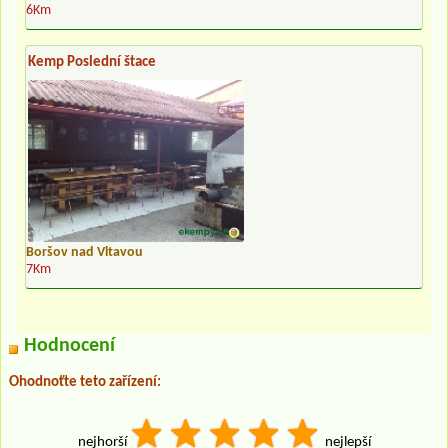
6Km
Kemp Poslední štace
Boršov nad Vltavou
7Km
Hodnocení
Ohodnoťte teto zařízení:
nejhorší
nejlepší