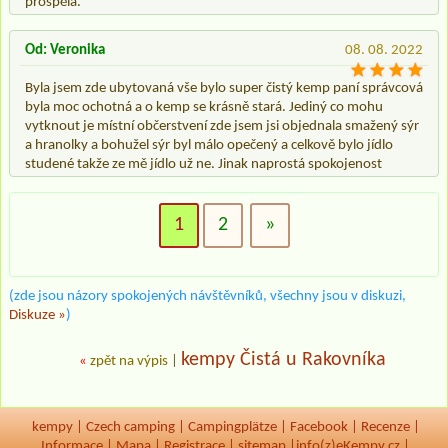
prospěla.
Od: Veronika
08. 08. 2022
Byla jsem zde ubytovaná vše bylo super čistý kemp paní správcová
byla moc ochotná a o kemp se krásně stará. Jediný co mohu
vytknout je místní občerstvení zde jsem jsi objednala smažený sýr
a hranolky a bohužel sýr byl málo opečený a celkově bylo jídlo
studené takže ze mě jídlo už ne. Jinak naprostá spokojenost
1
2
»
(zde jsou názory spokojených návštěvníků, všechny jsou v diskuzi,
Diskuze »
)
kempy Čistá u Rakovníka
«
zpět na výpis
|
kempy
|
Czech camping
|
Campingplätze
|
Facebook
|
Recenze
|
Informace
|
Mapa
|
Registrace
|
sitemap
|
info(z)eKempy.cz |