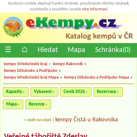
Soubory cookie zlepšují funkci stránek, používáním těchto stránek
souhlasíte s použitím cookie
více informací
☰
⌂
Hledat
Mapa
Schránka(
0
)
kempy Středočeský kraj
»
kempy Rakovník
»
kempy Džbánsko a Podřípsko
»
kempy Středočeský kraj Mapa
»
kempy Džbánsko a Podřípsko Mapa
»
Kapacity
Vybavení
Ceník 2026
Rezervace
Mapa
Recenze
kempy Čistá u Rakovníka
«
zpět na výpis
|
Veřejné tábořiště Zdeslav