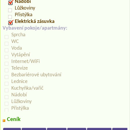
Nádobí
Lůžkoviny
Přistýlka
Elektrická zásuvka
Vybavení pokoje/apartmány:
Sprcha
WC
Voda
Vytápění
Internet/WiFi
Televize
Bezbariérové ubytování
Lednice
Kuchyňka/vařič
Nádobí
Lůžkoviny
Přistýlka
Ceník