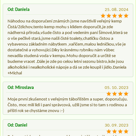
Od: Daniela
25. 08. 2024
Náhodou na doporučení známých jsme navštívili veřejný kemp
Čistá/Zdichov,tento kemp mohu s klidem doporučit,je zde
nádherná příroda,všude čisto a pod vedením paní Šímové,která se
o vše pečlivě stará,jsme našli čisté toalety,chatičku čistou a
vybavenou základním nábytkem ,vařičem,malou ledničkou,vše je
dostatečné a vyhovující.Díky krásnému rybníku nám vůbec
nevadila studená voda v kempu.Mohu doporučit a určitě se
budeme vracet .Dále je zde po celou letní sezonu bistro,kde jsou
alkoholické i nealkoholické nápoje a dá se zde koupil i jídlo.Daniela
+Michal
Od: Miroslava
05. 10. 2023
Moje první zkušenost s veřejným tábořištěm a super, doporučuju.
Čisto, moc milí lidi i paní správcová, užili jsme si to tam s rodinou a
příští rok se chystáme znovu :-)
Od: Daniel
30. 09. 2023