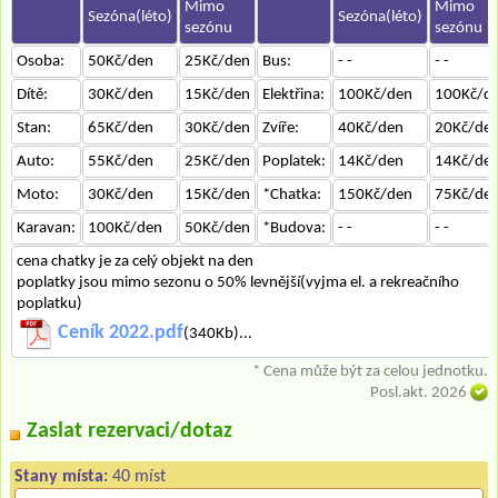
Mimo
Mimo
Sezóna(léto)
Sezóna(léto)
sezónu
sezónu
Osoba:
50Kč/den
25Kč/den
Bus:
- -
- -
Dítě:
30Kč/den
15Kč/den
Elektřina:
100Kč/den
100Kč/d
Stan:
65Kč/den
30Kč/den
Zvíře:
40Kč/den
20Kč/de
Auto:
55Kč/den
25Kč/den
Poplatek:
14Kč/den
14Kč/de
Moto:
30Kč/den
15Kč/den
*Chatka:
150Kč/den
75Kč/de
Karavan:
100Kč/den
50Kč/den
*Budova:
- -
- -
cena chatky je za celý objekt na den
poplatky jsou mimo sezonu o 50% levnější(vyjma el. a rekreačního
poplatku)
Ceník 2022.pdf
(340Kb)...
* Cena může být za celou jednotku.
Posl.akt. 2026
Zaslat rezervaci/dotaz
Stany místa:
40 míst