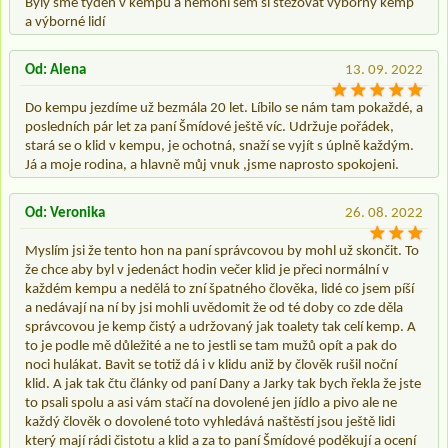
Byly sme týden v kempu a nemohl sem si stěžovat výborný kemp
a výborné lidí
Od: Alena
13. 09. 2022
Do kempu jezdíme už bezmála 20 let. Líbilo se nám tam pokaždé, a
posledních pár let za paní Šmídové ještě víc. Udržuje pořádek,
stará se o klid v kempu, je ochotná, snaží se vyjít s úplně každým.
Já a moje rodina, a hlavně můj vnuk ,jsme naprosto spokojeni.
Od: Veronika
26. 08. 2022
Myslím jsi že tento hon na paní správcovou by mohl už skončit. To
že chce aby byl v jedenáct hodin večer klid je přeci normální v
každém kempu a nedělá to zní špatného člověka, lidé co jsem píší
a nedávají na ní by jsi mohli uvědomit že od té doby co zde děla
správcovou je kemp čistý a udržovaný jak toalety tak celí kemp. A
to je podle mě důležité a ne to jestli se tam mužů opít a pak do
noci hulákat. Bavit se totiž dá i v klidu aniž by člověk rušil noční
klid. A jak tak čtu články od paní Dany a Jarky tak bych řekla že jste
to psali spolu a asi vám stačí na dovolené jen jídlo a pivo ale ne
každý člověk o dovolené toto vyhledává naštěstí jsou ještě lidi
který mají rádi čistotu a klid a za to paní Šmídové poděkují a ocení