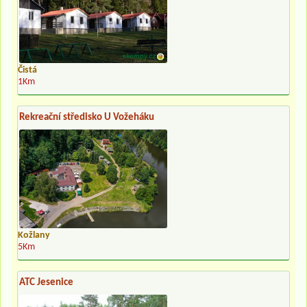
Čistá
1Km
Rekreační středisko U Vožeháku
Kožlany
5Km
ATC Jesenice