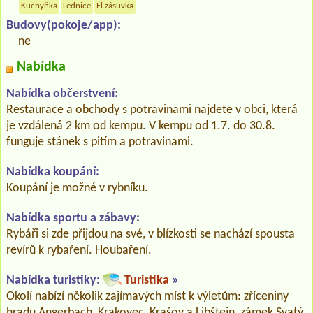
Kuchyňka
Lednice
El.zásuvka
Budovy(pokoje/app):
ne
Nabídka
Nabídka občerstvení:
Restaurace a obchody s potravinami najdete v obci, která
je vzdálená 2 km od kempu. V kempu od 1.7. do 30.8.
funguje stánek s pitím a potravinami.
Nabídka koupání:
Koupání je možné v rybníku.
Nabídka sportu a zábavy:
Rybáři si zde přijdou na své, v blízkosti se nachází spousta
revírů k rybaření. Houbaření.
Nabídka turistiky:
Turistika
»
Okolí nabízí několik zajímavých míst k výletům: zříceniny
hradu Angerbach, Krakovec, Krašov a Libštejn, zámek Svatý