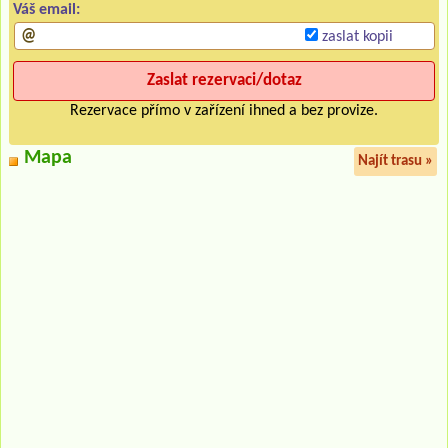
Váš email:
zaslat kopii
Rezervace přímo v zařízení ihned a bez provize.
Mapa
Najít trasu »