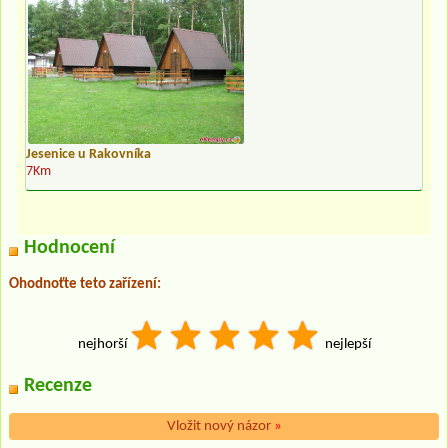
Jesenice u Rakovníka
7Km
Hodnocení
Ohodnoťte teto zařízení:
nejhorší
nejlepší
Recenze
Vložit nový názor
»