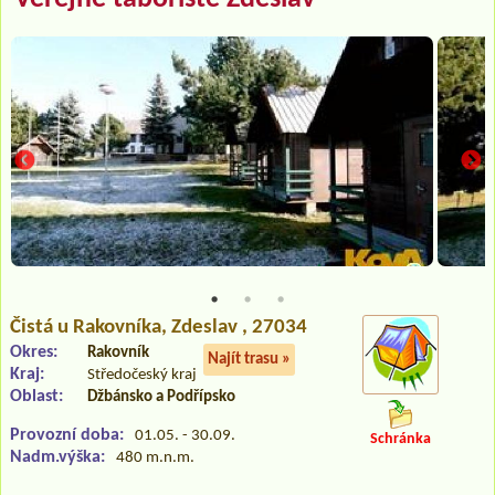
Čistá u Rakovníka
, Zdeslav , 27034
Okres:
Rakovník
Najít trasu »
Kraj:
Středočeský kraj
Oblast:
Džbánsko a Podřípsko
Provozní doba:
01.05. - 30.09.
Schránka
Nadm.výška:
480 m.n.m.