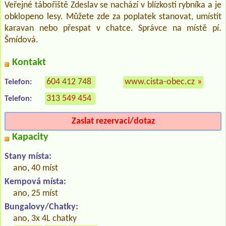
Veřejné tábořiště Zdeslav se nachází v blízkosti rybníka a je
obklopeno lesy. Můžete zde za poplatek stanovat, umístit
karavan nebo přespat v chatce. Správce na místě pí.
Šmídová.
Kontakt
604 412 748
www.cista-obec.cz
»
Telefon:
313 549 454
Telefon:
Zaslat rezervaci/dotaz
Kapacity
Stany místa:
ano, 40 míst
Kempová místa:
ano, 25 míst
Bungalovy/Chatky:
ano, 3x 4L chatky