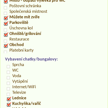
Místo - odpad/výlevka pro WC
Poštovní schránka
Společenská místnost
Můžete mít zvíře
Parkoviště
Úschovna kol
Ohniště/grilování
Restaurace
Obchod
Platební karty
Vybavení chatky/bungalovy:
Sprcha
WC
Voda
Vytápění
Internet/WiFi
Televize
Lednice
Kuchyňka/vařič