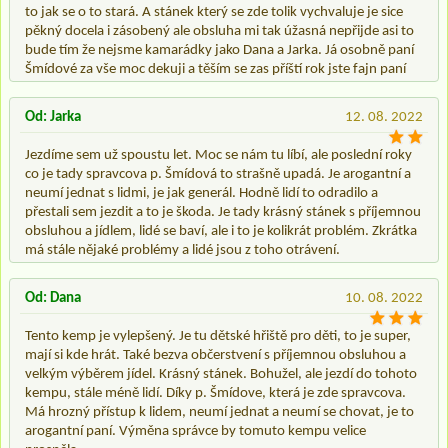
to jak se o to stará. A stánek který se zde tolik vychvaluje je sice
pěkný docela i zásobený ale obsluha mi tak úžasná nepřijde asi to
bude tím že nejsme kamarádky jako Dana a Jarka. Já osobně paní
Šmídové za vše moc dekuji a těším se zas příští rok jste fajn paní
Od: Jarka
12. 08. 2022
Jezdíme sem už spoustu let. Moc se nám tu líbí, ale poslední roky
co je tady spravcova p. Šmídová to strašně upadá. Je arogantní a
neumí jednat s lidmi, je jak generál. Hodně lidí to odradilo a
přestali sem jezdit a to je škoda. Je tady krásný stánek s příjemnou
obsluhou a jídlem, lidé se baví, ale i to je kolikrát problém. Zkrátka
má stále nějaké problémy a lidé jsou z toho otrávení.
Od: Dana
10. 08. 2022
Tento kemp je vylepšený. Je tu dětské hřiště pro děti, to je super,
mají si kde hrát. Také bezva občerstvení s příjemnou obsluhou a
velkým výběrem jídel. Krásný stánek. Bohužel, ale jezdí do tohoto
kempu, stále méně lidí. Díky p. Šmídove, která je zde spravcova.
Má hrozný přístup k lidem, neumí jednat a neumí se chovat, je to
arogantní paní. Výměna správce by tomuto kempu velice