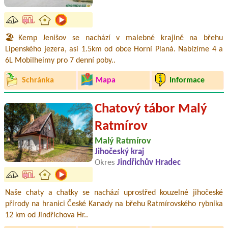
🏖️Kemp Jenišov se nachází v malebné krajině na břehu
Lipenského jezera, asi 1.5km od obce Horní Planá. Nabízíme 4 a
6L Mobilheimy pro 7 denní poby..
Schránka
Mapa
Informace
Chatový tábor Malý
Ratmírov
Malý Ratmírov
Jihočeský kraj
Okres
Jindřichův Hradec
Naše chaty a chatky se nachází uprostřed kouzelné jihočeské
přírody na hranici České Kanady na břehu Ratmírovského rybníka
12 km od Jindřichova Hr..