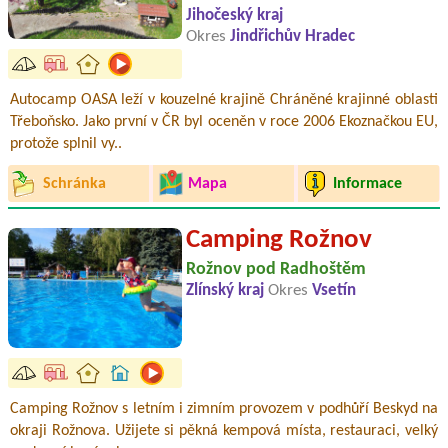
Jihočeský kraj
Okres
Jindřichův Hradec
Autocamp OASA leží v kouzelné krajině Chráněné krajinné oblasti
Třeboňsko. Jako první v ČR byl oceněn v roce 2006 Ekoznačkou EU,
protože splnil vy..
Schránka
Mapa
Informace
Camping Rožnov
Rožnov pod Radhoštěm
Zlínský kraj
Okres
Vsetín
Camping Rožnov s letním i zimním provozem v podhůří Beskyd na
okraji Rožnova. Užijete si pěkná kempová místa, restauraci, velký