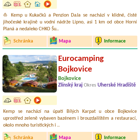
⛵ Kemp u Kukačků a Penzion DaJa se nachází v klidné, čisté
jihočeské krajině u vodní nádrže Lipno, asi 1 km od obce Horní
Planá a nedaleko CHKO Šu..
Schránka
Mapa
Informace
Eurocamping
Bojkovice
Bojkovice
Zlínský kraj
Okres
Uherské Hradiště
Kemp se nachází na úpatí Bílých Karpat u obce Bojkovice
uprostřed zeleně vybaven bazénem i brouzdalištěm a restaurací,
okolo mnoho turistických i ..
Schránka
Mapa
Informace