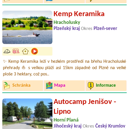
Kemp Keramika
Hracholusky
Plzeňský kraj
Okres
Plzeň-sever
✨ Kemp Keramika leží v hezkém prostředí na břehu Hracholuské
přehrady ⛵ s velkou pláží asi 15km západně od Plzně na velké
ploše 3 hektary, což pos..
Schránka
Mapa
Informace
Autocamp Jenišov -
Lipno
Horní Planá
Jihočeský kraj
Okres
Český Krumlov