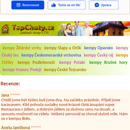
kempy Žďárské vrchy
kempy Slapy a Orlík
kempy Opavsko
kempy
Český les
kempy Českomoravská vrchovina
kempy Český ráj
kempy
Aneta Melicharová
***
Byli jsme zde v týdnu od 25.7. do 1.8. 2026. Kemp jako takový je pěkný.
Chřiby
kempy Podkrkonoší
kempy Polabí
kempy Krušné hory
V umývárně i na WC bylo vždy čisto, doplněný papír i utěrky, což při
množství návštěvníků není samozřejmost. V kempu je obchod a
kempy Vranov, Podyjí
kempy České Švýcarsko
restaurace, kebab a další občerstvení. Co nás ale velice zklamalo byl
celodenní hluk z repráků u stanů a absolutní bezohlednost ostatních
Recenze:
ubytovaných. Přes den jsem si připadala jak na pouti- z každého koutu
hrála jiná hudba.Kemp pěkný, ale takový rámus jsme ještě nezažili...
Jana
*****
Chtěli jsme být týden,byli jsme dva. Na začátku prázdnin. Přijeli jsme
karavanem. Klid pohoda socialky nové krásné čisté,koupání super.
Restaurace s jídlem, a dobrým jídlem za slušnou cenu na dosah, a
spoustu možností na výlety. Veškerý personál se choval slušně mile. Nám
se v kempu líbilo.