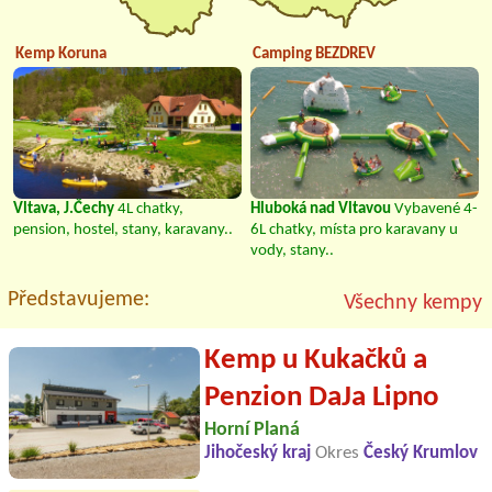
Kemp Koruna
Camping BEZDREV
Vltava, J.Čechy
4L chatky,
Hluboká nad Vltavou
Vybavené 4-
pension, hostel, stany, karavany..
6L chatky, místa pro karavany u
vody, stany..
Představujeme:
Všechny kempy
Kemp u Kukačků a
Penzion DaJa Lipno
Horní Planá
Jihočeský kraj
Okres
Český Krumlov