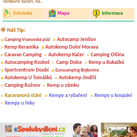
venkovní bazén, ba..
Schránka
Mapa
Informace
🌞 Náš Tip:
Autocamp Jenišov
Camping Vranovská pláž
Kemp Keramika
Autokemp Dolní Morava
Caravan Camping
Autokemp Kačer
Camping Olšina
Autocamping Rozkoš
Camp Dolce
Kemp u Kukačků
Sportcentrum Doubí
Eurocamping Bojkovice
Autokemp U Tomášků
Autokemp Jindřiš
Camping Rožnov
Kemp u zámku
Karavanová stání
Kempy a rybaření
Kempy u koupání
Kempy u řeky