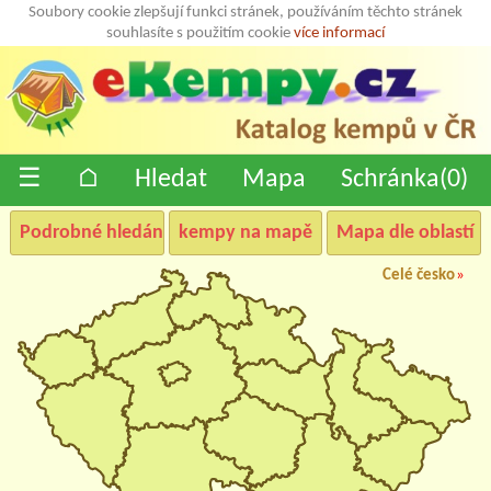
Soubory cookie zlepšují funkci stránek, používáním těchto stránek
souhlasíte s použitím cookie
více informací
☰
⌂
Hledat
Mapa
Schránka(
0
)
Podrobné hledání
kempy na mapě
Mapa dle oblastí
Celé česko
»