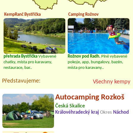
KempRanč Bystřička
Camping Rožnov
přehrada Bystřička
Vybavené
Rožnov pod Radh.
Plně vybavené
chatky, místa pro karavany,
pokoje, app, bungalovy, bazén,
restaurace, bar..
místa pro karavany..
Představujeme:
Všechny kempy
Autocamping Rozkoš
Česká Skalice
Královéhradecký kraj
Okres
Náchod