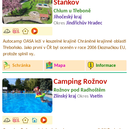
Staňkov
Chlum u Třeboně
Jihočeský kraj
Okres
Jindřichův Hradec
Autocamp OASA leží v kouzelné krajině Chráněné krajinné oblasti
Třeboňsko. Jako první v ČR byl oceněn v roce 2006 Ekoznačkou EU,
protože splnil vy..
Schránka
Mapa
Informace
Camping Rožnov
Rožnov pod Radhoštěm
Zlínský kraj
Okres
Vsetín