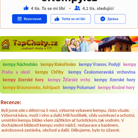
Aneta Melicharová
***
Byli jsme zde v týdnu od 25.7. do 1.8. 2026. Kemp jako takový je pěkný.
V umývárně i na WC bylo vždy čisto, doplněný papír i utěrky, což při
množství návštěvníků není samozřejmost. V kempu je obchod a
restaurace, kebab a další občerstvení. Co nás ale velice zklamalo byl
celodenní hluk z repráků u stanů a absolutní bezohlednost ostatních
ubytovaných. Přes den jsem si připadala jak na pouti- z každého koutu
hrála jiná hudba.Kemp pěkný, ale takový rámus jsme ještě nezažili...
kempy Náchodsko
kempy Kokořínsko
kempy Vranov, Podyjí
kempy
Praha a okolí
kempy Chřiby
kempy Českomoravská vrchovina
Jana
*****
Chtěli jsme být týden,byli jsme dva. Na začátku prázdnin. Přijeli jsme
kempy Jizerské hory
kempy Žďárské vrchy
kempy Jizerské hory
karavanem. Klid pohoda socialky nové krásné čisté,koupání super.
kempy Broumovsko, Adršpach
kempy Pošumaví
kempy Krušné hory
Restaurace s jídlem, a dobrým jídlem za slušnou cenu na dosah, a
spoustu možností na výlety. Veškerý personál se choval slušně mile. Nám
se v kempu líbilo.
Recenze:
Aneta Janíčková
*****
Byli jsme zde s dětmi na 5 nocí, výborné vybavení kempu, čisto všude.
Výborná káva, mošt i víno a další.Milí hostitelé, vždy usměvaví a ochotní,
umístění kempu blízko všem zážitkům ať turistickým,tak vodním. V
docházkové blízkosti kempu vodní nádrž, restaurace a bazénem,
autobusová zastávka, obchod a další. Děkujeme, bylo to úžasné.