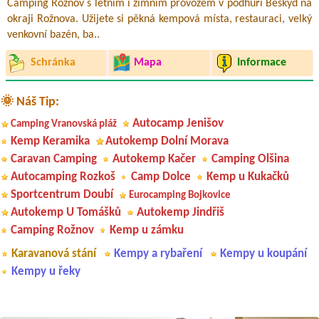
Camping Rožnov s letním i zimním provozem v podhůří Beskyd na
okraji Rožnova. Užijete si pěkná kempová místa, restauraci, velký
venkovní bazén, ba..
Schránka
Mapa
Informace
🌞 Náš Tip:
Autocamp Jenišov
Camping Vranovská pláž
Kemp Keramika
Autokemp Dolní Morava
Caravan Camping
Autokemp Kačer
Camping Olšina
Autocamping Rozkoš
Camp Dolce
Kemp u Kukačků
Sportcentrum Doubí
Eurocamping Bojkovice
Autokemp U Tomášků
Autokemp Jindřiš
Camping Rožnov
Kemp u zámku
Karavanová stání
Kempy a rybaření
Kempy u koupání
Kempy u řeky