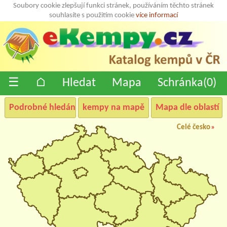
Soubory cookie zlepšují funkci stránek, používáním těchto stránek
souhlasíte s použitím cookie
více informací
☰
⌂
Hledat
Mapa
Schránka(
0
)
Podrobné hledání
kempy na mapě
Mapa dle oblastí
Celé česko
»