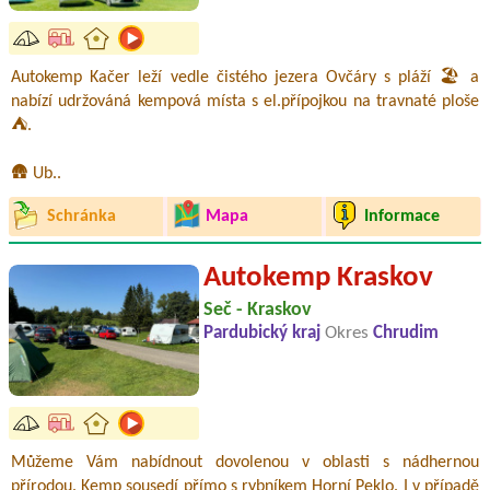
Autokemp Kačer leží vedle čistého jezera Ovčáry s pláží 🏖️ a
nabízí udržováná kempová místa s el.přípojkou na travnaté ploše
⛺.
🛖 Ub..
Schránka
Mapa
Informace
Autokemp Kraskov
Seč - Kraskov
Pardubický kraj
Okres
Chrudim
Můžeme Vám nabídnout dovolenou v oblasti s nádhernou
přírodou. Kemp sousedí přímo s rybníkem Horní Peklo. I v případě