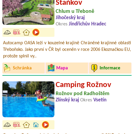
Staňkov
Chlum u Třeboně
Jihočeský kraj
Okres
Jindřichův Hradec
Autocamp OASA leží v kouzelné krajině Chráněné krajinné oblasti
Třeboňsko. Jako první v ČR byl oceněn v roce 2006 Ekoznačkou EU,
protože splnil vy..
Schránka
Mapa
Informace
Camping Rožnov
Rožnov pod Radhoštěm
Zlínský kraj
Okres
Vsetín