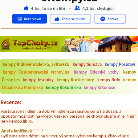
Aneta Melicharová
***
Byli jsme zde v týdnu od 25.7. do 1.8. 2026. Kemp jako takový je pěkný.
V umývárně i na WC bylo vždy čisto, doplněný papír i utěrky, což při
kempy Královéhradecko, Svitavsko
kempy Šumava
kempy Posázaví
množství návštěvníků není samozřejmost. V kempu je obchod a
restaurace, kebab a další občerstvení. Co nás ale velice zklamalo byl
kempy Českomoravská vrchovina
kempy Oderské vrchy
kempy
celodenní hluk z repráků u stanů a absolutní bezohlednost ostatních
ubytovaných. Přes den jsem si připadala jak na pouti- z každého koutu
Český les
kempy Jeseníky
kempy Krušné hory
kempy Brdy
kempy
hrála jiná hudba.Kemp pěkný, ale takový rámus jsme ještě nezažili...
Džbánsko a Podřípsko
kempy Kokořínsko
kempy Krkonoše
Jana
*****
Chtěli jsme být týden,byli jsme dva. Na začátku prázdnin. Přijeli jsme
Recenze:
karavanem. Klid pohoda socialky nové krásné čisté,koupání super.
Restaurace s jídlem, a dobrým jídlem za slušnou cenu na dosah, a
spoustu možností na výlety. Veškerý personál se choval slušně mile. Nám
se v kempu líbilo.
Aneta Janíčková
*****
Byli jsme zde s dětmi na 5 nocí, výborné vybavení kempu, čisto všude.