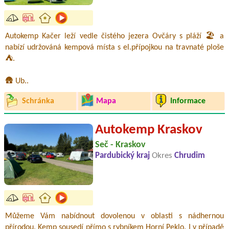
Autokemp Kačer leží vedle čistého jezera Ovčáry s pláží 🏖️ a
nabízí udržováná kempová místa s el.přípojkou na travnaté ploše
⛺.
🛖 Ub..
Schránka
Mapa
Informace
Autokemp Kraskov
Seč - Kraskov
Pardubický kraj
Okres
Chrudim
Můžeme Vám nabídnout dovolenou v oblasti s nádhernou
přírodou. Kemp sousedí přímo s rybníkem Horní Peklo. I v případě