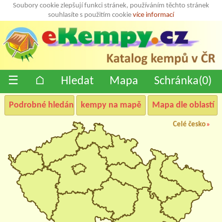
Soubory cookie zlepšují funkci stránek, používáním těchto stránek
souhlasíte s použitím cookie
více informací
☰
⌂
Hledat
Mapa
Schránka(
0
)
Podrobné hledání
kempy na mapě
Mapa dle oblastí
Celé česko
»