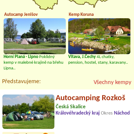
Autocamp Jenišov
Kemp Koruna
Horní Planá - Lipno
Poklidný
Vltava, J.Čechy
4L chatky,
kemp v malebné krajině na břehu
pension, hostel, stany, karavany..
Lipna..
Představujeme:
Všechny kempy
Autocamping Rozkoš
Česká Skalice
Královéhradecký kraj
Okres
Náchod