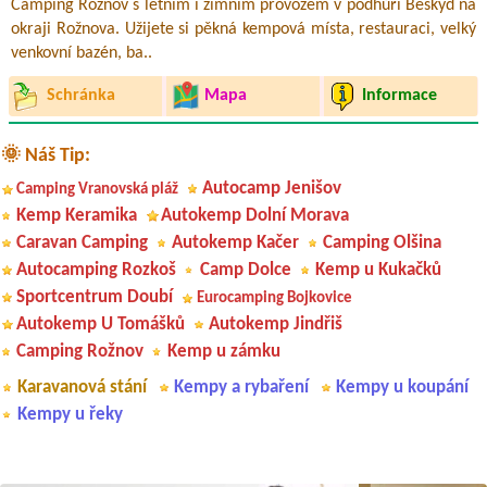
Camping Rožnov s letním i zimním provozem v podhůří Beskyd na
okraji Rožnova. Užijete si pěkná kempová místa, restauraci, velký
venkovní bazén, ba..
Schránka
Mapa
Informace
🌞 Náš Tip:
Autocamp Jenišov
Camping Vranovská pláž
Kemp Keramika
Autokemp Dolní Morava
Caravan Camping
Autokemp Kačer
Camping Olšina
Autocamping Rozkoš
Camp Dolce
Kemp u Kukačků
Sportcentrum Doubí
Eurocamping Bojkovice
Autokemp U Tomášků
Autokemp Jindřiš
Camping Rožnov
Kemp u zámku
Karavanová stání
Kempy a rybaření
Kempy u koupání
Kempy u řeky