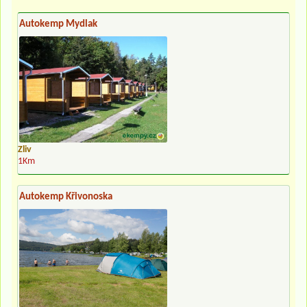
Autokemp Mydlak
Zliv
1Km
Autokemp Křivonoska