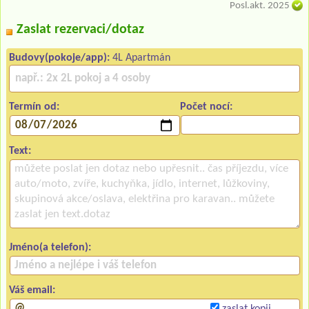
Posl.akt. 2025
Zaslat rezervaci/dotaz
Budovy(pokoje/app):
4L Apartmán
Termín od:
Počet nocí:
Text:
Jméno(a telefon):
Váš email:
zaslat kopii