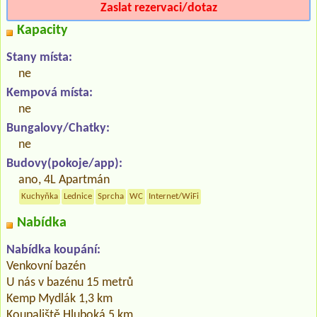
Zaslat rezervaci/dotaz
Kapacity
Stany místa:
ne
Kempová místa:
ne
Bungalovy/Chatky:
ne
Budovy(pokoje/app):
ano, 4L Apartmán
Kuchyňka
Lednice
Sprcha
WC
Internet/WiFi
Nabídka
Nabídka koupání:
Venkovní bazén
U nás v bazénu 15 metrů
Kemp Mydlák 1,3 km
Koupaliště Hluboká 5 km