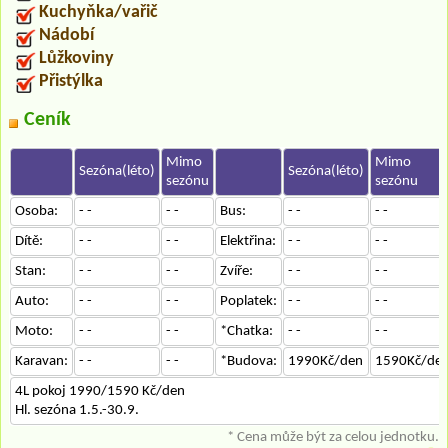
Kuchyňka/vařič
Nádobí
Lůžkoviny
Přistýlka
Ceník
Mimo
Mimo
Sezóna(léto)
Sezóna(léto)
sezónu
sezónu
Osoba:
- -
- -
Bus:
- -
- -
Dítě:
- -
- -
Elektřina:
- -
- -
Stan:
- -
- -
Zvíře:
- -
- -
Auto:
- -
- -
Poplatek:
- -
- -
Moto:
- -
- -
*Chatka:
- -
- -
Karavan:
- -
- -
*Budova:
1990Kč/den
1590Kč/de
4L pokoj 1990/1590 Kč/den
Hl. sezóna 1.5.-30.9.
* Cena může být za celou jednotku.