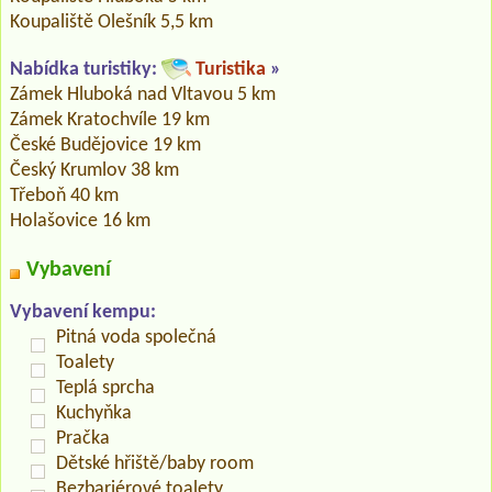
Koupaliště Olešník 5,5 km
Nabídka turistiky:
Turistika
»
Zámek Hluboká nad Vltavou 5 km
Zámek Kratochvíle 19 km
České Budějovice 19 km
Český Krumlov 38 km
Třeboň 40 km
Holašovice 16 km
Vybavení
Vybavení kempu:
Pitná voda společná
Toalety
Teplá sprcha
Kuchyňka
Pračka
Dětské hřiště/baby room
Bezbariérové toalety