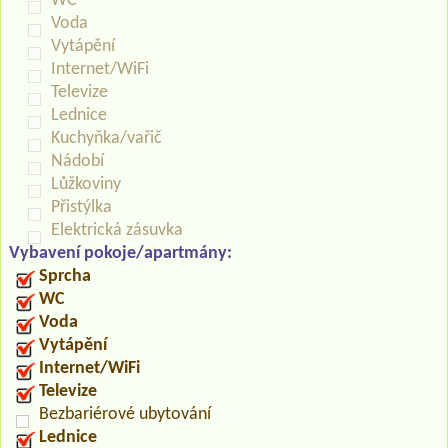
WC
Voda
Vytápění
Internet/WiFi
Televize
Lednice
Kuchyňka/vařič
Nádobí
Lůžkoviny
Přistýlka
Elektrická zásuvka
Vybavení pokoje/apartmány:
Sprcha
WC
Voda
Vytápění
Internet/WiFi
Televize
Bezbariérové ubytování
Lednice