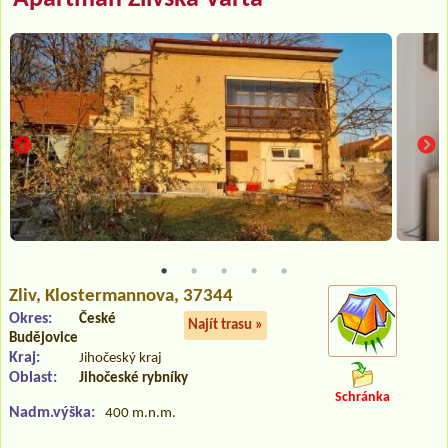
Zliv
, Klostermannova, 37344
Okres:
České
Najít trasu »
Budějovice
Kraj:
Jihočeský kraj
Oblast:
Jihočeské rybníky
Schránka
Nadm.výška:
400 m.n.m.