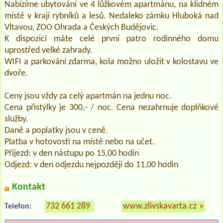
Nabízíme ubytování ve 4 lůžkovém apartmánu, na klidném
místě v kraji rybníků a lesů. Nedaleko zámku Hluboká nad
Vltavou, ZOO Ohrada a Českých Budějovic.
K dispozici máte celé první patro rodinného domu
uprostřed velké zahrady.
WIFI a parkování zdarma, kola možno uložit v kolostavu ve
dvoře.
Ceny jsou vždy za celý apartmán na jednu noc.
Cena přistýlky je 300,- / noc. Cena nezahrnuje doplňkové
služby.
Daně a poplatky jsou v ceně.
Platba v hotovosti na místě nebo na učet.
Příjezd: v den nástupu po 15,00 hodin
Odjezd: v den odjezdu nejpozději do 11,00 hodin
Kontakt
732 661 289
www.zlivskavarta.cz
»
Telefon: