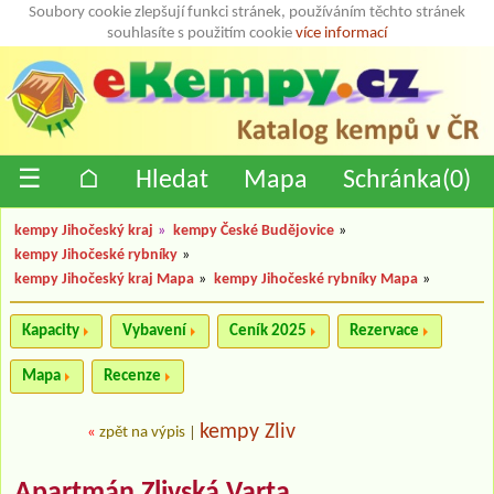
Soubory cookie zlepšují funkci stránek, používáním těchto stránek
souhlasíte s použitím cookie
více informací
☰
⌂
Hledat
Mapa
Schránka(
0
)
kempy Jihočeský kraj
»
kempy České Budějovice
»
kempy Jihočeské rybníky
»
kempy Jihočeský kraj Mapa
»
kempy Jihočeské rybníky Mapa
»
Kapacity
Vybavení
Ceník 2025
Rezervace
Mapa
Recenze
kempy Zliv
«
zpět na výpis
|
Apartmán Zlivská Varta