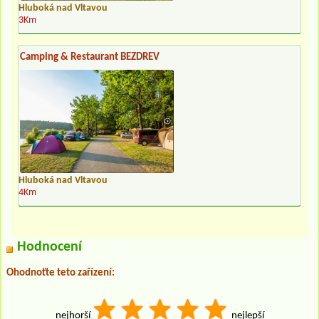
Hluboká nad Vltavou
3Km
Camping & Restaurant BEZDREV
Hluboká nad Vltavou
4Km
Hodnocení
Ohodnoťte teto zařízení:
nejhorší
nejlepší