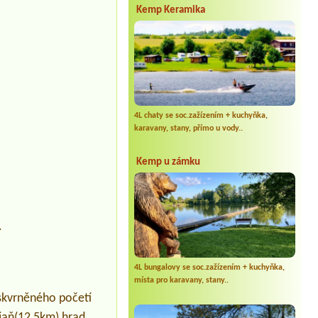
Kemp Keramika
Termín od 2026-08-07 |
Kemp Solanec
1stan +2osoby+ el. Pripojka
Termín od 2026-07-24 |
Camping
Rožnov
Termín od 2027-07-29 |
Autokemp
Koryčany
1x6l chatka
4L chaty se soc.zažízením + kuchyňka,
karavany, stany, přímo u vody..
Kemp u zámku
.
4L bungalovy se soc.zažízením + kuchyňka,
o
místa pro karavany, stany..
skvrněného početí
ojaň(12,5km),hrad