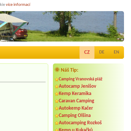
okie
více informací
CZ
DE
EN
🌞 Náš Tip:
Camping Vranovská pláž
Autocamp Jenišov
Kemp Keramika
Caravan Camping
Autokemp Kačer
Camping Olšina
Autocamping Rozkoš
Kemp u Kukačků