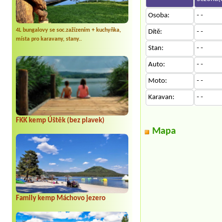
Osoba:
- -
4L bungalovy se soc.zažízením + kuchyňka,
Dítě:
- -
místa pro karavany, stany..
Stan:
- -
Auto:
- -
Moto:
- -
Karavan:
- -
FKK kemp Úštěk (bez plavek)
Mapa
Family kemp Máchovo jezero