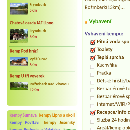
Frymburk
Rožmberk(13km)...
5Km
Vybavení
Chatová osada JAF Lipno
Frymburk
Vybavení kempu:
6Km
Pitná voda spo
Toalety
Kemp Pod hrází
Teplá sprcha
Vyšší Brod
Kuchyňka
8Km
Pračka
Kemp U tří veverek
Dětské hřiště/
Rožmberk nad Vltavou
Bezbariérové t
12Km
Bezbariérové s
Internet/WiFi/
Recepce/Info 
kempy Šumava
kempy Lipno a okolí
Služba 24 hodi
kempy Povltaví
kempy Jeseníky
Areál/kemp op