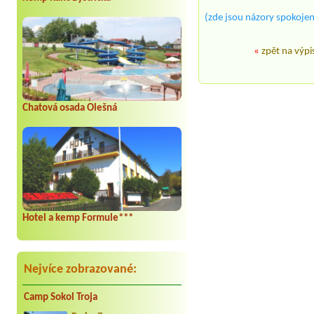
(zde jsou názory spokojen
«
zpět na výpi
Chatová osada Olešná
Hotel a kemp Formule***
Nejvíce zobrazované:
Camp Sokol Troja