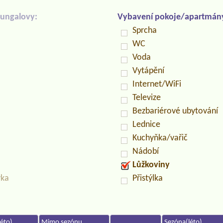
ungalovy:
Vybavení pokoje/apartmán
Sprcha
WC
Voda
Vytápění
Internet/WiFi
Televize
Bezbariérové ubytování
Lednice
Kuchyňka/vařič
Nádobí
Lůžkoviny
vka
Přistýlka
éto)
Mimo sezónu
Sezóna(léto)