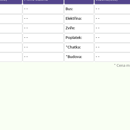
- -
Bus:
- -
- -
Elektřina:
- -
- -
Zvíře:
- -
- -
Poplatek:
- -
- -
*Chatka:
- -
- -
*Budova:
- -
* Cena mů