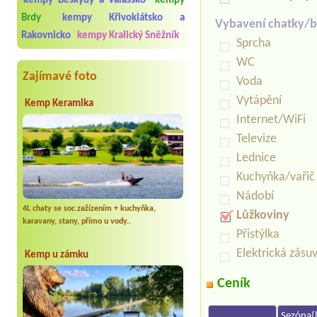
kempy Beskydy a Valašsko
kempy
Brdy
kempy Křivoklátsko a
Vybavení chatky/b
Rakovnicko
kempy Kralický Sněžník
Sprcha
WC
Zajímavé foto
Voda
Vytápění
Kemp Keramika
Internet/WiFi
Televize
Lednice
Kuchyňka/vařič
Nádobí
4L chaty se soc.zažízením + kuchyňka,
Lůžkoviny
karavany, stany, přímo u vody..
Přistýlka
Elektrická zásu
Kemp u zámku
Ceník
Sezóna(l