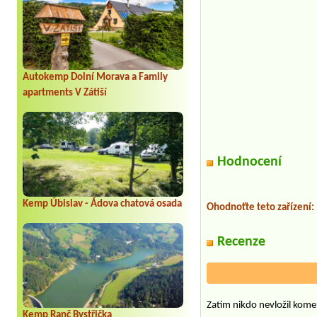
Autokemp Dolní Morava a Family
apartments V Zátiší
Hodnocení
Kemp Úbislav - Ádova chatová osada
Ohodnoťte teto zařízení:
Recenze
Zatím nikdo nevložil kome
Kemp Ranč Bystřička