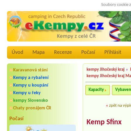
Soubory cookie z
Úvod
Mapa
Recenze
Počasí
Přihlásit
kempy Jihočeský kraj
»
Karavanová stání
kempy Jihočeský kraj M
Kempy a rybaření
Kempy u koupání
Kapacity
Vybaven
Kempy u řeky
kempy Slovensko
«
zpět na výpi
Chaty pronájem ČR
Počasí
Kemp Sfinx