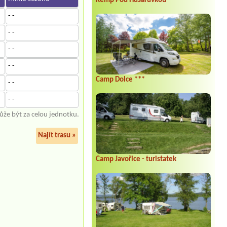
Kemp Pod Husarůvkou
- -
- -
- -
- -
Camp Dolce ***
- -
- -
že být za celou jednotku.
Najít trasu »
Camp Javořice - turistatek