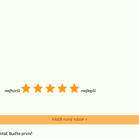
nejhorší
nejlepší
Vložit nový názor
»
ntář. Buďte první!