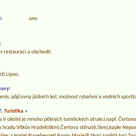
:
ano
:
v restauraci a obchodě.
ži Lipno.
bavy:
tenis, půjčovna jízdních kol, možnost rybaření a vodních sportů
Turistika
»
ika.V okolní je mnoho pěkných turistických atrakcí,např. Čertov
a hradu Vítkův Hrádek(6km),Čertova stěna(6,5km),kaple Nepo
šter a kostel Nanebevzetí Panny Marie(8,5km),zaniklá tvrz Tr