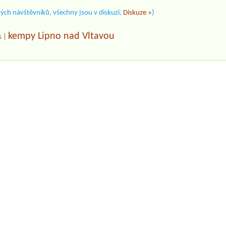
ých návštěvníků, všechny jsou v diskuzi,
Diskuze »
)
kempy Lipno nad Vltavou
s
|