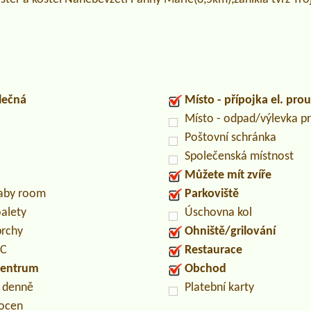
lečná
Místo - přípojka el. pro
Místo - odpad/výlevka 
Poštovní schránka
Společenská místnost
Můžete mít zvíře
baby room
Parkoviště
oalety
Úschovna kol
prchy
Ohniště/grilování
PC
Restaurace
centrum
Obchod
n denně
Platební karty
locen