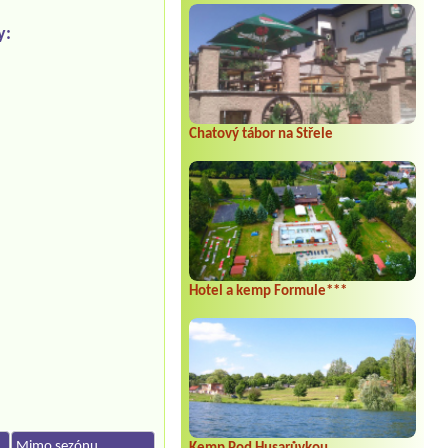
y:
Chatový tábor na Střele
Hotel a kemp Formule***
Mimo sezónu