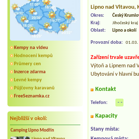
Lipno nad Vltavou
,
Okres:
Český Krumlo
Kraj:
Jihočeský kraj
Oblast:
Lipno a okolí
Provozní doba:
01.03. 
Kempy na videu
Hodnocení kempů
Zařízení trvale uzavř
Průmery cen
Výtoň a Lipnem nad Vl
Inzerce zdarma
Ubytování v hlavní b
Levné kempy
Půjčovny karavanů
Kontakt
FreeSeznamka.cz
- -
Telefon:
Kapacity
Nejbližší v okolí:
Stany místa:
Camping Lipno Modřín
Kempová místa:
Lipno nad Vltavou