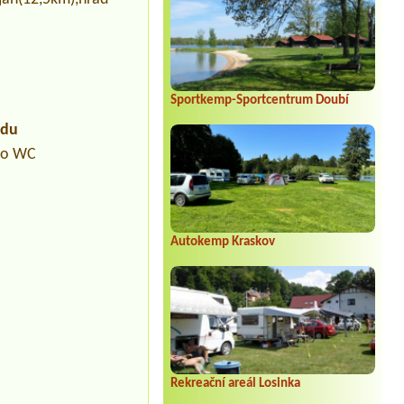
Sportkemp-Sportcentrum Doubí
udu
pro WC
Autokemp Kraskov
Rekreační areál Losinka