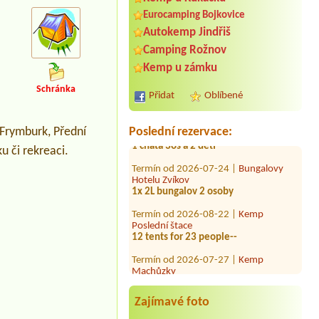
Eurocamping Bojkovice
Autokemp Jindřiš
Termín od 2026-07-25 |
Tábořiště a
kemp U Lemura
Camping Rožnov
Kemp u zámku
Termín od 2026-08-21 |
Retro ZÁTIŠÍ
2 dospeli,2 deti
Schránka
Přidat
Oblíbené
Termín od 2026-08-01 |
Vojenská
zotavovna Měřín
1 chata 3os a 2 déti
 Frymburk, Přední
Poslední rezervace:
u či rekreaci.
Termín od 2026-07-24 |
Bungalovy
Hotelu Zvíkov
1x 2L bungalov 2 osoby
Termín od 2026-08-22 |
Kemp
Poslední štace
12 tents for 23 people--
Termín od 2026-07-27 |
Kemp
Machůzky
1 místo na stan pro 2 dospělé
Termín od 2026-08-02 |
Kemp
Popelíky
Zajímavé foto
3L chatka a 3 osoby, 3L buňka 3 osoby