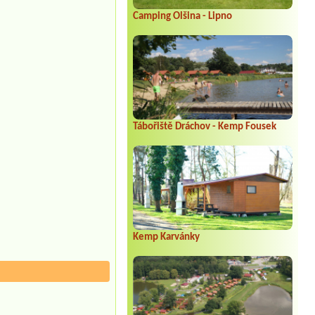
Camping Olšina - Lipno
Tábořiště Dráchov - Kemp Fousek
Kemp Karvánky