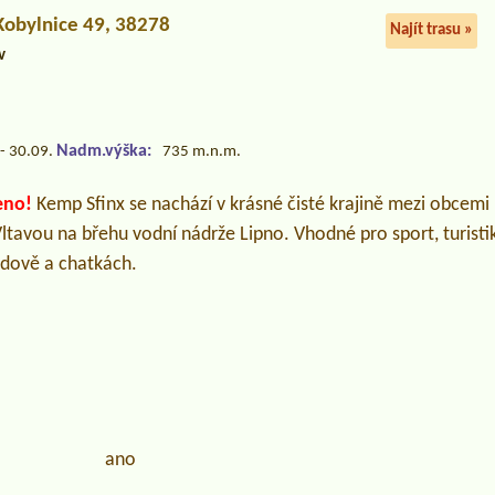
 Kobylnice 49, 38278
Najít trasu »
v
Nadm.výška:
- 30.09.
735 m.n.m.
eno!
Kemp Sfinx se nachází v krásné čisté krajině mezi obcemi
tavou na břehu vodní nádrže Lipno. Vhodné pro sport, turistik
udově a chatkách.
ano