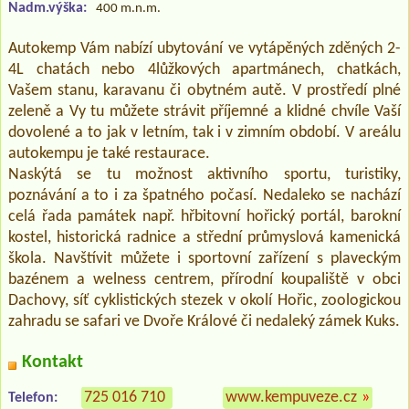
Nadm.výška:
400 m.n.m.
Autokemp Vám nabízí ubytování ve vytápěných zděných 2-
4L chatách nebo 4lůžkových apartmánech, chatkách,
Vašem stanu, karavanu či obytném autě. V prostředí plné
zeleně a Vy tu můžete strávit příjemné a klidné chvíle Vaší
dovolené a to jak v letním, tak i v zimním období. V areálu
autokempu je také restaurace.
Naskýtá se tu možnost aktivního sportu, turistiky,
poznávání a to i za špatného počasí. Nedaleko se nachází
celá řada památek např. hřbitovní hořický portál, barokní
kostel, historická radnice a střední průmyslová kamenická
škola. Navštívit můžete i sportovní zařízení s plaveckým
bazénem a welness centrem, přírodní koupaliště v obci
Dachovy, síť cyklistických stezek v okolí Hořic, zoologickou
zahradu se safari ve Dvoře Králové či nedaleký zámek Kuks.
Kontakt
725 016 710
www.kempuveze.cz
»
Telefon: