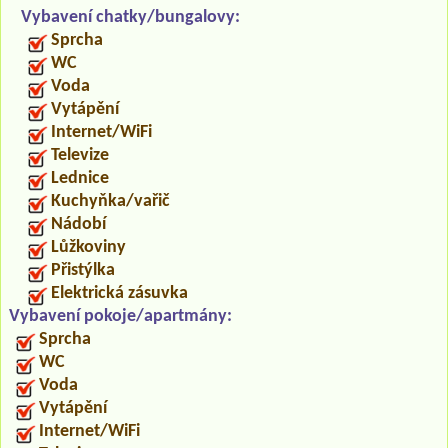
Vybavení chatky/bungalovy:
Sprcha
WC
Voda
Vytápění
Internet/WiFi
Televize
Lednice
Kuchyňka/vařič
Nádobí
Lůžkoviny
Přistýlka
Elektrická zásuvka
Vybavení pokoje/apartmány:
Sprcha
WC
Voda
Vytápění
Internet/WiFi