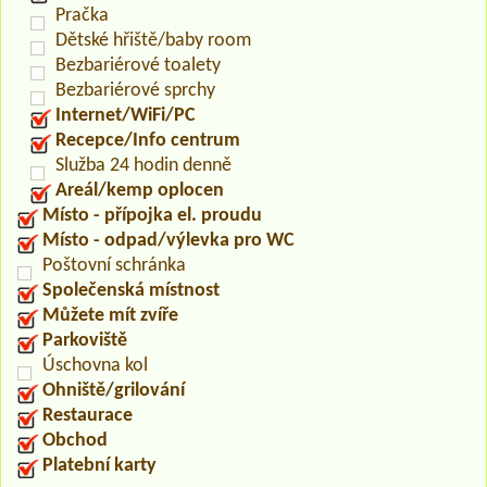
Pračka
Dětské hřiště/baby room
Bezbariérové toalety
Bezbariérové sprchy
Internet/WiFi/PC
Recepce/Info centrum
Služba 24 hodin denně
Areál/kemp oplocen
Místo - přípojka el. proudu
Místo - odpad/výlevka pro WC
Poštovní schránka
Společenská místnost
Můžete mít zvíře
Parkoviště
Úschovna kol
Ohniště/grilování
Restaurace
Obchod
Platební karty