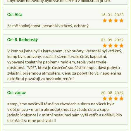
ubytování na závody,bylo vše obsazeno v okolí.Snad příště.
Od: Alča
16. 01. 2023
Za mě spokojenost, personál vstřícný, ochotný.
Od: B. Rathouský
07. 09. 2022
V kempu jsme byli s karavanem, s vnoučaty. Personál byl vstřícný,
kemp byl upravený, sociální zázemí trvale čisté, kapacitní,
vybavené toaletním papírem+ mýdlem, teplá voda trvale
dostupná. "Věž", která je částečně součástí kempu, dává pobytu
zvláštní, příjemnou atmosféru. Cenu za pobyt (to vč. napojení na
elektřinu) považuji za bezkonkurenční.
Od: václav
20. 08. 2022
Kemp jsme navštívili těsně po závodech a skoro na všech byla
vidět únava - musím ale podotknout že všude čisto a super
jednání dokonce i v místní restauraci nám vyšli vstříc a udělali jídlo
dle přání za mne pochvala !!