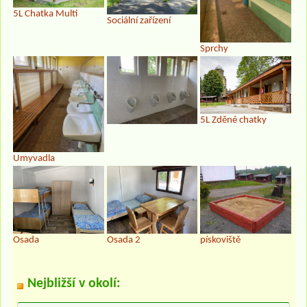
5L Chatka Multi
Sociální zařízení
Sprchy
5L Zděné chatky
Umyvadla
Osada
Osada 2
pískoviště
Nejbližší v okolí: