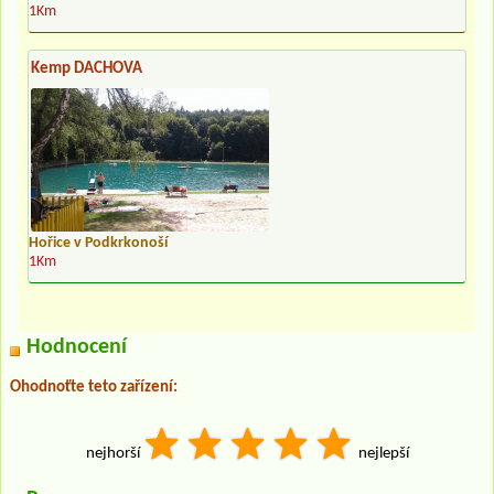
1Km
Kemp DACHOVA
Hořice v Podkrkonoší
1Km
Hodnocení
Ohodnoťte teto zařízení:
nejhorší
nejlepší