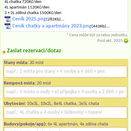
4L chatka 720Kč/den
4L apartmán 1120Kč/den
3 + 2L zděná chatka 1500Kč/den
Ceník 2025.png
(282Kb)...
Ceník chatky a apartmány 2023.png
(443Kb)...
* Cena může být za celou jednotku.
Posl.akt. 2025
Zaslat rezervaci/dotaz
Stany místa:
30 míst
Kempová místa:
20 míst
Ubytování:
10x3L, 10x2L, 8x4L chatka, 3x5L chata
Budovy(pokoje/app):
6x 4L apartmán, 4x zděna chata