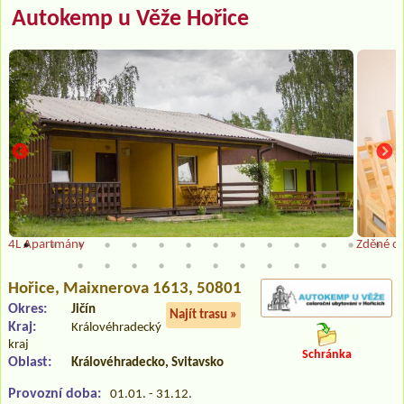
Autokemp u Věže Hořice
4L Apartmány
Zděné ch
Hořice
, Maixnerova 1613, 50801
Okres:
Jičín
Najít trasu »
Kraj:
Královéhradecký
kraj
Schránka
Oblast:
Královéhradecko, Svitavsko
Provozní doba:
01.01. - 31.12.