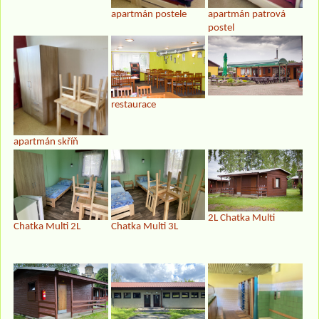
apartmán postele
apartmán patrová
postel
restaurace
apartmán skříň
2L Chatka Multi
Chatka Multi 2L
Chatka Multi 3L