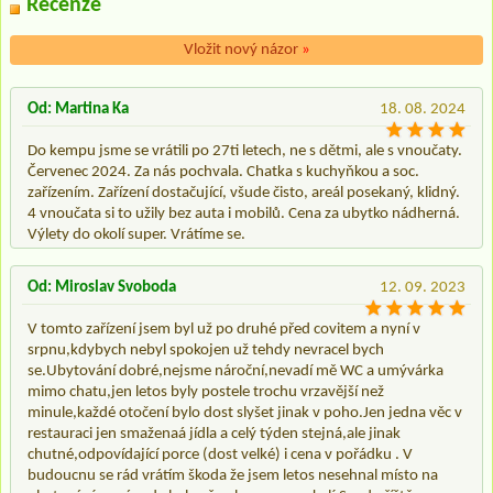
Recenze
Vložit nový názor
»
Od: Martina Ka
18. 08. 2024
Do kempu jsme se vrátili po 27ti letech, ne s dětmi, ale s vnoučaty.
Červenec 2024. Za nás pochvala. Chatka s kuchyňkou a soc.
zařízením. Zařízení dostačující, všude čisto, areál posekaný, klidný.
4 vnoučata si to užily bez auta i mobilů. Cena za ubytko nádherná.
Výlety do okolí super. Vrátíme se.
Od: Miroslav Svoboda
12. 09. 2023
V tomto zařízení jsem byl už po druhé před covitem a nyní v
srpnu,kdybych nebyl spokojen už tehdy nevracel bych
se.Ubytování dobré,nejsme nároční,nevadí mě WC a umývárka
mimo chatu,jen letos byly postele trochu vrzavější než
minule,každé otočení bylo dost slyšet jinak v poho.Jen jedna věc v
restauraci jen smaženaá jídla a celý týden stejná,ale jinak
chutné,odpovídající porce (dost velké) i cena v pořádku . V
budoucnu se rád vrátím škoda že jsem letos nesehnal místo na