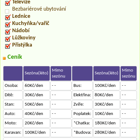
Televize
Bezbariérové ubytování
Lednice
Kuchyňka/vařič
Nádobí
Lůžkoviny
Přistýlka
Ceník
Mimo
Mimo
Sezóna(léto)
Sezóna(léto)
sezónu
sezónu
Osoba:
60Kč/den
- -
Bus:
100Kč/den
- -
Dítě:
30Kč/den
- -
Elektřina:
80Kč/den
- -
Stan:
50Kč/den
- -
Zvíře:
30Kč/den
- -
Auto:
40Kč/den
- -
Poplatek:
10Kč/den
- -
Moto:
20Kč/den
- -
*Chatka:
180Kč/den
- -
Karavan:
100Kč/den
- -
*Budova:
280Kč/den
- -