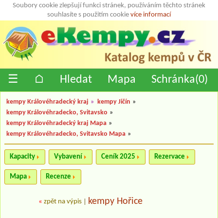
Soubory cookie zlepšují funkci stránek, používáním těchto stránek
souhlasíte s použitím cookie
více informací
☰
⌂
Hledat
Mapa
Schránka(
0
)
kempy Královéhradecký kraj
»
kempy Jičín
»
kempy Královéhradecko, Svitavsko
»
kempy Královéhradecký kraj Mapa
»
kempy Královéhradecko, Svitavsko Mapa
»
Kapacity
Vybavení
Ceník 2025
Rezervace
Mapa
Recenze
kempy Hořice
«
zpět na výpis
|