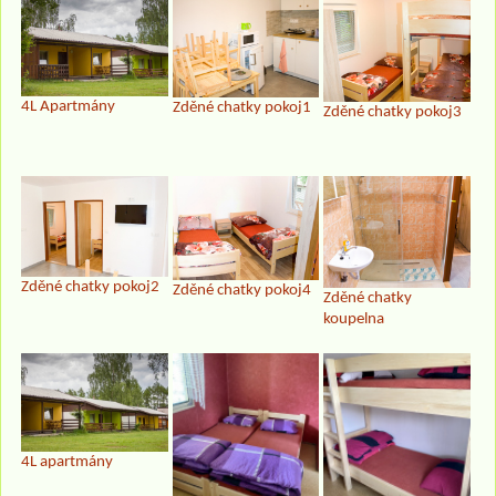
4L Apartmány
Zděné chatky pokoj1
Zděné chatky pokoj3
Zděné chatky pokoj2
Zděné chatky pokoj4
Zděné chatky
koupelna
4L apartmány