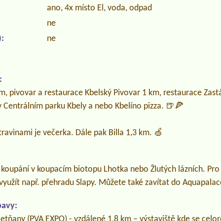
ano, 4x místo El, voda, odpad
ne
:
ne
:
m, pivovar a restaurace Kbelský Pivovar 1 km, restaurace Zast
v Centrálním parku Kbely a nebo Kbelíno pizza. 🍺🍕
travinami je večerka. Dále pak Billa 1,3 km. 🍏
 koupání v koupacím biotopu Lhotka nebo Žlutých lázních. Pro 
využít např. přehradu Slapy. Můžete také zavítat do Aquapalac
bavy:
Letňany (PVA EXPO) - vzdálené 1,8 km – výstaviště kde se celo