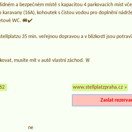
klidném a bezpečném místě s kapacitou 4 parkovacích míst vč
ro karavany (16A), kohoutek s čistou vodou pro doplnění nádrž
zetové WC. 🚐✔️
ellplatzu 35 min. veřejnou dopravou a v blízkosti jsou potravin
ovat, musíte mít v autě vlastní záchod. 🚨
762
www.stellplatzpraha.cz
»
Zaslat rezerva
ne