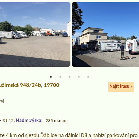
oužimská 948/24b, 19700
Najít trasu »
raj
Nadm.výška:
- 31.12.
235 m.n.m.
ete 4 km od sjezdu Ďáblice na dálnici D8 a nabízí parkování pr