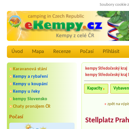
Soubory cookie z
Úvod
Mapa
Recenze
Počasí
Přihlásit
kempy Středočeský kraj
Karavanová stání
kempy Středočeský kraj
Kempy a rybaření
Kempy u koupání
Kapacity
Vybaven
Kempy u řeky
kempy Slovensko
«
zpět na výpi
Chaty pronájem ČR
Počasí
Stellplatz Pra