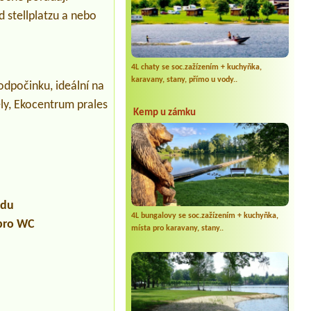
 stellplatzu a nebo
4L chaty se soc.zažízením + kuchyňka,
karavany, stany, přímo u vody..
odpočinku, ideální na
ely, Ekocentrum prales
Kemp u zámku
udu
4L bungalovy se soc.zažízením + kuchyňka,
 pro WC
místa pro karavany, stany..