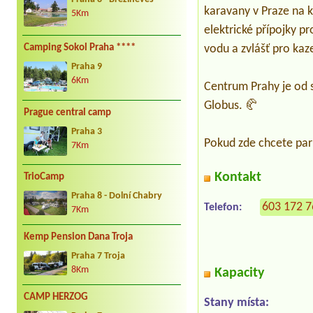
karavany v Praze na 
5Km
elektrické přípojky p
vodu a zvlášť pro ka
Camping Sokol Praha ****
Praha 9
6Km
Centrum Prahy je od st
Globus. 🥐
Prague central camp
Praha 3
Pokud zde chcete park
7Km
Kontakt
TrioCamp
Praha 8 - Dolní Chabry
603 172 
Telefon:
7Km
Kemp Pension Dana Troja
Praha 7 Troja
8Km
Kapacity
CAMP HERZOG
Stany místa: