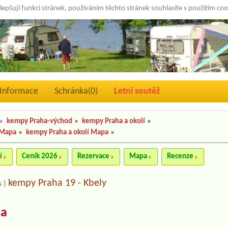
lepšují funkci stránek, používáním těchto stránek souhlasíte s použitím co
Informace
Schránka(
0
)
Letní soutěž
»
kempy Praha-východ
»
kempy Praha a okolí
»
 Mapa
»
kempy Praha a okolí Mapa
»
í
Ceník 2026
Rezervace
Mapa
Recenze
kempy Praha 19 - Kbely
s
|
ha