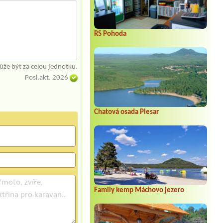
RS Pohoda
že být za celou jednotku.
Posl.akt. 2026
Chatová osada Plesar
Family kemp Máchovo jezero