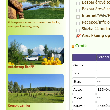
Bezbariérové t
Bezbariérové s
Internet/WiFi/
Recepce/Info 
4L bungalovy se soc.zažízením + kuchyňka,
místa pro karavany, stany..
Služba 24 hodi
Areál/kemp op
Ceník
Sezóna(l
Osoba:
- -
Autokemp Jindřiš
Dítě:
- -
Stan:
- -
Auto:
125Kč/
Moto:
- -
Kemp u zámku
Karavan:
375Kč/