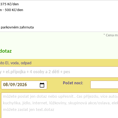
 375 Kč/den
m - 500 Kč/den
 v parkovném zahrnuta
* Cena mů
/dotaz
to El, voda, odpad
Počet nocí: