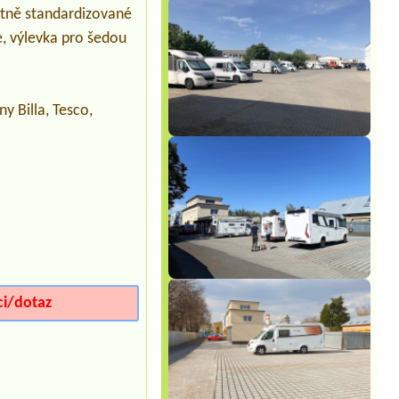
etně standardizované
Termín od 2026-08-08 |
Camping
e, výlevka pro šedou
Žralok Plumlov
chatka pro 2 osoby + pes
Termín od 2026-08-18 |
Autokemp
Nýrsko
y Billa, Tesco,
4L chatka+ 2 osoby
Termín od 2026-09-03 |
Autokemp
Babylon
3B Hütte, 3 Personen
ci/dotaz