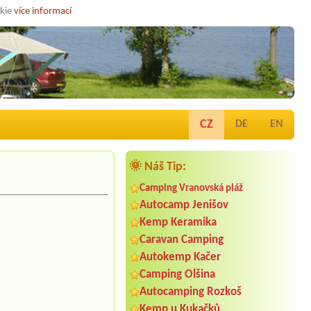
okie
více informací
CZ
DE
EN
🌞 Náš Tip:
Camping Vranovská pláž
Autocamp Jenišov
Kemp Keramika
Caravan Camping
Autokemp Kačer
Camping Olšina
Autocamping Rozkoš
Kemp u Kukačků