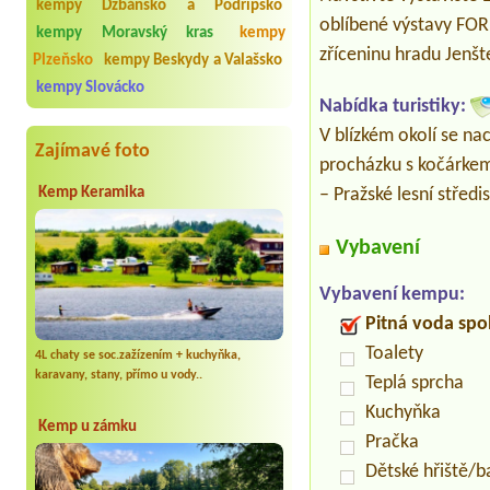
kempy Džbánsko a Podřípsko
oblíbené výstavy FOR
kempy Moravský kras
kempy
zříceninu hradu Jenšt
Plzeňsko
kempy Beskydy a Valašsko
kempy Slovácko
Nabídka turistiky:
V blízkém okolí se na
Zajímavé foto
procházku s kočárkem,
Kemp Keramika
– Pražské lesní střed
Vybavení
Vybavení kempu:
Pitná voda spo
Toalety
4L chaty se soc.zažízením + kuchyňka,
karavany, stany, přímo u vody..
Teplá sprcha
Kuchyňka
Kemp u zámku
Pračka
Dětské hřiště/