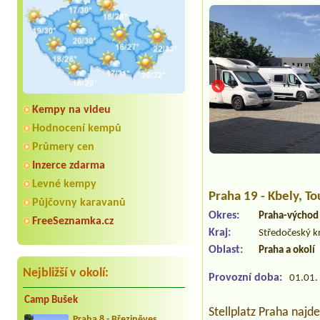
Kempy na videu
Hodnocení kempů
Průmery cen
Inzerce zdarma
Levné kempy
Praha 19 - Kbely
, T
Půjčovny karavanů
Okres:
Praha-východ
FreeSeznamka.cz
Kraj:
Středočeský k
Oblast:
Praha a okolí
Nejbližší v okolí:
Provozní doba:
01.01. 
Camp Bušek
Stellplatz Praha najd
Praha 8 - Březiněves