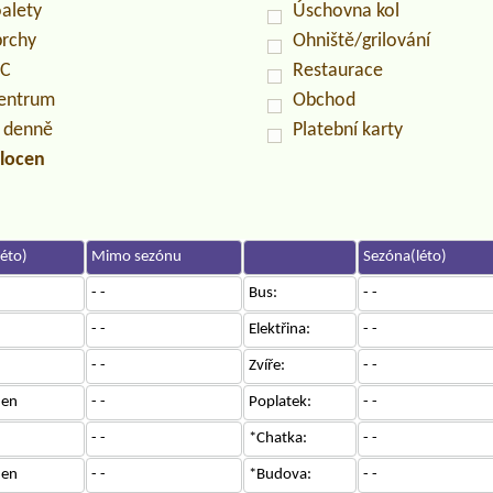
oalety
Úschovna kol
prchy
Ohniště/grilování
PC
Restaurace
centrum
Obchod
n denně
Platební karty
locen
éto)
Mimo sezónu
Sezóna(léto)
- -
Bus:
- -
- -
Elektřina:
- -
- -
Zvíře:
- -
den
- -
Poplatek:
- -
- -
*Chatka:
- -
den
- -
*Budova:
- -