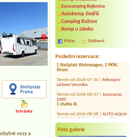
Eurocamping Bojkovice
Autokemp Jindřiš
Termín od 2026-07-28 |
Kemp
Camping Rožnov
Sluníčko
1 místo pro stan
Kemp u zámku
Termín od 2026-08-06 |
Kemp Václav
Přidat
Oblíbené
Termín od 2026-08-04 |
Camping
Olšina - Lipno
Poslední rezervace:
1 Stellplatz Wohnwagen, 1 PKW,
Strom
Termín od 2026-07-30 |
Rekreační
zařízení Veronika
Termín od 2026-08-07 |
Autocamp
Zátiší
1 chatka 4L
Termín od 2026-08-08 |
AUTO-AQUA-
CYCLO CAMP Ostrožská Nová Ves
Schránka
2L pokoj
Termín od 2026-08-01 |
Tábořiště
Foto galerie
Morávka
o obytné vozy a
1 stan