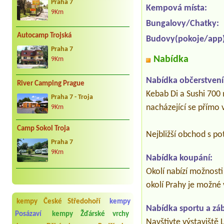
Praha 7
Kempová místa:
9Km
Bungalovy/Chatky:
Autocamp Trojská
Budovy(pokoje/app)
Praha 7
Nabídka
9Km
Nabídka občerstvení
River Camping Prague
Kebab Di a Sushi 700 
Praha 7 - Troja
nacházející se přímo 
9Km
Camp Sokol Troja
Nejbližší obchod s po
Praha 7
9Km
Nabídka koupání:
Okolí nabízí možnosti
okolí Prahy je možné 
kempy České Středohoří
kempy
Nabídka sportu a zá
Posázaví
kempy Žďárské vrchy
Navštivte výstaviště 