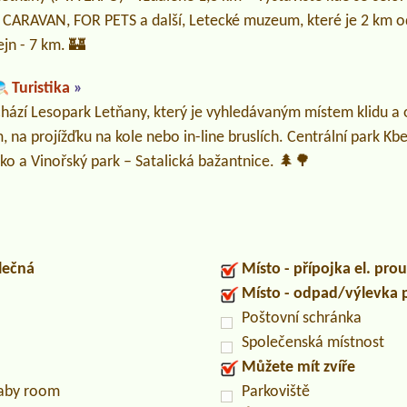
 CARAVAN, FOR PETS a další, Letecké muzeum, které je 2 km od
ejn - 7 km. 🏰
Turistika
»
chází Lesopark Letňany, který je vyhledávaným místem klidu a 
 na projížďku na kole nebo in-line bruslích. Centrální park Kb
isko a Vinořský park – Satalická bažantnice. 🌲🌳
lečná
Místo - přípojka el. pro
Místo - odpad/výlevka
Poštovní schránka
Společenská místnost
Můžete mít zvíře
baby room
Parkoviště