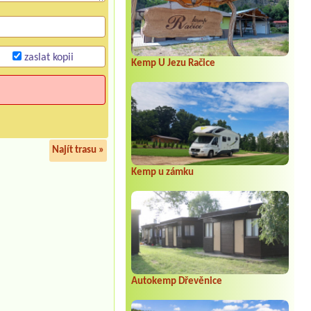
zaslat kopii
Kemp U Jezu Račice
Najít trasu »
Kemp u zámku
Autokemp Dřevěnice