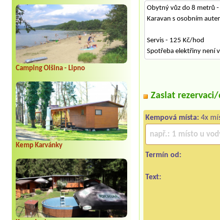
Obytný vůz do 8 metrů -
Karavan s osobním aute
Servis - 125 Kč/hod
Spotřeba elektřiny není
Camping Olšina - Lipno
Zaslat rezervaci
Kempová místa:
4x mís
Kemp Karvánky
Termín od:
Text: