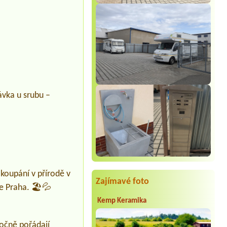
ávka u srubu –
koupání v přírodě v
Zajímavé foto
e Praha. 🏖️💦
Kemp Keramika
ročně pořádají