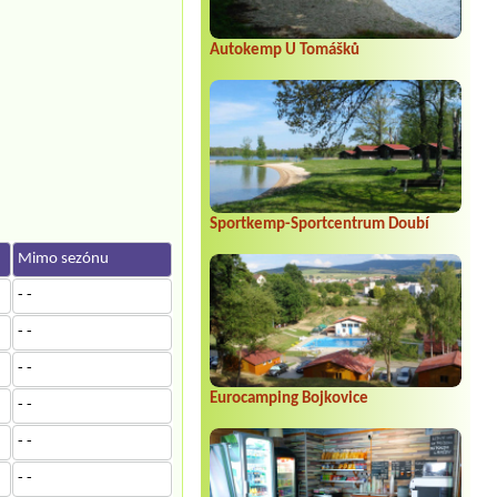
Autokemp U Tomášků
Sportkemp-Sportcentrum Doubí
Mimo sezónu
- -
- -
- -
Eurocamping Bojkovice
- -
- -
- -