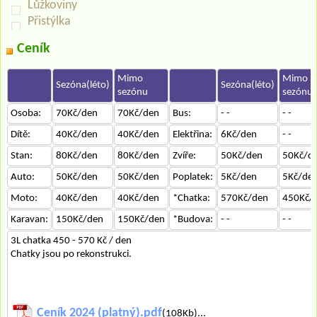
Lůžkoviny
Přistýlka
Ceník
Mimo
Mimo
Sezóna(léto)
Sezóna(léto)
sezónu
sezónu
Osoba:
70Kč/den
70Kč/den
Bus:
- -
- -
Dítě:
40Kč/den
40Kč/den
Elektřina:
6Kč/den
- -
Stan:
80Kč/den
80Kč/den
Zvíře:
50Kč/den
50Kč/d
Auto:
50Kč/den
50Kč/den
Poplatek:
5Kč/den
5Kč/de
Moto:
40Kč/den
40Kč/den
*Chatka:
570Kč/den
450Kč/
Karavan:
150Kč/den
150Kč/den
*Budova:
- -
- -
3L chatka 450 - 570 Kč / den
Chatky jsou po rekonstrukci.
Ceník 2024 (platný).pdf
(108Kb)...