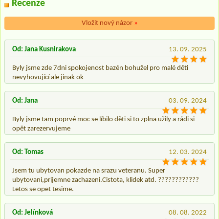
Recenze
Vložit nový názor
»
Od: Jana Kusnirakova
13. 09. 2025
Byly jsme zde 7dni spokojenost bazén bohužel pro malé děti
nevyhovující ale jinak ok
Od: Jana
03. 09. 2024
Byly jsme tam poprvé moc se líbilo děti si to zplna užily a rádi si
opět zarezervujeme
Od: Tomas
12. 03. 2024
Jsem tu ubytovan pokazde na srazu veteranu. Super
ubytovani,prijemne zachazeni.Cistota, klidek atd. ????????????
Letos se opet tesime.
Od: Jelínková
08. 08. 2022