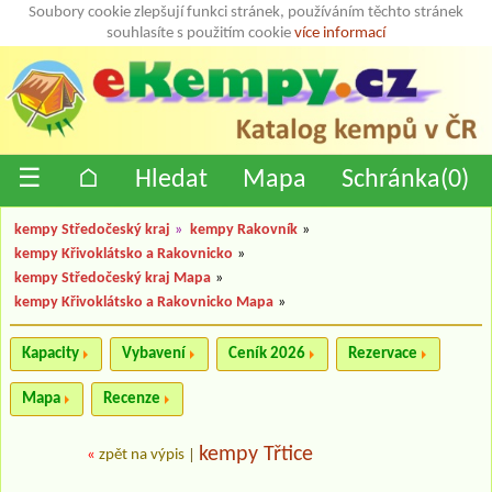
Soubory cookie zlepšují funkci stránek, používáním těchto stránek
souhlasíte s použitím cookie
více informací
☰
⌂
Hledat
Mapa
Schránka(
0
)
kempy Středočeský kraj
»
kempy Rakovník
»
kempy Křivoklátsko a Rakovnicko
»
kempy Středočeský kraj Mapa
»
kempy Křivoklátsko a Rakovnicko Mapa
»
Kapacity
Vybavení
Ceník 2026
Rezervace
Mapa
Recenze
kempy Třtice
«
zpět na výpis
|