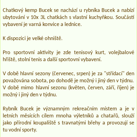
Chatkový kemp Bucek se nachází u rybníka Bucek a nabízí
ubytování v 10x 3L chatkách s vlastní kuchyňkou. Součástí
vybavení je varná konvice a lednice.
K dispozici je velké ohniště.
Pro sportovní aktivity je zde tenisový kurt, volejbalové
hřiště, stolní tenis a další sportovní vybavení.
V době hlavní sezony (červenec, srpen) je za "střídací" den
považována sobota, po dohodě je možný i jiný den v týdnu.
V době mimo hlavní sezonu (květen, červen, září, říjen) je
možný i jiný den v týdnu.
Rybník Bucek je významným rekreačním místem a je v
letních měsících cílem mnoha výletníků a chatařů, slouží
jako přírodní koupaliště s travnatými břehy a provozují se
tu vodní sporty.