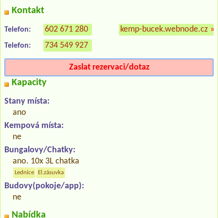
Kontakt
602 671 280
kemp-bucek.webnode.cz
»
Telefon:
734 549 927
Telefon:
Zaslat rezervaci/dotaz
Kapacity
Stany místa:
ano
Kempová místa:
ne
Bungalovy/Chatky:
ano. 10x 3L chatka
Lednice
El.zásuvka
Budovy(pokoje/app):
ne
Nabídka