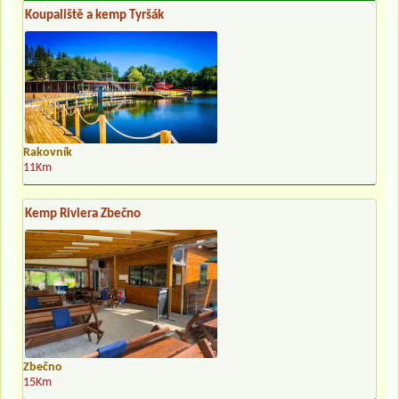
Koupaliště a kemp Tyršák
Rakovník
11Km
Kemp Riviera Zbečno
Zbečno
15Km