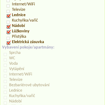
Internet/WiFi
Televize
Lednice
Kuchyňka/vařič
Nádobí
Lůžkoviny
Přistýlka
Elektrická zásuvka
Vybavení pokoje/apartmány:
Sprcha
WC
Voda
Vytápění
Internet/WiFi
Televize
Bezbariérové ubytování
Lednice
Kuchyňka/vařič
Nádobí