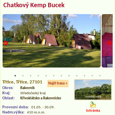
Chatkový Kemp Bucek
Třtice
, Třtice, 27101
Najít trasu »
Okres:
Rakovník
Kraj:
Středočeský kraj
Oblast:
Křivoklátsko a Rakovnicko
Provozní doba:
01.05. - 30.09.
Schránka
Nadm.výška:
410 m.n.m.