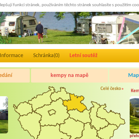
lepšují funkci stránek, používáním těchto stránek souhlasíte s použitím co
Informace
Schránka(
0
)
Letní soutěž
edání
kempy na mapě
Mapa
Celé česko
»
Kem
přeh