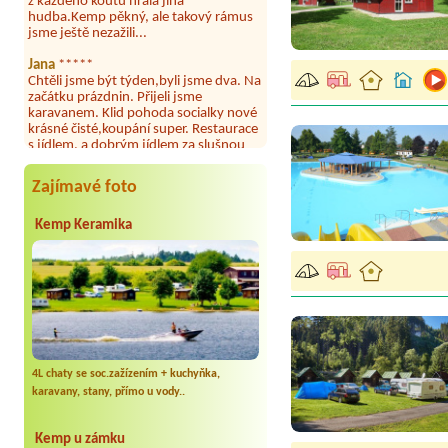
jsme ještě nezažili...
Jana
*****
Chtěli jsme být týden,byli jsme dva. Na
začátku prázdnin. Přijeli jsme
karavanem. Klid pohoda socialky nové
krásné čisté,koupání super. Restaurace
s jídlem, a dobrým jídlem za slušnou
cenu na dosah, a spoustu možností na
výlety. Veškerý personál se choval
slušně mile. Nám se v kempu líbilo.
Zajímavé foto
Aneta Janíčková
*****
Byli jsme zde s dětmi na 5 nocí,
Kemp Keramika
výborné vybavení kempu, čisto všude.
Výborná káva, mošt i víno a další.Milí
hostitelé, vždy usměvaví a ochotní,
umístění kempu blízko všem zážitkům
ať turistickým,tak vodním. V
docházkové blízkosti kempu vodní
nádrž, restaurace a bazénem,
autobusová zastávka, obchod a další.
Děkujeme, bylo to úžasné.
4L chaty se soc.zažízením + kuchyňka,
Kateřina+ Květoslav+ Jana+ Zdeněk
karavany, stany, přímo u vody..
*****
Byli jsme zde už podruhé, minulý rok 3
Kemp u zámku
dny a letos celý týden. Krásný, klidný