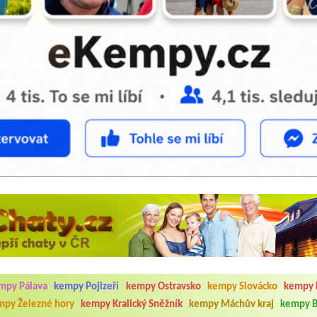
5.7. do 1.8. 2026. Kemp jako takový je pěkný. V umývárně i na WC bylo vždy
ávštěvníků není samozřejmost. V kempu je obchod a restaurace, kebab a dalš
nní hluk z repráků u stanů a absolutní bezohlednost ostatních ubytovaných. 
utu hrála jiná hudba.Kemp pěkný, ale takový rámus jsme ještě nezažili...
mpy Pálava
kempy Pojizeří
kempy Ostravsko
kempy Slovácko
kempy 
mpy Železné hory
kempy Kralický Sněžník
kempy Máchův kraj
kempy B