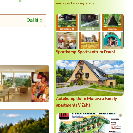
místa pro karavany, stany..
Další »
.
Sportkemp-Sportcentrum Doubí
Autokemp Dolní Morava a Family
apartments V Zátiší