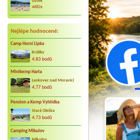
Úštěk
radostně. Děkujeme Vaculovi, Brno.
4682x
Nejlépe hodnocené:
Camp Horní Lipka
Králíky
4.83 bodů
Minikemp Harta
Leskovec nad Moravicí
4.77 bodů
Pension a Kemp Vyhlídka
Stará Oleška
4.73 bodů
Camping Mikulov
Mikulov