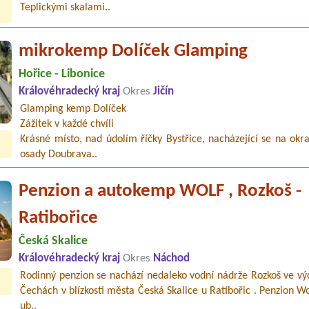
Teplickými skalami..
mikrokemp Dolíček Glamping
Hořice - Libonice
Královéhradecký kraj
Okres
Jičín
Glamping kemp Dolíček
Zážitek v každé chvíli
Krásné místo, nad údolím říčky Bystřice, nacházející se na okra
osady Doubrava..
Penzion a autokemp WOLF , Rozkoš -
Ratibořice
Česká Skalice
Královéhradecký kraj
Okres
Náchod
Rodinný penzion se nachází nedaleko vodní nádrže Rozkoš ve vý
Čechách v blízkosti města Česká Skalice u Ratibořic . Penzion Wo
ub..