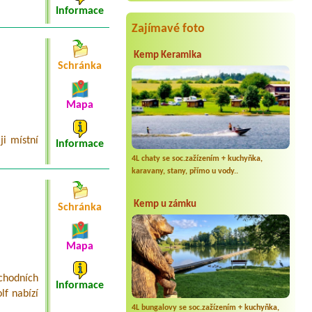
Informace
Zajímavé foto
Kemp Keramika
Schránka
Mapa
ji místní
Informace
4L chaty se soc.zažízením + kuchyňka,
karavany, stany, přímo u vody..
Kemp u zámku
Schránka
Mapa
chodních
Informace
lf nabízí
4L bungalovy se soc.zažízením + kuchyňka,