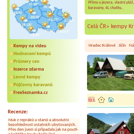
Přímo u jezera, vlastní pláž
karavany, 4L chatky..
Celá ČR»
kempy Kr
Hradec Králové
Jičín
Ná
Kempy na videu
Hodnocení kempů
Průmery cen
Inzerce zdarma
Aneta Melicharová
***
Byli jsme zde v týdnu od 25.7. do 1.8.
Levné kempy
2026. Kemp jako takový je pěkný. V
umývárně i na WC bylo vždy čisto,
Půjčovny karavanů
doplněný papír i utěrky, což při
FreeSeznamka.cz
množství návštěvníků není
samozřejmost. V kempu je obchod a
restaurace, kebab a další občerstvení.
Co nás ale velice zklamalo byl celodenní
Recenze:
hluk z repráků u stanů a absolutní
bezohlednost ostatních ubytovaných.
Přes den jsem si připadala jak na pouti-
z každého koutu hrála jiná
hudba.Kemp pěkný, ale takový rámus