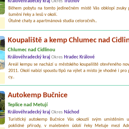
Královéhradecký kraj
Okres
Trutnov
Během pobytu na tomto jedinečném místě Vás obklopí zvuky p
šumění řeky a lesů v okolí.
Útulné chaty a apartmánová studia celoročníh..
Koupaliště a kemp Chlumec nad Cidli
Chlumec nad Cidlinou
Královéhradecký kraj
Okres
Hradec Králové
Areál kempu se nachází u městského koupaliště otevřeného nov
2011. Okolí nabízí spoustu tipů na výlet a místo je vhodné i pro 
cy..
Autokemp Bučnice
Teplice nad Metují
Královéhradecký kraj
Okres
Náchod
Turistický autokemp Bučnice Vás okouzlí svým umístěním u
poklidné přírody, v malebném údolí řeky Metuje mezi Adr