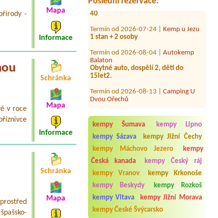
Poslední rezervace:
40
Mapa
řírody -
Termín od 2026-07-24 |
Kemp u Jezu
1 stan + 2 osoby
Informace
Termín od 2026-08-04 |
Autokemp
Balaton
Obytné auto, dospělí 2, děti do
15let2.
nou
Schránka
Termín od 2026-08-13 |
Camping U
Dvou Ořechů
Termín od 2026-08-03 |
EUROCAMP
Mapa
ě v roce
BARBORA
1x Stellplatz mit Stromanschluss
příznivce
kempy Šumava
kempy Lipno
Informace
Termín od 2026-07-22 |
Autokemp
kempy Sázava
kempy Jižní Čechy
Kraskov
kempy Máchovo Jezero
kempy
4L
Česká kanada
kempy Český ráj
Termín od 2026-07-24 |
Autocamp
Schránka
Ostende
kempy Vranov
kempy Krkonoše
1 bungalow 2Erw. 1 Kind
kempy Beskydy
kempy Rozkoš
Termín od 2026-07-25 |
Camping
kempy Vltava
kempy Jižní Morava
Mapa
prostřed
Mlýn Boskovice
kempy České Švýcarsko
1 stan pro 2 osoby
špašsko-