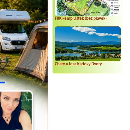
FKK kemp Úštěk (bez plavek)
Chaty u lesa Karlovy Dvory