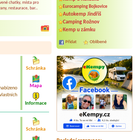
ené chatky, místa pro
Eurocamping Bojkovice
any, restaurace, bar..
Autokemp Jindřiš
Camping Rožnov
Kemp u zámku
Přidat
Oblíbené
Schránka
Mapa
 nabízeno
lastních
Termín od 2026-07-30 |
Autokemp
Apollo
Informace
Termín od 2026-07-27 |
Stellplatz
Rozkoš
1 místo u vody + el. Přípojka
Schránka
Termín od 2026-08-26 |
Rekreační
středisko Butov