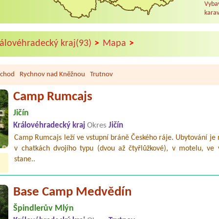
,
Vybav
karav
>
>
álovéhradecký kraj(93)
Mapa
chod
Rychnov nad Kněžnou
Trutnov
Camp Rumcajs
Jičín
Královéhradecký kraj
Okres
Jičín
Camp Rumcajs leží ve vstupní bráně Českého ráje. Ubytování je
v chatkách dvojího typu (dvou až čtyřlůžkové), v motelu, ve v
stane..
Base Camp Medvědín
Špindlerův Mlýn