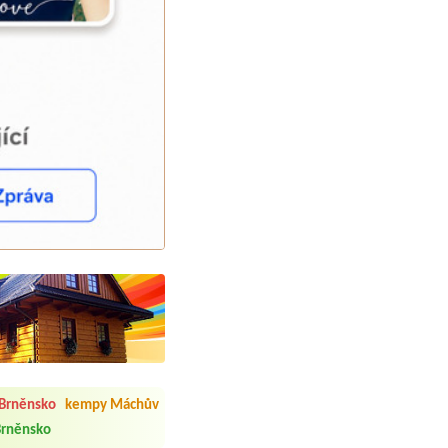
 čisto, doplněný papír i
í občerstvení. Co nás ale
Přes den jsem si připadala
Brněnsko
kempy Máchův
rněnsko