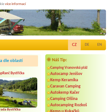
okie
více informací
CZ
DE
EN
🌞 Náš Tip:
 dle oblastí
Camping Vranovská pláž
pRanč Bystřička
Autocamp Jenišov
Kemp Keramika
Caravan Camping
Autokemp Kačer
Camping Olšina
Autocamping Rozkoš
rada Bystřička
Kemp u Kukačků