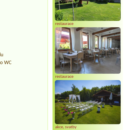
restaurace
du
pro WC
restaurace
akce, svatby