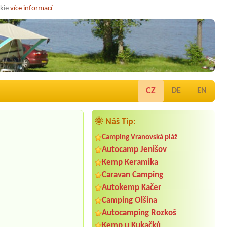
okie
více informací
CZ
DE
EN
🌞 Náš Tip:
Camping Vranovská pláž
Autocamp Jenišov
Kemp Keramika
Caravan Camping
Autokemp Kačer
Camping Olšina
Autocamping Rozkoš
Kemp u Kukačků