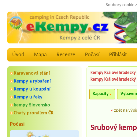
Soubory cookie z
Úvod
Mapa
Recenze
Počasí
Přihlásit
kempy Královéhradecký 
Karavanová stání
kempy Královéhradecký 
Kempy a rybaření
Kempy u koupání
Kapacity
Vybaven
Kempy u řeky
kempy Slovensko
«
zpět na výpi
Chaty pronájem ČR
Počasí
Srubový kemp