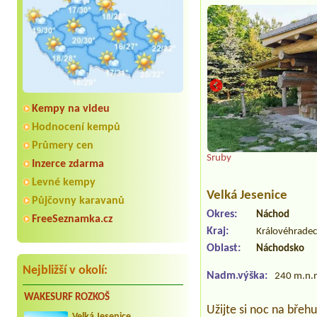
Kempy na videu
Hodnocení kempů
Průmery cen
Sruby
Inzerce zdarma
Levné kempy
Velká Jesenice
Půjčovny karavanů
Okres:
Náchod
FreeSeznamka.cz
Kraj:
Královéhradec
Oblast:
Náchodsko
Nejbližší v okolí:
Nadm.výška:
240 m.n.
WAKESURF ROZKOŠ
Užijte si noc na bře
Velká Jesenice