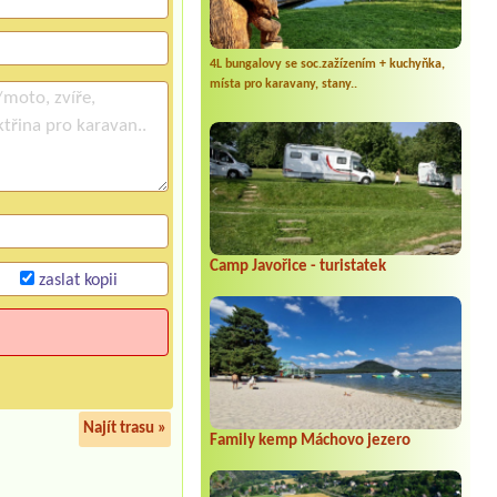
4L bungalovy se soc.zažízením + kuchyňka,
místa pro karavany, stany..
Camp Javořice - turistatek
zaslat kopii
Najít trasu »
Family kemp Máchovo jezero