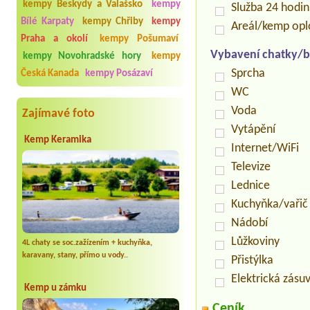
kempy Beskydy a Valašsko
kempy
Služba 24 hodi
Bílé Karpaty
kempy Chřiby
kempy
Areál/kemp op
Praha a okolí
kempy Pošumaví
Vybavení chatky/b
kempy Novohradské hory
kempy
Sprcha
Česká Kanada
kempy Posázaví
WC
Voda
Zajímavé foto
Vytápění
Kemp Keramika
Internet/WiFi
Televize
Lednice
Kuchyňka/vařič
Nádobí
Lůžkoviny
4L chaty se soc.zažízením + kuchyňka,
karavany, stany, přímo u vody..
Přistýlka
Elektrická zásu
Kemp u zámku
Ceník