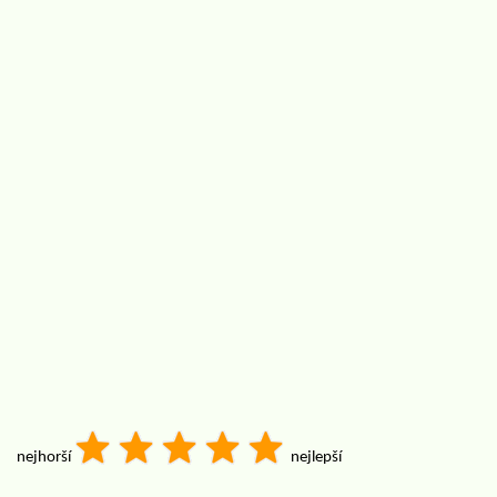
nejhorší
nejlepší