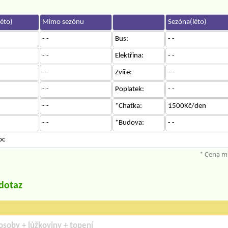
éto)
Mimo sezónu
Sezóna(léto)
- -
Bus:
- -
- -
Elektřina:
- -
- -
Zvíře:
- -
- -
Poplatek:
- -
- -
*Chatka:
1500Kč/den
- -
*Budova:
- -
oc
* Cena mů
/dotaz