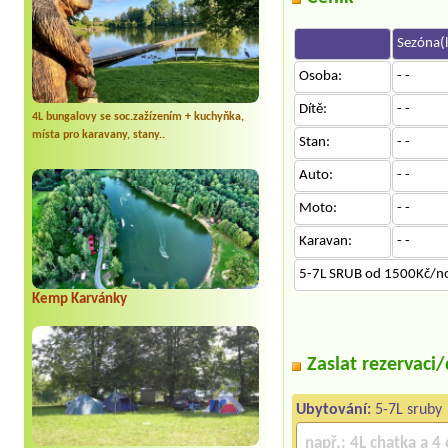
Sezóna(l
Osoba:
- -
Dítě:
- -
4L bungalovy se soc.zažízením + kuchyňka,
místa pro karavany, stany..
Stan:
- -
Auto:
- -
Moto:
- -
Karavan:
- -
5-7L SRUB od 1500Kč/n
Kemp Karvánky
Zaslat rezervaci
Ubytování:
5-7L sruby