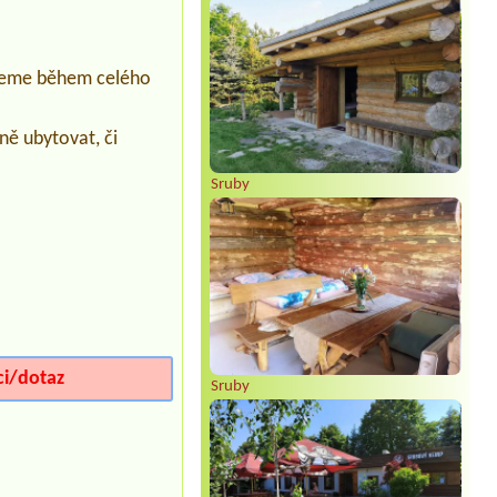
Termín od 2026-08-05 |
Rekreační
středisko a kemp JACHTA HOLANY
apartmán 1 dospělý + 2 děti 15let a
10 let
ujeme během celého
Termín od 2026-08-01 |
Kemp Úbislav
- Ádova chatová osada
ně ubytovat, či
1obytka,2 dospělí,2deti a pes
Termín od 2026-08-07 |
Camping
Sruby
Chvalšiny
Obytný vůz
Termín od 2026-08-05 |
Kemp Josef
1 velký stan4auta, 8 osob
ci/dotaz
Sruby