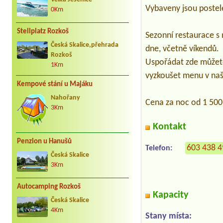
Vybaveny jsou postele
0Km
Stellplatz Rozkoš
​Sezonní restaurace 
Česká Skalice,přehrada
dne, včetně víkendů.
Rozkoš
Uspořádat zde můžete 
1Km
vyzkoušet menu v naší
Kempové stání u Majáku
Nahořany
Cena za noc od 1 500
3Km
Kontakt
Penzion u Hanušů
603 438 
Telefon:
Česká Skalice
3Km
Autocamping Rozkoš
Kapacity
Česká Skalice
4Km
Stany místa: