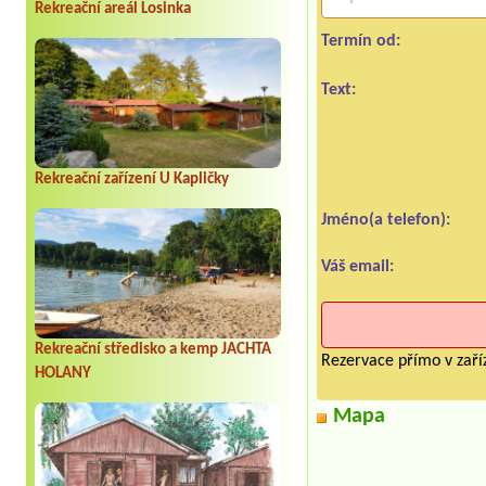
Rekreační areál Losinka
Termín od:
Text:
Rekreační zařízení U Kapličky
Jméno(a telefon):
Váš email:
Rekreační středisko a kemp JACHTA
Rezervace přímo v zaříz
HOLANY
Mapa