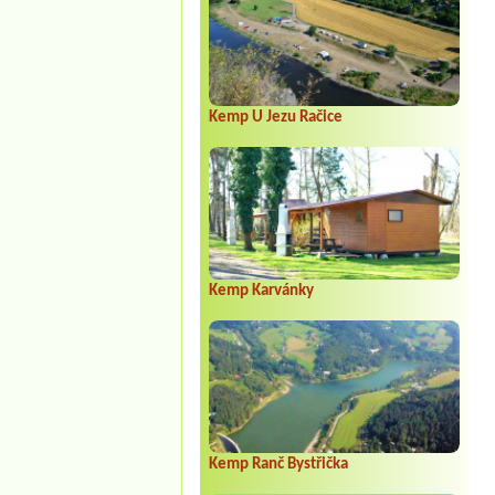
Kemp U Jezu Račice
Kemp Karvánky
Kemp Ranč Bystřička