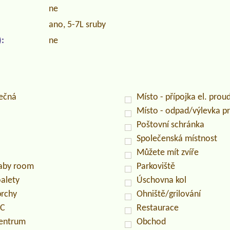
ne
ano, 5-7L sruby
:
ne
lečná
Místo - přípojka el. prou
Místo - odpad/výlevka 
Poštovní schránka
Společenská místnost
Můžete mít zvíře
baby room
Parkoviště
oalety
Úschovna kol
prchy
Ohniště/grilování
PC
Restaurace
centrum
Obchod