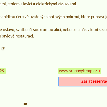
mi, stolem s lavicí a elektrickými zásuvkami.
s nabídkou čerstvě uvařených hotových pokrmů, které připrav
oslavu, svatbu, či soukromou akci, nebo se u nás v letní sezo
 stylové restauraci.
 Kč
498
www.srubovykemp.cz
»
Zaslat rezerva
ne