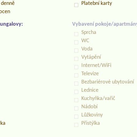
n denně
Platební karty
locen
ungalovy:
Vybavení pokoje/apartmán
Sprcha
WC
Voda
Vytápění
Internet/WiFi
Televize
Bezbariérové ubytování
Lednice
Kuchyňka/vařič
Nádobí
Lůžkoviny
vka
Přistýlka