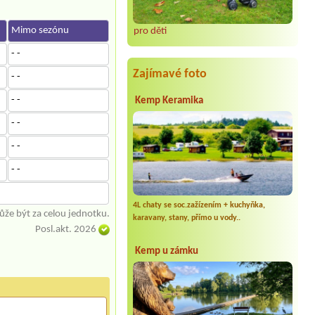
Mimo sezónu
pro děti
- -
Zajímavé foto
- -
- -
Kemp Keramika
- -
- -
- -
4L chaty se soc.zažízením + kuchyňka,
že být za celou jednotku.
karavany, stany, přímo u vody..
Posl.akt. 2026
Kemp u zámku