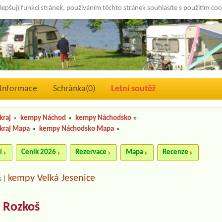
lepšují funkci stránek, používáním těchto stránek souhlasíte s použitím co
Informace
Schránka(
0
)
Letní soutěž
kraj
»
kempy Náchod
»
kempy Náchodsko
»
kraj Mapa
»
kempy Náchodsko Mapa
»
í
Ceník 2026
Rezervace
Mapa
Recenze
kempy Velká Jesenice
s
|
 Rozkoš