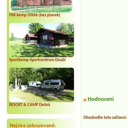
FKK kemp Úštěk (bez plavek)
Sportkemp-Sportcentrum Doubí
Hodnocení
RESORT & CAMP Dešná
Ohodnoťte teto zařízení:
Nejvíce zobrazované: