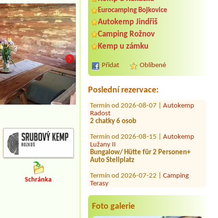
Eurocamping Bojkovice
Autokemp Jindřiš
Termín od 2026-08-06 |
Autocamp
Camping Rožnov
Ostrov Malá Skála
Kemp u zámku
1 place for family tent with electricity
2 persons + 2 children
Přidat
Oblíbené
Termín od 2026-08-03 |
RS Sycherák
5b
Poslední rezervace:
Termín od 2026-08-07 |
Autokemp
Radost
restaurace
2 chatky 6 osob
Termín od 2026-08-15 |
Autokemp
Lužany II
Bungalow/ Hütte für 2 Personen+
Auto Stellplatz
Termín od 2026-07-22 |
Camping
Terasy
4l chata
Schránka
Termín od 2026-08-01 |
AUTO-AQUA-
CYCLO CAMP Ostrožská Nová Ves
Foto galerie
1 stan + 1 auto uvstanu + 2 osobystan