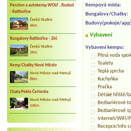
Kempová místa:
Penzion a autokemp WOLF , Rozkoš
- Ratibořice
Bungalovy/Chatky:
Česká Skalice
Budovy(pokoje/app)
4Km
Vybavení
Bungalovy Ratibořice - Zlíč
Česká Skalice
Vybavení kempu:
5Km
Pitná voda spo
Toalety
Kemp Chatky Nové Město
Teplá sprcha
Nové Město nad Metují
Kuchyňka
8Km
Pračka
Chata Peklo Čertovka
Dětské hřiště/
Nové Město nad Metují
Bezbariérové t
10Km
Bezbariérové s
Internet/WiFi/
Recepce/Info 