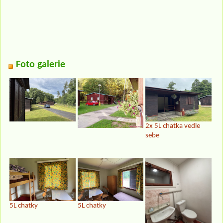
Foto galerie
2x 5L chatka vedle
sebe
5L chatky
5L chatky