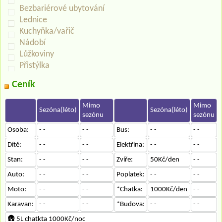
Bezbariérové ubytování
Lednice
Kuchyňka/vařič
Nádobí
Lůžkoviny
Přistýlka
Ceník
Mimo
Mimo
Sezóna(léto)
Sezóna(léto)
sezónu
sezónu
Osoba:
- -
- -
Bus:
- -
- -
Dítě:
- -
- -
Elektřina:
- -
- -
Stan:
- -
- -
Zvíře:
50Kč/den
- -
Auto:
- -
- -
Poplatek:
- -
- -
Moto:
- -
- -
*Chatka:
1000Kč/den
- -
Karavan:
- -
- -
*Budova:
- -
- -
🛖 5L chatkta 1000Kč/noc