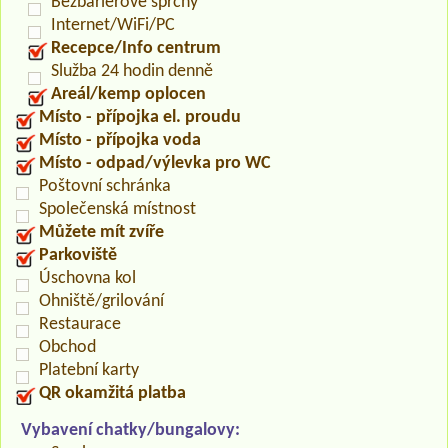
Bezbariérové sprchy
Internet/WiFi/PC
Recepce/Info centrum
Služba 24 hodin denně
Areál/kemp oplocen
Místo - přípojka el. proudu
Místo - přípojka voda
Místo - odpad/výlevka pro WC
Poštovní schránka
Společenská místnost
Můžete mít zvíře
Parkoviště
Úschovna kol
Ohniště/grilování
Restaurace
Obchod
Platební karty
QR okamžitá platba
Vybavení chatky/bungalovy: