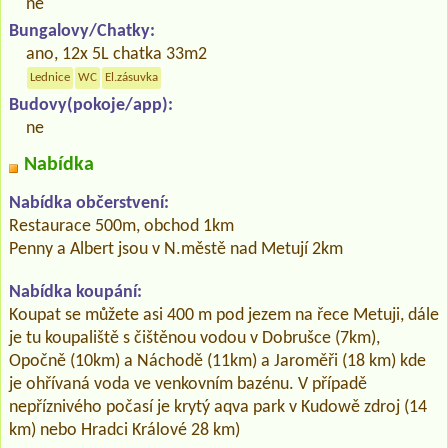
ne
Bungalovy/Chatky:
ano, 12x 5L chatka 33m2
Lednice
WC
El.zásuvka
Budovy(pokoje/app):
ne
Nabídka
Nabídka občerstvení:
Restaurace 500m, obchod 1km
Penny a Albert jsou v N.městě nad Metují 2km
Nabídka koupání:
Koupat se můžete asi 400 m pod jezem na řece Metuji, dále
je tu koupaliště s čištěnou vodou v Dobrušce (7km),
Opočně (10km) a Náchodě (11km) a Jaroměři (18 km) kde
je ohřívaná voda ve venkovním bazénu. V případě
nepříznivého počasí je krytý aqva park v Kudowě zdroj (14
km) nebo Hradci Králové 28 km)