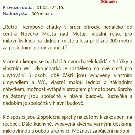
Schránka
Provozní doba:
01.04. - 31.10.
Nadm.výška:
300 m.n.m.
„Retro“ kempové chatky v srdci přírody, nedaleko od
centra Nového Města nad Metují, ideální relax pro
milovníky klidu na klidném místě u lesa přibližně 300 metrů
za posledními domy ve městě.
V areálu kempu se nachází 6 dvouchatek každá s 5 lůžky a
vlastním WC, dvouchatka je rozdělena na dvě části pro
ubytování 5 osob, obě části jsou vybaveny vlastním
umyvadlem a WC, vlastní malou lednicí a základním
nábytkem, možnost vytápění stropním přímotopem. Sprchy
na žetony jsou společné v hlavní budově. Kuchyňka s
nádobím je společná v hlavní budově.
K dispozici jsou 2 společné sprchy na žetony k zakoupení na
recepci. Dále kuchyně, vybavená dvěma varnými deskami,
mikrovlnnou troubou a konvicí. Možnost zapůjčení nádobí.