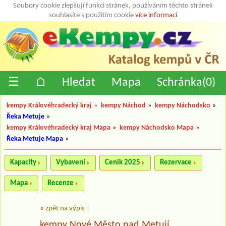
Soubory cookie zlepšují funkci stránek, používáním těchto stránek
souhlasíte s použitím cookie
více informací
☰
⌂
Hledat
Mapa
Schránka(
0
)
kempy Královéhradecký kraj
»
kempy Náchod
»
kempy Náchodsko
»
Řeka Metuje
»
kempy Královéhradecký kraj Mapa
»
kempy Náchodsko Mapa
»
Řeka Metuje Mapa
»
Kapacity
Vybavení
Ceník 2025
Rezervace
Mapa
Recenze
«
zpět na výpis
|
kempy Nové Město nad Metují