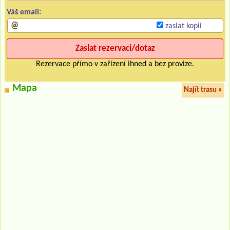
Váš email:
zaslat kopii
Rezervace přímo v zařízení ihned a bez provize.
Mapa
Najít trasu »