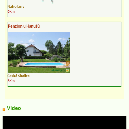
Nahořany
6Km
Penzion u Hanušů
Česká Skalice
6Km
Video