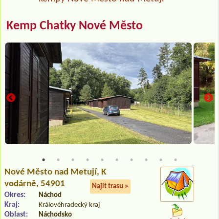
Kemp Chatky Nové Město
Nové Město nad Metují
, K
vodárně, 54901
Najít trasu »
Okres:
Náchod
Kraj:
Královéhradecký kraj
Oblast:
Náchodsko