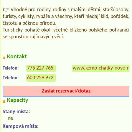
👉 Vhodné pro rodiny, rodiny s malými dětmi, starší osoby,
turisty, cyklisty, rybáře a všechny, kteří hledají klid, pořádek,
čistotu a pěknou přírodu.
Turisticky bohaté okolí včetně blízkého polského pohraničí
se spoustou zajímavých věcí.
Kontakt
775 227 765
www.kemp-chatky-nove-me
Telefon:
603 259 972
Telefon:
Zaslat rezervaci/dotaz
Kapacity
Stany místa:
ne
Kempová místa: