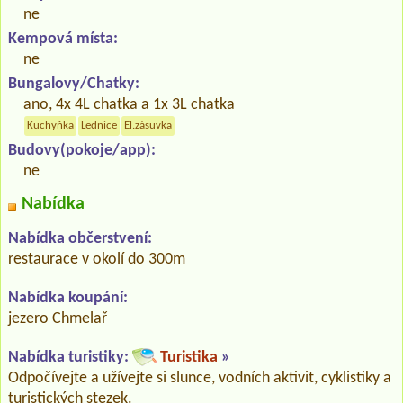
ne
Kempová místa:
ne
Bungalovy/Chatky:
ano, 4x 4L chatka a 1x 3L chatka
Kuchyňka
Lednice
El.zásuvka
Budovy(pokoje/app):
ne
Nabídka
Nabídka občerstvení:
restaurace v okolí do 300m
Nabídka koupání:
jezero Chmelař
Nabídka turistiky:
Turistika
»
Odpočívejte a užívejte si slunce, vodních aktivit, cyklistiky a
turistických stezek.