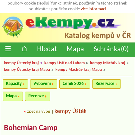
Soubory cookie zlepšují funkci stránek, používáním těchto stránek
souhlasíte s použitím cookie
více informací
☰
⌂
Hledat
Mapa
Schránka(
0
)
kempy Ústecký kraj
»
kempy Ústí nad Labem
»
kempy Máchův kraj
»
kempy Ústecký kraj Mapa
»
kempy Máchův kraj Mapa
»
Kapacity
Vybavení
Ceník 2026
Rezervace
Mapa
Recenze
kempy Úštěk
«
zpět na výpis
|
Bohemian Camp