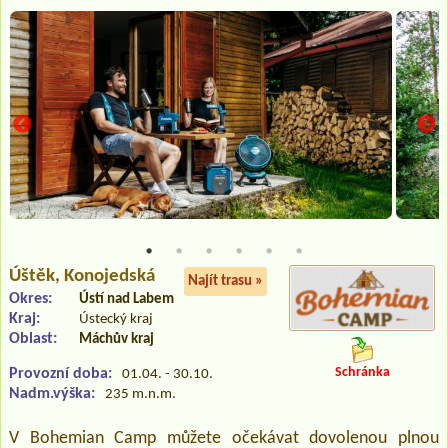
Úštěk
, Konojedská
Najít trasu »
Okres:
Ústí nad Labem
Kraj:
Ústecký kraj
Oblast:
Máchův kraj
Schránka
Provozní doba:
01.04. - 30.10.
Nadm.výška:
235 m.n.m.
V Bohemian Camp můžete očekávat dovolenou plnou