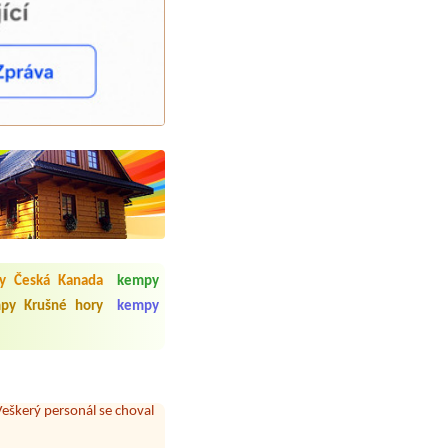
 čisto, doplněný papír i
y Česká Kanada
kempy
í občerstvení. Co nás ale
py Krušné hory
kempy
Přes den jsem si připadala
y nové krásné čisté,koupání
Veškerý personál se choval