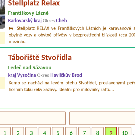
Stellplatz Relax
Františkovy Lázně
Karlovarský kraj
Okres
Cheb
🚐 Stellplatz RELAX ve Františkových Lázních je karavanové s
obytné vozy a obytné přívěsy v bezprostřední blízkosti (cca 2
mezinár..
Tábořiště Stvořidla
Ledeč nad Sázavou
kraj Vysočina
Okres
Havlíčkův Brod
Kemp se nachází na levém břehu Stvořidel, proslavenými peř
horním toku řeky Sázavy. Ideální pro milovníky raftu...
1
2
3
4
5
6
7
8
9
10
.