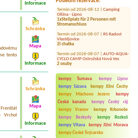
Poslední rezervace:
Termín od 2026-08-12 |
Camping
Informace
Olšina - Lipno
1xStellplatz für 2 Personen mit
Stromanschluss
Termín od 2026-08-07 |
RS Radost
Schránka
Vlastějovice
2l chatka
Mapa
Termín od 2026-08-07 |
AUTO-AQUA-
hodovému
CYCLO CAMP Ostrožská Nová Ves
me tento
2 osuby
Informace
Termín od 2026-07-31 |
Kemp Na
Břečkárně
1 stan, dvě dospělé osoby1 místo na
kempy Šumava
kempy Lipno
stan, jedno kde; 1 parkovací místo (1
auto)
kempy Sázava
kempy Jižní Čechy
Schránka
kempy Máchovo Jezero
kempy
Termín od 2026-08-07 |
Kemp
Strachotín - mobilheimy
Česká kanada
kempy Český ráj
Máte volné ubytování (chatku) pro 1
Mapa
 Frenštát
kempy Vranov
kempy Krkonoše
dospělého a 2 děti s jedním autem v
) Vrchol
termínu od 7. do 9. srpna?
kempy Beskydy
kempy Rozkoš
Informace
kempy Vltava
kempy Jižní Morava
Termín od 2026-08-21 |
Autocamp
Nové Město
kempy České Švýcarsko
3B Bungalow oder 4B Bungalow: 2