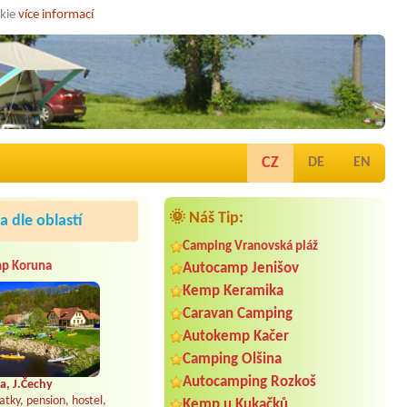
okie
více informací
CZ
DE
EN
🌞 Náš Tip:
 dle oblastí
Camping Vranovská pláž
p Koruna
Autocamp Jenišov
Kemp Keramika
Caravan Camping
Autokemp Kačer
Camping Olšina
Autocamping Rozkoš
a, J.Čechy
atky, pension, hostel,
Kemp u Kukačků