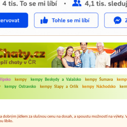
5.7. do 1.8. 2026. Kemp jako takový je pěkný. V umývárně i na WC bylo vždy
řípsko
kempy
kempy Beskydy a Valašsko
kempy Šumava
kemp
ávštěvníků není samozřejmost. V kempu je obchod a restaurace, kebab a dalš
y
kempy Ostravsko
kempy Slapy a Orlík
kempy Náchodsko
kem
nní hluk z repráků u stanů a absolutní bezohlednost ostatních ubytovaných. 
utu hrála jiná hudba.Kemp pěkný, ale takový rámus jsme ještě nezažili...
o
 jsme dva. Na začátku prázdnin. Přijeli jsme karavanem. Klid pohoda socialk
, a dobrým jídlem za slušnou cenu na dosah, a spoustu možností na výlety. 
 líbilo.