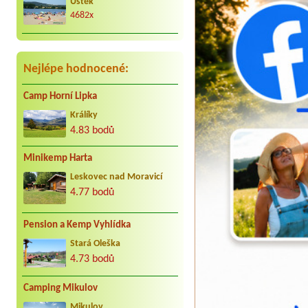
Úštěk
kar. cca 25 let do Jindřiše vždy
4682x
radostně. Děkujeme Vaculovi, Brno.
Nejlépe hodnocené:
Camp Horní Lipka
Králíky
4.83 bodů
Minikemp Harta
Leskovec nad Moravicí
4.77 bodů
Pension a Kemp Vyhlídka
Stará Oleška
4.73 bodů
Camping Mikulov
Mikulov