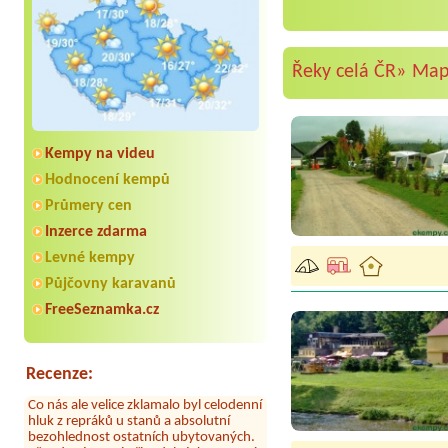
Řeky celá ČR»
Ma
Kempy na videu
Hodnocení kempů
Průmery cen
Inzerce zdarma
Aneta Melicharová
***
Levné kempy
Byli jsme zde v týdnu od 25.7. do 1.8.
Půjčovny karavanů
2026. Kemp jako takový je pěkný. V
umývárně i na WC bylo vždy čisto,
FreeSeznamka.cz
doplněný papír i utěrky, což při
množství návštěvníků není
samozřejmost. V kempu je obchod a
restaurace, kebab a další občerstvení.
Recenze:
Co nás ale velice zklamalo byl celodenní
hluk z repráků u stanů a absolutní
bezohlednost ostatních ubytovaných.
Přes den jsem si připadala jak na pouti-
z každého koutu hrála jiná