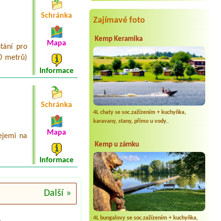
Erwachsene
Schránka
Termín od 2026-07-30 |
Kemp
Zajímavé foto
Podskalí
Chatka
Kemp Keramika
Mapa
tání pro
Termín od 2026-08-14 |
Autokemp
00 metrů)
Bílina Kyselka
4L 4 osoby
Informace
Schránka
4L chaty se soc.zažízením + kuchyňka,
karavany, stany, přímo u vody..
Mapa
ejemi na
Kemp u zámku
Informace
Další »
4L bungalovy se soc.zažízením + kuchyňka,
.