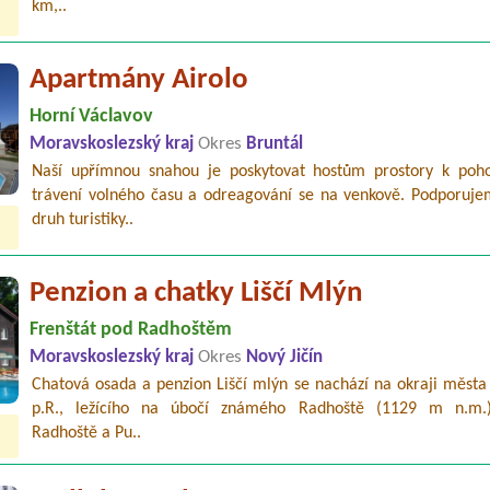
km,..
Apartmány Airolo
Horní Václavov
Moravskoslezský kraj
Okres
Bruntál
Naší upřímnou snahou je poskytovat hostům prostory k po
trávení volného času a odreagování se na venkově. Podporuje
druh turistiky..
Penzion a chatky Liščí Mlýn
Frenštát pod Radhoštěm
Moravskoslezský kraj
Okres
Nový Jičín
Chatová osada a penzion Liščí mlýn se nachází na okraji města
p.R., ležícího na úbočí známého Radhoště (1129 m n.m.
Radhoště a Pu..