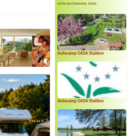
místa pro karavany, stany..
Autocamp OASA Staňkov
Autocamp OASA Staňkov