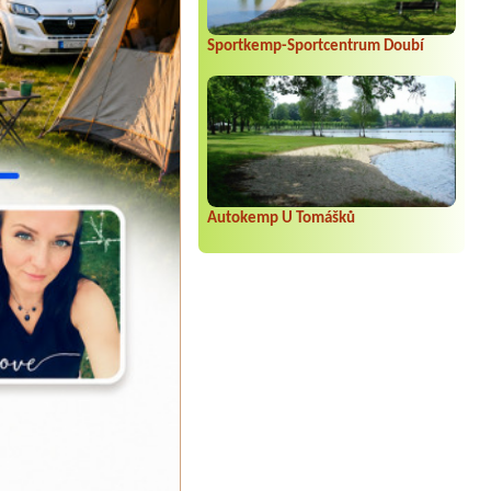
Sportkemp-Sportcentrum Doubí
Autokemp U Tomášků