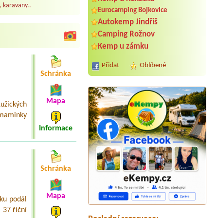
, karavany..
Eurocamping Bojkovice
Autokemp Jindřiš
Camping Rožnov
Kemp u zámku
Přidat
Oblíbené
Schránka
Mapa
Lužických
 maminky
Informace
Termín od 2026-07-27 |
Eurocamp
Běšiny
Schránka
4L chata, 2 dospělé, 2 děti 2 a 4 roky
Termín od 2026-08-14 |
Camping
Mapa
Matyáš
ku podál
Bungalov
 37 říční