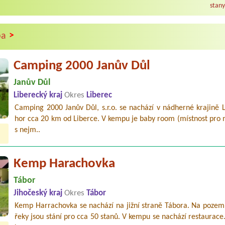
stany
>
pa
Camping 2000 Janův Důl
Janův Důl
Liberecký kraj
Okres
Liberec
Camping 2000 Janův Důl, s.r.o. se nachází v nádherné krajině 
hor cca 20 km od Liberce. V kempu je baby room (místnost pro
s nejm..
Kemp Harachovka
Tábor
Jihočeský kraj
Okres
Tábor
Kemp Harrachovka se nachází na jižní straně Tábora. Na pozem
řeky jsou stání pro cca 50 stanů. V kempu se nachází restaurace.