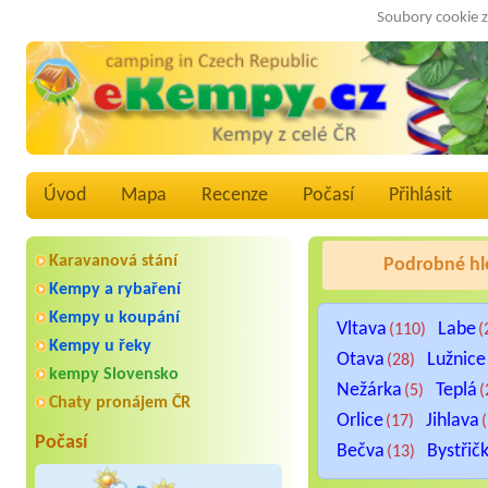
Soubory cookie z
Úvod
Mapa
Recenze
Počasí
Přihlásit
Karavanová stání
Podrobné hl
Kempy a rybaření
Kempy u koupání
Vltava
Labe
(110)
(
Kempy u řeky
Otava
Lužnice
(28)
kempy Slovensko
Nežárka
Teplá
(5)
(
Chaty pronájem ČR
Orlice
Jihlava
(17)
Počasí
Bečva
Bystřič
(13)