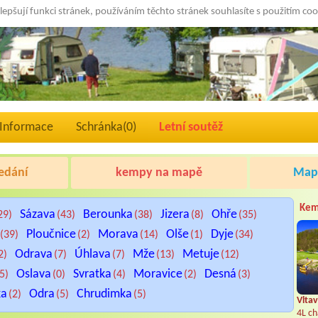
lepšují funkci stránek, používáním těchto stránek souhlasíte s použitím co
Informace
Schránka(
0
)
Letní soutěž
edání
kempy na mapě
Mapa
Kem
Sázava
Berounka
Jizera
Ohře
29)
(43)
(38)
(8)
(35)
Ploučnice
Morava
Olše
Dyje
(39)
(2)
(14)
(1)
(34)
Odrava
Úhlava
Mže
Metuje
2)
(7)
(7)
(13)
(12)
Oslava
Svratka
Moravice
Desná
(5)
(0)
(4)
(2)
(3)
ka
Odra
Chrudimka
(2)
(5)
(5)
Vltav
4L ch